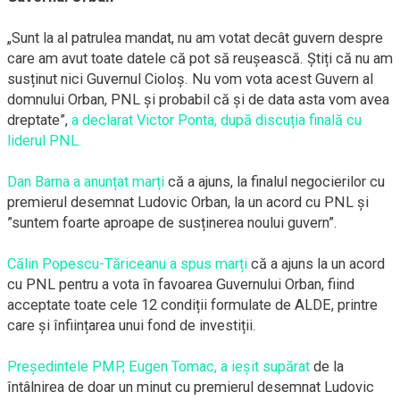
„Sunt la al patrulea mandat, nu am votat decât guvern despre
care am avut toate datele că pot să reușească. Știți că nu am
susținut nici Guvernul Cioloș. Nu vom vota acest Guvern al
domnului Orban, PNL și probabil că și de data asta vom avea
dreptate”,
a declarat Victor Ponta, după discuția finală cu
liderul PNL.
Dan Barna a anunțat marți
că a ajuns, la finalul negocierilor cu
premierul desemnat Ludovic Orban, la un acord cu PNL și
”suntem foarte aproape de susținerea noului guvern”.
Călin Popescu-Tăriceanu a spus marți
că a ajuns la un acord
cu PNL pentru a vota în favoarea Guvernului Orban, fiind
acceptate toate cele 12 condiții formulate de ALDE, printre
care și înființarea unui fond de investiții.
Președintele PMP, Eugen Tomac, a ieșit supărat
de la
întâlnirea de doar un minut cu premierul desemnat Ludovic