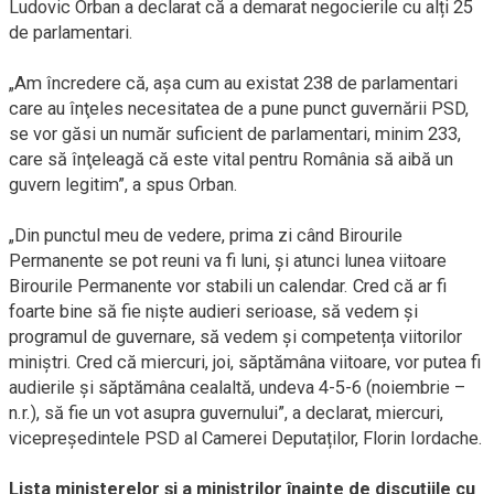
Ludovic Orban a declarat că a demarat negocierile cu alți 25
de parlamentari.
„Am încredere că, aşa cum au existat 238 de parlamentari
care au înţeles necesitatea de a pune punct guvernării PSD,
se vor găsi un număr suficient de parlamentari, minim 233,
care să înţeleagă că este vital pentru România să aibă un
guvern legitim”, a spus Orban.
„Din punctul meu de vedere, prima zi când Birourile
Permanente se pot reuni va fi luni, și atunci lunea viitoare
Birourile Permanente vor stabili un calendar. Cred că ar fi
foarte bine să fie niște audieri serioase, să vedem și
programul de guvernare, să vedem și competența viitorilor
miniștri. Cred că miercuri, joi, săptămâna viitoare, vor putea fi
audierile și săptămâna cealaltă, undeva 4-5-6 (noiembrie –
n.r.), să fie un vot asupra guvernului”, a declarat, miercuri,
vicepreședintele PSD al Camerei Deputaților, Florin Iordache.
Lista ministerelor și a miniștrilor înainte de discuțiile cu