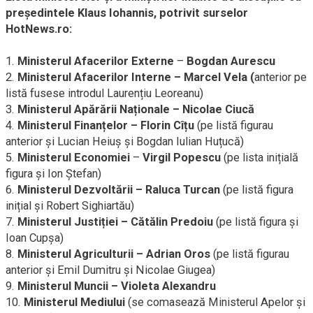
președintele Klaus Iohannis, potrivit surselor
HotNews.ro:
1.
Ministerul Afacerilor Externe
–
Bogdan Aurescu
2.
Ministerul Afacerilor Interne – Marcel Vela (
anterior pe
listă fusese introdul Laurențiu Leoreanu)
3.
Ministerul Apărării Naționale – Nicolae Ciucă
4.
Ministerul Finanțelor – Florin Cîțu
(pe listă figurau
anterior și Lucian Heiuș și Bogdan Iulian Huțucă)
5.
Ministerul Economiei
–
Virgil Popescu
(pe lista inițială
figura și Ion Ștefan)
6.
Ministerul Dezvoltării – Raluca Turcan
(pe listă figura
inițial și Robert Sighiartău)
7.
Ministerul Justiției – Cătălin Predoiu
(pe listă figura și
Ioan Cupșa)
8.
Ministerul Agriculturii – Adrian Oros
(pe listă figurau
anterior și Emil Dumitru și Nicolae Giugea)
9.
Ministerul Muncii – Violeta Alexandru
10.
Ministerul Mediului
(se comasează Ministerul Apelor și