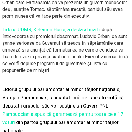
Orban care i-a transmis că va prezenta un guvern monocolor,
deși, susține Tomac, săptămâna trecută, partidul său avea
promisiunea că va face parte din executiv.
Liderul UDMR, Kelemen Hunor, a declarat marți,
după
întrevederea cu premierul desemnat, Ludovic Orban, că sunt
șanse serioase ca Guvernul să treacă în săptămânile care
urmează și a anunțat că formațiunea pe care o conduce va
lua o decizie în privința susținerii noului Executiv numai după
ce vor fi depuse programul de guvernare și lista cu
propunerile de miniștri.
Liderul grupului parlamentar al minorităţilor naţionale,
Varujan Pambuccian, a anunțat încă de lunea trecută că
deputaţii grupului său vor susţine un Guvern PNL.
Pambuccian a spus că garantează pentru toate cele 17
voturi
din partea grupului parlamentar al minorităţilor
naţionale.