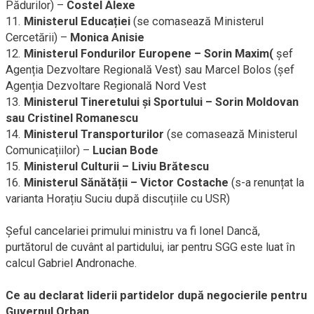
Pădurilor) –
Costel Alexe
11.
Ministerul Educației
(se comasează Ministerul
Cercetării) –
Monica Anisie
12.
Ministerul Fondurilor Europene – Sorin Maxim(
șef
Agenția Dezvoltare Regională Vest) sau Marcel Bolos (șef
Agenția Dezvoltare Regională Nord Vest
13.
Ministerul Tineretului și Sportului – Sorin Moldovan
sau Cristinel Romanescu
14.
Ministerul Transporturilor
(se comasează Ministerul
Comunicațiilor) –
Lucian Bode
15.
Ministerul Culturii – Liviu Brătescu
16.
Ministerul Sănătății – Victor Costache
(s-a renunțat la
varianta Horațiu Suciu după discuțiile cu USR)
Șeful cancelariei primului ministru va fi Ionel Dancă,
purtătorul de cuvânt al partidului, iar pentru SGG este luat în
calcul Gabriel Andronache.
Ce au declarat liderii partidelor după negocierile pentru
Guvernul Orban