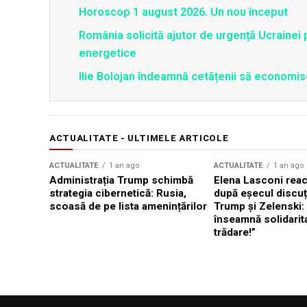
Horoscop 1 august 2026. Un nou început
România solicită ajutor de urgență Ucrainei p
energetice
Ilie Bolojan îndeamnă cetățenii să economis
ACTUALITATE - ULTIMELE ARTICOLE
ACTUALITATE
1 an ago
ACTUALITATE
1 an ago
Administrația Trump schimbă
Elena Lasconi rea
strategia cibernetică: Rusia,
după eșecul discuți
scoasă de pe lista amenințărilor
Trump și Zelenski:
înseamnă solidarit
trădare!”