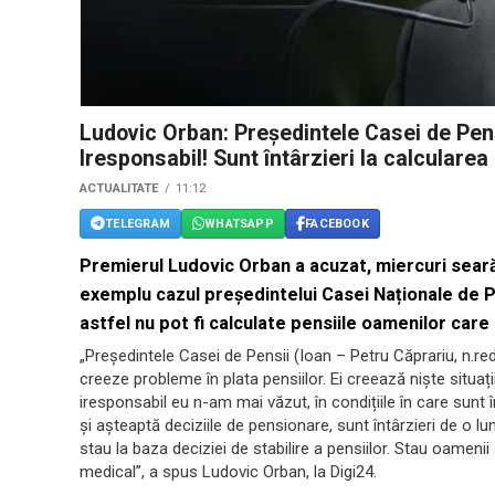
Ludovic Orban: Președintele Casei de Pens
Iresponsabil! Sunt întârzieri la calcularea
ACTUALITATE
11:12
TELEGRAM
WHATSAPP
FACEBOOK
Premierul Ludovic Orban a acuzat, miercuri seară,
exemplu cazul președintelui Casei Naționale de Pen
astfel nu pot fi calculate pensiile oamenilor car
„Președintele Casei de Pensii (Ioan – Petru Căprariu, n.re
creeze probleme în plata pensiilor. Ei creează niște sit
iresponsabil eu n-am mai văzut, în condițiile în care sunt 
și așteaptă deciziile de pensionare, sunt întârzieri de o lun
stau la baza deciziei de stabilire a pensiilor. Stau oamenii 
medical”, a spus Ludovic Orban, la Digi24.