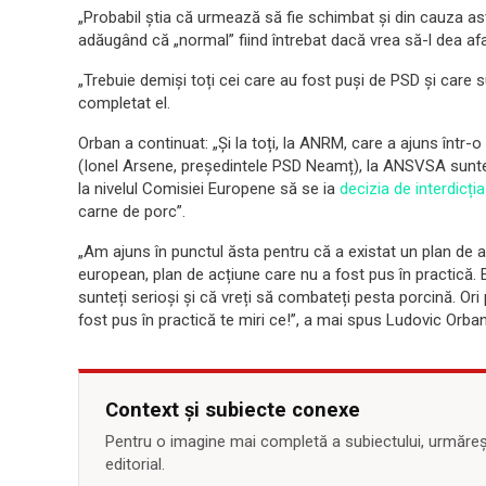
„Probabil știa că urmează să fie schimbat și din cauza asta
adăugând că „normal” fiind întrebat dacă vrea să-l dea afa
„Trebuie demiși toți cei care au fost puși de PSD și care su
completat el.
Orban a continuat: „Și la toți, la ANRM, care a ajuns într
(Ionel Arsene, președintele PSD Neamț), la ANSVSA suntem 
la nivelul Comisiei Europene să se ia
decizia de interdicția
carne de porc”.
„Am ajuns în punctul ăsta pentru că a existat un plan de ac
european, plan de acțiune care nu a fost pus în practică.
sunteți serioși și că vreți să combateți pesta porcină. Ori p
fost pus în practică te miri ce!”, a mai spus Ludovic Orban
Context și subiecte conexe
Pentru o imagine mai completă a subiectului, urmărește
editorial.