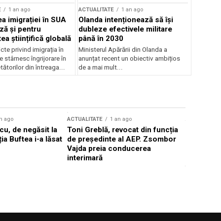
E
1 an ago
ACTUALITATE
1 an ago
a imigrației în SUA
Olanda intenționează să își
ză și pentru
dubleze efectivele militare
a științifică globală
până în 2030
cte privind imigrația în
Ministerul Apărării din Olanda a
e stârnesc îngrijorare în
anunțat recent un obiectiv ambițios
tătorilor din întreaga...
de a mai mult...
n ago
ACTUALITATE
1 an ago
ACTUALITATE
u, de negăsit la
Toni Greblă, revocat din funcția
Ilie Boloj
ția Buftea i-a lăsat
de președinte al AEP. Zsombor
alegerilor
Vajda preia conducerea
constituți
interimară
concentră
viitoarelo