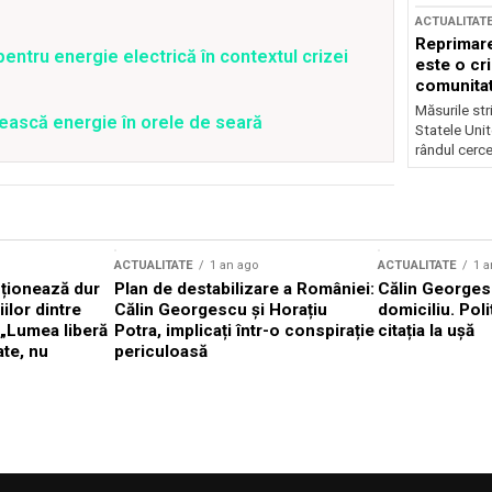
ACTUALITAT
Reprimare
entru energie electrică în contextul crizei
este o cri
comunitate
Măsurile stri
ească energie în orele de seară
Statele Unit
rândul cerce
ACTUALITATE
1 an ago
ACTUALITATE
1 a
cționează dur
Plan de destabilizare a României:
Călin Georgesc
ilor dintre
Călin Georgescu și Horațiu
domiciliu. Poli
 „Lumea liberă
Potra, implicați într-o conspirație
citația la ușă
ate, nu
periculoasă