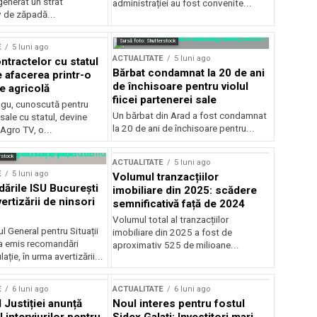
generat un strat
administrației au fost convenite...
v de zăpadă...
Sursă foto: Shutterstock
E
5 luni ago
ACTUALITATE
5 luni ago
ntractelor cu statul
Bărbat condamnat la 20 de ani
e afacerea printr-o
de închisoare pentru violul
e agricolă
fiicei partenerei sale
gu, cunoscută pentru
Un bărbat din Arad a fost condamnat
sale cu statul, devine
la 20 de ani de închisoare pentru...
 Agro TV, o...
rstock
ACTUALITATE
5 luni ago
E
5 luni ago
Volumul tranzacțiilor
rile ISU București
imobiliare din 2025: scădere
ertizării de ninsori
semnificativă față de 2024
Volumul total al tranzacțiilor
l General pentru Situații
imobiliare din 2025 a fost de
a emis recomandări
aproximativ 525 de milioane...
ție, în urma avertizării...
E
6 luni ago
ACTUALITATE
6 luni ago
 Justiției anunță
Noul interes pentru fostul