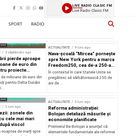
LIVE RADIO CLASIC FM
The Pussycat Dolls - Don
SPORT
RADIO
rstock
ACTUALITATE
4 luni ago
E
3 săptămâni ago
Nava-școală “Mircea” pornește
ării pierde aproape
spre New York pentru a marca
ioane de euro din
Freedom250, cea de-a 250-a
tru proiecte
aniversare a Statelor Unite
În contextul în care Statele Unite se
de milioane de euro din
pregătesc să sărbătorească 250 de
ți pentru Delta Dunării
ani de...
...
rstock
ACTUALITATE
5 luni ago
E
5 luni ago
Reforma administrației:
ezii: zonele din
Bolojan detaliază măsurile și
u cele mai mari
economiile planificate
după viscol
Premierul Ilie Bolojan a anunțat că
n noaptea de marți spre
elementele fundamentale ale reformei