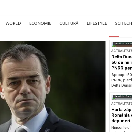
WORLD
ECONOMIE
CULTURĂ
LIFESTYLE
SCITECH
Sursă foto: Shutte
ACTUALITAT
Delta Dun
50 de mil
PNRR pen
esențiale
Aproape 50 
PNRR, pierdu
Delta Dunării
Sursă foto: Shutte
ACTUALITAT
Harta zăp
România c
depuneri 
Ninsorile di