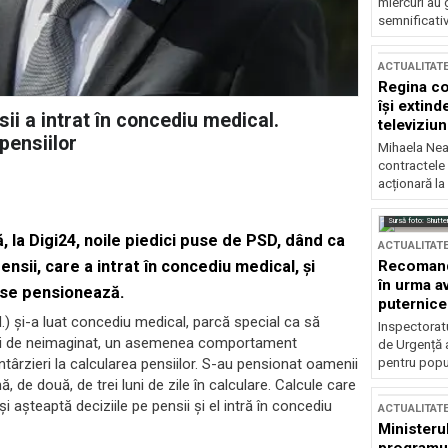
miercuri au 
semnificati
ACTUALITAT
Regina co
își extind
ii a intrat în concediu medical.
televiziun
 pensiilor
Mihaela Nea
contractele 
acționară la
Sursă foto: Shutte
 la Digi24, noile piedici puse de PSD, dând ca
ACTUALITAT
Recomandă
sii, care a intrat în concediu medical, și
în urma av
e se pensionează.
puternice
d.) și-a luat concediu medical, parcă special ca să
Inspectoratu
uații de neimaginat, un asemenea comportament
de Urgență 
pentru popula
întârzieri la calcularea pensiilor. S-au pensionat oamenii
ă, de două, de trei luni de zile în calculare. Calcule care
și așteaptă deciziile pe pensii și el intră în concediu
ACTUALITAT
Ministerul