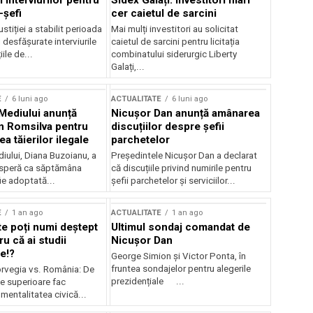
 interviurilor pentru
Sidex Galați: Investitori mari
-șefi
cer caietul de sarcini
stiției a stabilit perioada
Mai mulți investitori au solicitat
i desfășurate interviurile
caietul de sarcini pentru licitația
ile de...
combinatului siderurgic Liberty
Galați,...
E
6 luni ago
ACTUALITATE
6 luni ago
 Mediului anunță
Nicușor Dan anunță amânarea
n Romsilva pentru
discuțiilor despre șefii
 tăierilor ilegale
parchetelor
iului, Diana Buzoianu, a
Președintele Nicușor Dan a declarat
 speră ca săptămâna
că discuțiile privind numirile pentru
fie adoptată...
șefii parchetelor și serviciilor...
E
1 an ago
ACTUALITATE
1 an ago
te poți numi deștept
Ultimul sondaj comandat de
u că ai studii
Nicușor Dan
e!?
George Simion și Victor Ponta, în
fruntea sondajelor pentru alegerile
rvegia vs. România: De
prezidențiale ...
le superioare fac
 mentalitatea civică...