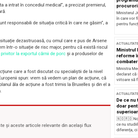
programul
 a intrat în concediul medical”, a precizat premierul,
procurori
ră.
Ministerul Ju
în care vor f
nt responsabili de situația critică în care ne găsim”, a
pentru funcți
-o situație dezastruoasă, cu omul care e pus de Arsene
ACTUALITAT
într-o situație de risc major, pentru că există riscul
Ministrul
 privitor la exportul cărnii de porc
și a produselor de
reforme î
combaterea
Ministra Med
țiune care a fost discutat cu specialiștii de la nivel
declarat că
 Europenii spun: vrem să vedem un plan de acțiune, că
viitoare să 
lanul ăla de acțiune a fost trimis la Bruxelles și din el a
.
ACTUALITAT
De ce nu 
doar pentr
superioar
🇳🇴🇷🇴 No
ce nu studii
 și aceste articole relevante din același flux
diferența, ci