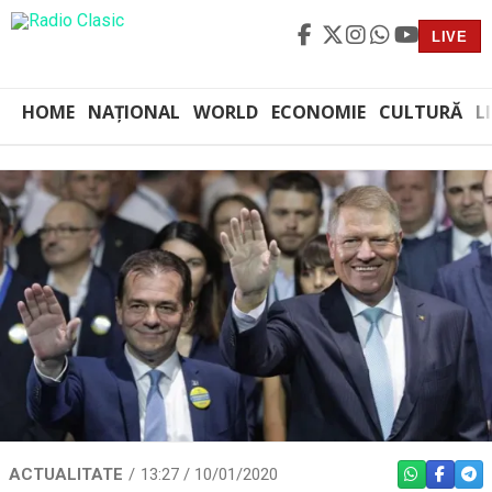
LIVE
HOME
NAȚIONAL
WORLD
ECONOMIE
CULTURĂ
L
ACTUALITATE
13:27 / 10/01/2020
WHATSAPP
FACEBO
TEL