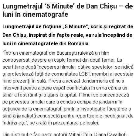
Lungmetrajul ‘5 Minute’ de Dan Chişu – de
luni în cinematografe
Lungmetrajul de ficţiune „5 Minute”, scris şi regizat de
Dan Chişu, inspirat din fapte reale, va rula începând de
luni în cinematografele din România.
”Într-un cinematograf din Bucureşti rulează un film
controversat, despre un cuplu format din două femei. La
scurt timp după începerea filmului, câţiva spectatori se ridică
şi protestează faţă de comunitatea LGBT, membri ai acesteia
fiind prezenţi în sală. Presa a acuzat Jandarmeria că nu a
intervenit pentru a pune capăt conflictului în urma căruia un
tânăr a fost rănit şi a ajuns la spital. Filmul se concentrează
pe povestea omului care a condus echipa de jandarmi în
acţiunea de la cinematograf, printr-o investigaţie făcută de o
tânără jurnalistă cunoscută pentru reportajele ei neobişnuit de
îndrăzneţe”, se arată în prezentarea peliculei.
Din distribuţie fac parte actorii Mihai Călin, Diana Cavallioti,