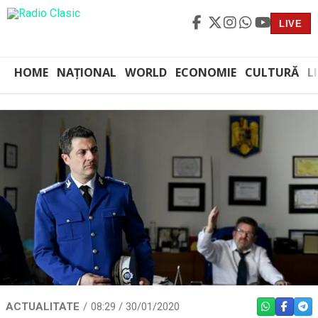
LIVE
HOME
NAȚIONAL
WORLD
ECONOMIE
CULTURĂ
L
ACTUALITATE
08:29 / 30/01/2020
WHATSAPP
FACEBO
TEL