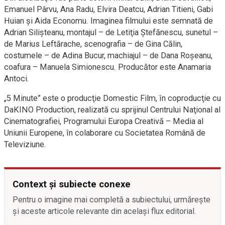
Emanuel Pârvu, Ana Radu, Elvira Deatcu, Adrian Titieni, Gabi
Huian şi Aida Economu. Imaginea filmului este semnată de
Adrian Silişteanu, montajul – de Letiţia Ştefănescu, sunetul –
de Marius Leftărache, scenografia – de Gina Călin,
costumele – de Adina Bucur, machiajul – de Dana Roşeanu,
coafura – Manuela Simionescu. Producător este Anamaria
Antoci.
„5 Minute” este o producţie Domestic Film, în coproducţie cu
DaKINO Production, realizată cu sprijinul Centrului Naţional al
Cinematografiei, Programului Europa Creativă – Media al
Uniunii Europene, în colaborare cu Societatea Română de
Televiziune.
Context și subiecte conexe
Pentru o imagine mai completă a subiectului, urmărește
și aceste articole relevante din același flux editorial.