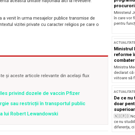
programul
ta această unitate națională aici la revedere.
procurori
Ministerul Ju
a a venit în urma mesajelor publice transmise de
în care vor f
pentru funcți
textul vizitei private cu caracter religios pe care o
ACTUALITAT
Ministrul
reforme î
combaterea
Ministra Med
declarat că
 și aceste articole relevante din același flux
viitoare să 
ACTUALITAT
lles privind dozele de vaccin Pfizer
De ce nu 
ie sau restricții în transportul public
doar pentr
superioar
ea lui Robert Lewandowski
🇳🇴🇷🇴 No
ce nu studii
diferența, ci