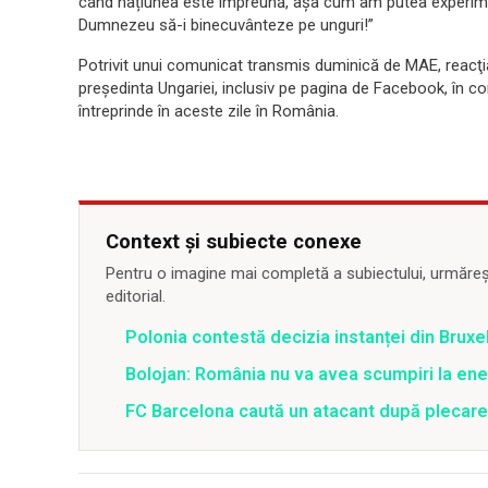
când națiunea este împreună, așa cum am putea experimen
Dumnezeu să-i binecuvânteze pe unguri!”
Potrivit unui comunicat transmis duminică de MAE, reacţi
preşedinta Ungariei, inclusiv pe pagina de Facebook, în con
întreprinde în aceste zile în România.
Context și subiecte conexe
Pentru o imagine mai completă a subiectului, urmărește
editorial.
Polonia contestă decizia instanței din Bruxe
Bolojan: România nu va avea scumpiri la energ
FC Barcelona caută un atacant după plecar