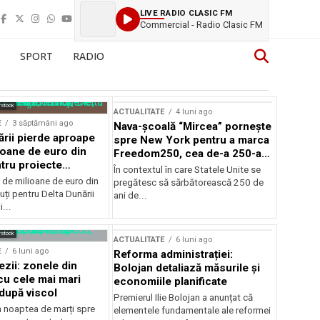
LIVE RADIO CLASIC FM
Commercial - Radio Clasic FM
SPORT
RADIO
rstock
ACTUALITATE
4 luni ago
E
3 săptămâni ago
Nava-școală “Mircea” pornește
ării pierde aproape
spre New York pentru a marca
ioane de euro din
Freedom250, cea de-a 250-a
tru proiecte
aniversare a Statelor Unite
În contextul în care Statele Unite se
de milioane de euro din
pregătesc să sărbătorească 250 de
ți pentru Delta Dunării
ani de...
...
rstock
ACTUALITATE
6 luni ago
E
6 luni ago
Reforma administrației:
ezii: zonele din
Bolojan detaliază măsurile și
u cele mai mari
economiile planificate
după viscol
Premierul Ilie Bolojan a anunțat că
n noaptea de marți spre
elementele fundamentale ale reformei