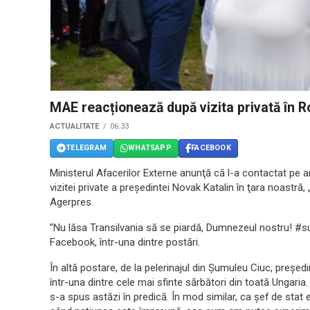
MAE reacționează după vizita privată în R
ACTUALITATE
06:33
TELEGRAM
WHATSAPP
FACEBOOK
Ministerul Afacerilor Externe anunţă că l-a contactat pe 
vizitei private a preşedintei Novak Katalin în ţara noastr
Agerpres.
”Nu lăsa Transilvania să se piardă, Dumnezeul nostru! #s
Facebook, într-una dintre postări.
În altă postare, de la pelerinajul din Șumuleu Ciuc, preșe
într-una dintre cele mai sfinte sărbători din toată Ungari
s-a spus astăzi în predică. În mod similar, ca șef de stat