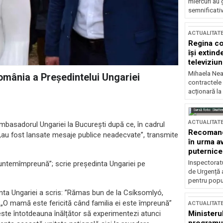
miercuri au 
semnificati
ACTUALITAT
Regina co
își extind
televiziun
Mihaela Nea
omânia a Președintelui Ungariei
contractele 
acționară la
Sursă foto: Shutte
ACTUALITAT
ambasadorul Ungariei la Bucureşti după ce, în cadrul
Recomandă
ă, „au fost lansate mesaje publice neadecvate”, transmite
în urma av
puternice
Inspectoratu
untemîmpreună”; scrie președinta Ungariei pe
de Urgență 
pentru popula
dinta Ungariei a scris: ”Rămas bun de la Csíksomlyó,
a. „O mamă este fericită când familia ei este împreună”
ACTUALITAT
 este întotdeauna înălțător să experimentezi atunci
Ministerul