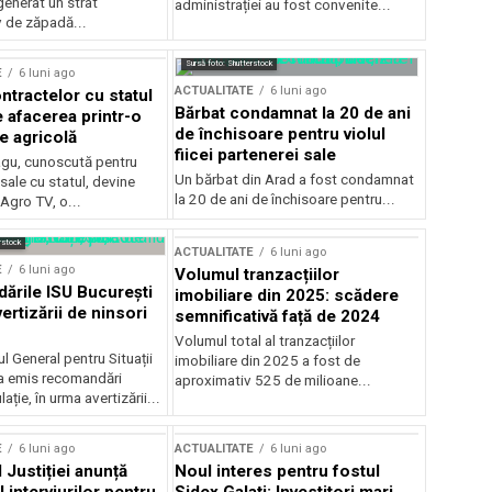
generat un strat
administrației au fost convenite...
v de zăpadă...
Sursă foto: Shutterstock
E
6 luni ago
ACTUALITATE
6 luni ago
ntractelor cu statul
Bărbat condamnat la 20 de ani
e afacerea printr-o
de închisoare pentru violul
e agricolă
fiicei partenerei sale
gu, cunoscută pentru
Un bărbat din Arad a fost condamnat
sale cu statul, devine
la 20 de ani de închisoare pentru...
 Agro TV, o...
rstock
ACTUALITATE
6 luni ago
E
6 luni ago
Volumul tranzacțiilor
rile ISU București
imobiliare din 2025: scădere
ertizării de ninsori
semnificativă față de 2024
Volumul total al tranzacțiilor
l General pentru Situații
imobiliare din 2025 a fost de
a emis recomandări
aproximativ 525 de milioane...
ție, în urma avertizării...
E
6 luni ago
ACTUALITATE
6 luni ago
 Justiției anunță
Noul interes pentru fostul