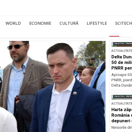
WORLD
ECONOMIE
CULTURĂ
LIFESTYLE
SCITECH
Sursă foto: Shutte
ACTUALITAT
Delta Dun
50 de mil
PNRR pen
esențiale
Aproape 50 
PNRR, pierdu
Delta Dunării
Sursă foto: Shutte
ACTUALITAT
Harta zăp
România c
depuneri 
Ninsorile di