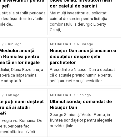
 interviurilor pentru
Sidex Galați: Investitori mari
-șefi
cer caietul de sarcini
stiției a stabilit perioada
Mai mulți investitori au solicitat
i desfășurate interviurile
caietul de sarcini pentru licitația
ile de...
combinatului siderurgic Liberty
Galați,...
E
6 luni ago
ACTUALITATE
6 luni ago
 Mediului anunță
Nicușor Dan anunță amânarea
n Romsilva pentru
discuțiilor despre șefii
 tăierilor ilegale
parchetelor
iului, Diana Buzoianu, a
Președintele Nicușor Dan a declarat
 speră ca săptămâna
că discuțiile privind numirile pentru
fie adoptată...
șefii parchetelor și serviciilor...
E
1 an ago
ACTUALITATE
1 an ago
te poți numi deștept
Ultimul sondaj comandat de
u că ai studii
Nicușor Dan
e!?
George Simion și Victor Ponta, în
fruntea sondajelor pentru alegerile
rvegia vs. România: De
prezidențiale ...
le superioare fac
 mentalitatea civică...