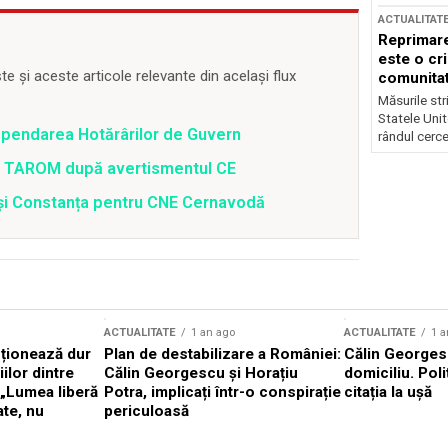
ACTUALITAT
Reprimare
este o cri
 și aceste articole relevante din același flux
comunitate
Măsurile stri
Statele Unit
spendarea Hotărârilor de Guvern
rândul cerce
 a TAROM după avertismentul CE
i și Constanța pentru CNE Cernavodă
ACTUALITATE
1 an ago
ACTUALITATE
1 a
cționează dur
Plan de destabilizare a României:
Călin Georgesc
ilor dintre
Călin Georgescu și Horațiu
domiciliu. Poli
 „Lumea liberă
Potra, implicați într-o conspirație
citația la ușă
ate, nu
periculoasă