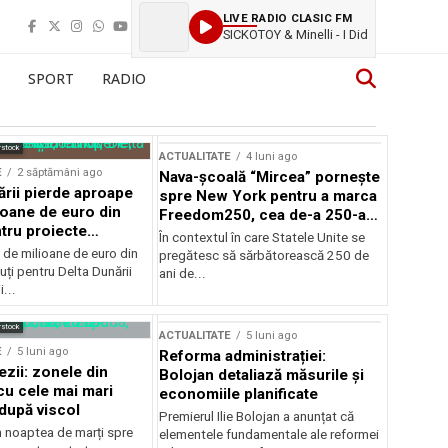
LIVE RADIO CLASIC FM
SICKOTOY & Minelli - I Did
SPORT
RADIO
rstock
ACTUALITATE
4 luni ago
E
2 săptămâni ago
Nava-școală “Mircea” pornește
ării pierde aproape
spre New York pentru a marca
ioane de euro din
Freedom250, cea de-a 250-a
tru proiecte
aniversare a Statelor Unite
În contextul în care Statele Unite se
de milioane de euro din
pregătesc să sărbătorească 250 de
ți pentru Delta Dunării
ani de...
...
rstock
ACTUALITATE
5 luni ago
E
5 luni ago
Reforma administrației:
ezii: zonele din
Bolojan detaliază măsurile și
u cele mai mari
economiile planificate
după viscol
Premierul Ilie Bolojan a anunțat că
n noaptea de marți spre
elementele fundamentale ale reformei