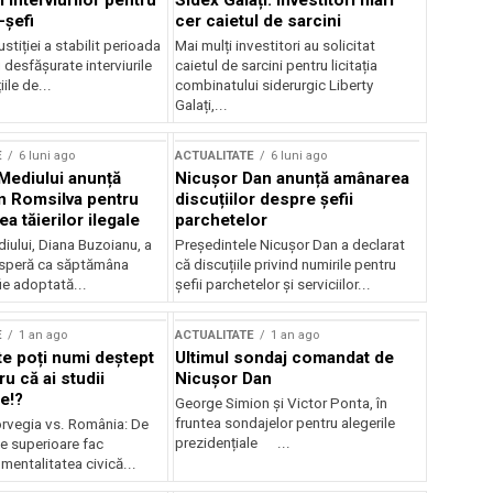
 interviurilor pentru
Sidex Galați: Investitori mari
-șefi
cer caietul de sarcini
stiției a stabilit perioada
Mai mulți investitori au solicitat
i desfășurate interviurile
caietul de sarcini pentru licitația
ile de...
combinatului siderurgic Liberty
Galați,...
E
6 luni ago
ACTUALITATE
6 luni ago
 Mediului anunță
Nicușor Dan anunță amânarea
n Romsilva pentru
discuțiilor despre șefii
 tăierilor ilegale
parchetelor
iului, Diana Buzoianu, a
Președintele Nicușor Dan a declarat
 speră ca săptămâna
că discuțiile privind numirile pentru
fie adoptată...
șefii parchetelor și serviciilor...
E
1 an ago
ACTUALITATE
1 an ago
te poți numi deștept
Ultimul sondaj comandat de
u că ai studii
Nicușor Dan
e!?
George Simion și Victor Ponta, în
fruntea sondajelor pentru alegerile
rvegia vs. România: De
prezidențiale ...
le superioare fac
 mentalitatea civică...