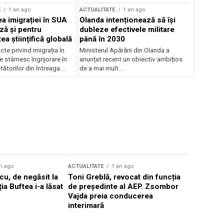
E
1 an ago
ACTUALITATE
1 an ago
a imigrației în SUA
Olanda intenționează să își
ză și pentru
dubleze efectivele militare
a științifică globală
până în 2030
cte privind imigrația în
Ministerul Apărării din Olanda a
e stârnesc îngrijorare în
anunțat recent un obiectiv ambițios
tătorilor din întreaga...
de a mai mult...
n ago
ACTUALITATE
1 an ago
ACTUALITATE
u, de negăsit la
Toni Greblă, revocat din funcția
Ilie Boloj
ția Buftea i-a lăsat
de președinte al AEP. Zsombor
alegerilor
Vajda preia conducerea
constituți
interimară
concentră
viitoarelo