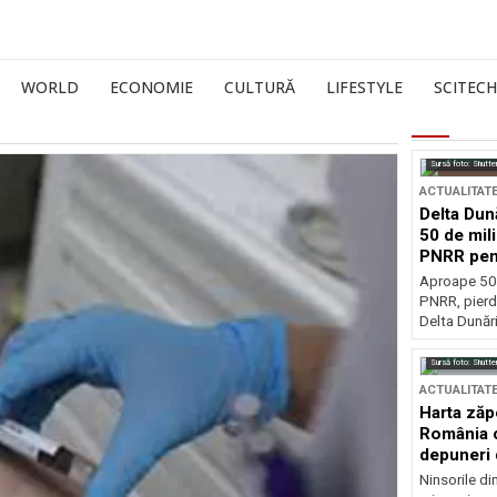
WORLD
ECONOMIE
CULTURĂ
LIFESTYLE
SCITECH
Sursă foto: Shutte
ACTUALITAT
Delta Dun
50 de mil
PNRR pen
esențiale
Aproape 50 
PNRR, pierdu
Delta Dunării
Sursă foto: Shutte
ACTUALITAT
Harta zăp
România c
depuneri 
Ninsorile di