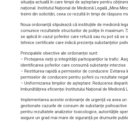
situația actuală în care timpii de așteptare pentru obținere
național. Institutul Național de Medicină Legală „Mina Mi
treimi din solicitări, ceea ce rezultă în timpi de răspuns 
Noua ordonanță stipulează că instituțiile de medicină legal
comunice rezultatele structurilor de poliție în maximum 7
se aplică în cazul șoferilor care refuză sau nu pot să se s
tehnice certificate care indică prezența substanțelor psih
Principalele obiective ale ordonanței sunt:
– Protejarea vieții și integrității participanților la trafic: 
identificarea șoferilor care consumă substanțe interzise.
– Restituirea rapidă a permiselor de conducere: Evitarea înt
permiselor de conducere pentru șoferii cu rezultate negati
– Uniformizarea timpilor de așteptare: Reducerea disparități
îmbunătățirea eficienței Institutului Național de Medicină 
Implementarea acestei ordonanțe de urgență va avea un i
gestionate cazurile de consum de substanțe psihoactive în
pentru rezultatele analizelor toxicologice, autoritățile spe
asigure un grad mai mare de siguranță pe drumurile publi