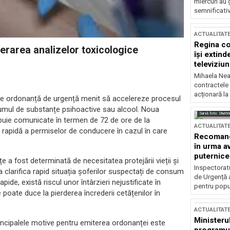
miercuri au 
semnificati
ACTUALITAT
Regina co
erarea analizelor toxicologice
își extind
televiziun
Mihaela Nea
contractele 
acționară la
t de ordonanță de urgență menit să accelereze procesul
sumul de substanțe psihoactive sau alcool. Noua
Sursă foto: Shutte
ebuie comunicate în termen de 72 de ore de la
ACTUALITAT
ea rapidă a permiselor de conducere în cazul în care
Recomandă
în urma av
puternice
 a fost determinată de necesitatea protejării vieții și
Inspectoratu
e a clarifica rapid situația șoferilor suspectați de consum
de Urgență 
pide, există riscul unor întârzieri nejustificate în
pentru popula
poate duce la pierderea încrederii cetățenilor în
ACTUALITAT
Ministerul
ncipalele motive pentru emiterea ordonanței este