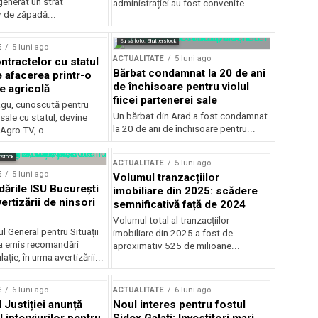
generat un strat
administrației au fost convenite...
v de zăpadă...
Sursă foto: Shutterstock
E
5 luni ago
ACTUALITATE
5 luni ago
ntractelor cu statul
Bărbat condamnat la 20 de ani
e afacerea printr-o
de închisoare pentru violul
e agricolă
fiicei partenerei sale
gu, cunoscută pentru
Un bărbat din Arad a fost condamnat
sale cu statul, devine
la 20 de ani de închisoare pentru...
 Agro TV, o...
rstock
ACTUALITATE
5 luni ago
E
5 luni ago
Volumul tranzacțiilor
rile ISU București
imobiliare din 2025: scădere
ertizării de ninsori
semnificativă față de 2024
Volumul total al tranzacțiilor
l General pentru Situații
imobiliare din 2025 a fost de
a emis recomandări
aproximativ 525 de milioane...
ție, în urma avertizării...
E
6 luni ago
ACTUALITATE
6 luni ago
 Justiției anunță
Noul interes pentru fostul