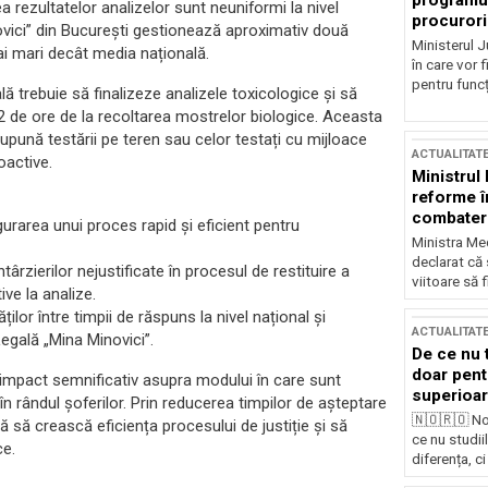
programul
a rezultatelor analizelor sunt neuniformi la nivel
procurori
novici” din București gestionează aproximativ două
Ministerul Ju
mai mari decât media națională.
în care vor f
pentru funcți
ă trebuie să finalizeze analizele toxicologice și să
2 de ore de la recoltarea mostrelor biologice. Aceasta
upună testării pe teren sau celor testați cu mijloace
ACTUALITAT
oactive.
Ministrul
reforme î
combaterea
Asigurarea unui proces rapid și eficient pentru
Ministra Med
declarat că
ârzierilor nejustificate în procesul de restituire a
viitoare să 
ve la analize.
lor între timpii de răspuns la nivel național și
ACTUALITAT
Legală „Mina Minovici”.
De ce nu 
doar pentr
mpact semnificativ asupra modului în care sunt
superioar
 rândul șoferilor. Prin reducerea timpilor de așteptare
🇳🇴🇷🇴 No
ră să crească eficiența procesului de justiție și să
ce nu studii
ce.
diferența, ci