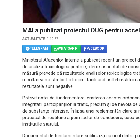
MAI a publicat proiectul OUG pentru accel
ACTUALITATE
19:57
TELEGRAM
WHATSAPP
FACEBOOK
Ministerul Afacerilor Interne a publicat recent un proiec
de analiză toxicologică pentru șoferii suspectați de con
măsură prevede că rezultatele analizelor toxicologice tr
recoltarea mostrelor biologice, facilitând astfel restituir
rezultatele sunt negative.
Potrivit notei de fundamentare, emiterea acestei ordonanțe
integrității participanților la trafic, precum și de nevoia d
de substanțe interzise. În lipsa unei reglementări clare și ra
procesul de restituire a permiselor de conducere, ceea ce 
instituțiile statului.
Documentul de fundamentare subliniază că unul dintre pri