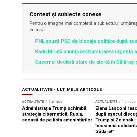
Context și subiecte conexe
Pentru o imagine mai completă a subiectului, urmărește
editorial.
PNL acuză PSD de blocaje politice după su
Radu Miruță anunță restructurarea urgentă
Guvernul declară stare de alertă în Călăraș
ACTUALITATE - ULTIMELE ARTICOLE
ACTUALITATE
1 an ago
ACTUALITATE
1 an ago
Administrația Trump schimbă
Elena Lasconi rea
strategia cibernetică: Rusia,
după eșecul discuți
scoasă de pe lista amenințărilor
Trump și Zelenski:
înseamnă solidarit
trădare!”