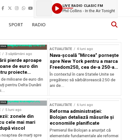
LIVE RADIO CLASIC FM
Phil Collins - In the Air Tonight
SPORT
RADIO
rstock
ACTUALITATE
4 luni ago
E
3 săptămâni ago
Nava-școală “Mircea” pornește
ării pierde aproape
spre New York pentru a marca
ioane de euro din
Freedom250, cea de-a 250-a
tru proiecte
aniversare a Statelor Unite
În contextul în care Statele Unite se
de milioane de euro din
pregătesc să sărbătorească 250 de
ți pentru Delta Dunării
ani de...
...
rstock
ACTUALITATE
6 luni ago
E
5 luni ago
Reforma administrației:
ezii: zonele din
Bolojan detaliază măsurile și
u cele mai mari
economiile planificate
după viscol
Premierul Ilie Bolojan a anunțat că
n noaptea de marți spre
elementele fundamentale ale reformei