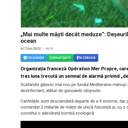
„Mai multe măști decât meduze”: Deșeuri
ocean
ACTUALITATE
08:55
TELEGRAM
WHATSAPP
FACEBOOK
Organizația franceză Opération Mer Propre, care
tras luna trecută un semnal de alarmă privind „de
Scafandrii găsesc mai nou pe fundul Mediteranei mânuși de
dezinfectant, alături de gunoaiele obișnuite.
Cantitățile sunt deocamdată departe de a fi enorme, dar
comandat 2 miliarde de măști de unică folosință și, cu o
constitui o adevărată bombă ecologică.