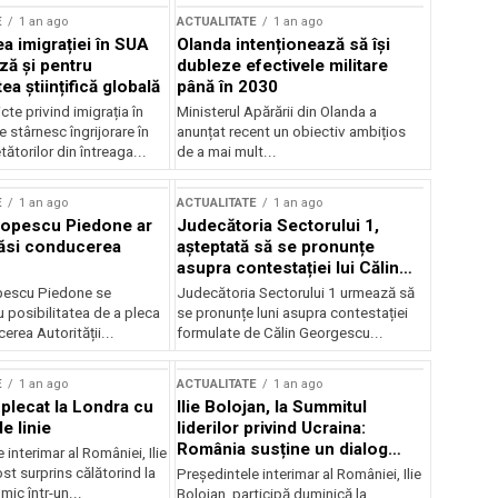
E
1 an ago
ACTUALITATE
1 an ago
a imigrației în SUA
Olanda intenționează să își
ză și pentru
dubleze efectivele militare
a științifică globală
până în 2030
cte privind imigrația în
Ministerul Apărării din Olanda a
e stârnesc îngrijorare în
anunțat recent un obiectiv ambițios
tătorilor din întreaga...
de a mai mult...
E
1 an ago
ACTUALITATE
1 an ago
Popescu Piedone ar
Judecătoria Sectorului 1,
ăsi conducerea
așteptată să se pronunțe
asupra contestației lui Călin
Georgescu privind controlul
pescu Piedone se
Judecătoria Sectorului 1 urmează să
judiciar
 posibilitatea de a pleca
se pronunțe luni asupra contestației
erea Autorității...
formulate de Călin Georgescu...
E
1 an ago
ACTUALITATE
1 an ago
 plecat la Londra cu
Ilie Bolojan, la Summitul
e linie
liderilor privind Ucraina:
România susține un dialog
 interimar al României, Ilie
transatlantic pentru securitate
ost surprins călătorind la
Președintele interimar al României, Ilie
și stabilitate
ic într-un...
Bolojan, participă duminică la