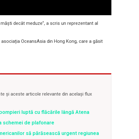
 măști decât meduze”, a scris un reprezentant al
 de asociația OceansAsia din Hong Kong, care a găsit
 și aceste articole relevante din același flux
pompieri luptă cu flăcările lângă Atena
ea schemei de plafonare
mericanilor să părăsească urgent regiunea