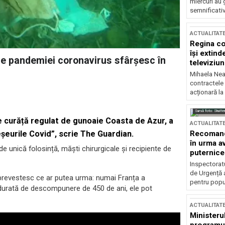
miercuri au 
semnificati
ACTUALITAT
Regina co
își extind
le pandemiei coronavirus sfârșesc în
televiziun
Mihaela Nea
contractele 
acționară la
Sursă foto: Shutte
 curăță regulat de gunoaie Coasta de Azur, a
ACTUALITAT
Recomandă
șeurile Covid”, scrie The Guardian.
în urma av
 unică folosință, măști chirurgicale și recipiente de
puternice
Inspectoratu
de Urgență 
 prevestesc ce ar putea urma: numai Franța a
pentru popula
 durată de descompunere de 450 de ani, ele pot
ACTUALITAT
Ministerul