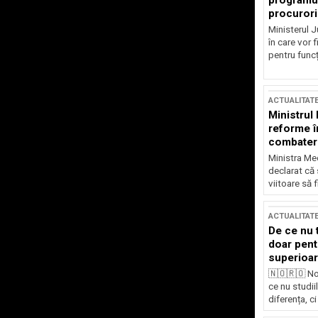
programul
procurori
Ministerul Ju
în care vor f
pentru funcți
ACTUALITAT
Ministrul
reforme î
combaterea
Ministra Med
declarat că
viitoare să 
ACTUALITAT
De ce nu 
doar pentr
superioar
🇳🇴🇷🇴 No
ce nu studii
diferența, ci