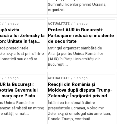
Summitul liderilor privind Ucraina,
organizat...
E
1 an ago
ACTUALITATE
1 an ago
upă vizita
Protest AUR în București:
asă a lui Zelensky la
Participare redusă și incidente
n: Unitate în fața
de securitate
inii
acă președintele
Mitingul organizat sâmbătă de
lensky a fost prins într-o
Alianța pentru Unirea Românilor
lomatică sau dacă ar...
(AUR) în Piața Universității din
București...
E
1 an ago
ACTUALITATE
1 an ago
UR la București:
Reacții din România și
potriva Guvernului
Moldova după disputa Trump-
i marș spre Piața
Zelensky: Îngrijorări privind
securitatea regională
tru Unirea Românilor
Întâlnirea tensionată dintre
anizat sâmbătă un miting
președintele Ucrainei, Volodimir
ersității, urmat...
Zelensky, și omologul său american,
Donald Trump, continuă...