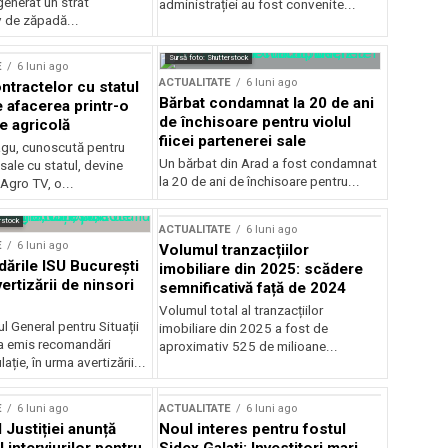
generat un strat
administrației au fost convenite...
v de zăpadă...
Sursă foto: Shutterstock
E
6 luni ago
ACTUALITATE
6 luni ago
ntractelor cu statul
Bărbat condamnat la 20 de ani
e afacerea printr-o
de închisoare pentru violul
e agricolă
fiicei partenerei sale
gu, cunoscută pentru
Un bărbat din Arad a fost condamnat
sale cu statul, devine
la 20 de ani de închisoare pentru...
 Agro TV, o...
rstock
ACTUALITATE
6 luni ago
E
6 luni ago
Volumul tranzacțiilor
rile ISU București
imobiliare din 2025: scădere
ertizării de ninsori
semnificativă față de 2024
Volumul total al tranzacțiilor
l General pentru Situații
imobiliare din 2025 a fost de
a emis recomandări
aproximativ 525 de milioane...
ție, în urma avertizării...
E
6 luni ago
ACTUALITATE
6 luni ago
 Justiției anunță
Noul interes pentru fostul