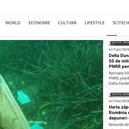
WORLD
ECONOMIE
CULTURĂ
LIFESTYLE
SCITECH
Sursă foto: Shutte
ACTUALITAT
Delta Dun
50 de mil
PNRR pen
esențiale
Aproape 50 
PNRR, pierdu
Delta Dunării
Sursă foto: Shutte
ACTUALITAT
Harta zăp
România c
depuneri 
Ninsorile di