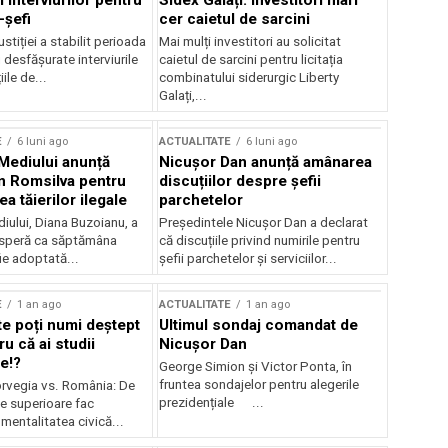
 interviurilor pentru
Sidex Galați: Investitori mari
-șefi
cer caietul de sarcini
stiției a stabilit perioada
Mai mulți investitori au solicitat
i desfășurate interviurile
caietul de sarcini pentru licitația
ile de...
combinatului siderurgic Liberty
Galați,...
E
6 luni ago
ACTUALITATE
6 luni ago
 Mediului anunță
Nicușor Dan anunță amânarea
n Romsilva pentru
discuțiilor despre șefii
 tăierilor ilegale
parchetelor
iului, Diana Buzoianu, a
Președintele Nicușor Dan a declarat
 speră ca săptămâna
că discuțiile privind numirile pentru
fie adoptată...
șefii parchetelor și serviciilor...
E
1 an ago
ACTUALITATE
1 an ago
te poți numi deștept
Ultimul sondaj comandat de
u că ai studii
Nicușor Dan
e!?
George Simion și Victor Ponta, în
fruntea sondajelor pentru alegerile
rvegia vs. România: De
prezidențiale ...
le superioare fac
 mentalitatea civică...