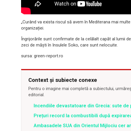
„Curând va exista riscul să avem în Mediterana mai multe
organizației.
Îngrijorările sunt confirmate de la celălalt capăt al lumii
zeci de măști în Insulele Soko, care sunt nelocuite.
sursa: green-report.ro
Context și subiecte conexe
Pentru o imagine mai completă a subiectului, urmărește
editorial.
Incendiile devastatoare din Grecia: sute de 
Prețuri record la combustibili după expirar
Ambasadele SUA din Orientul Mijlociu cer a