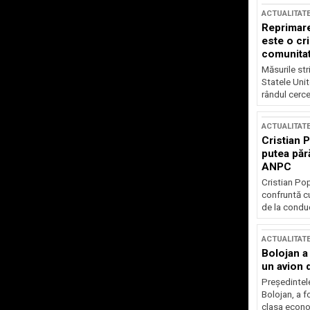
ACTUALITAT
Reprimare
este o cri
comunitate
Măsurile stri
Statele Unit
rândul cerce
ACTUALITAT
Cristian 
putea păr
ANPC
Cristian Po
confruntă cu
de la conduc
ACTUALITAT
Bolojan a
un avion d
Președintele
Bolojan, a f
clasa econom