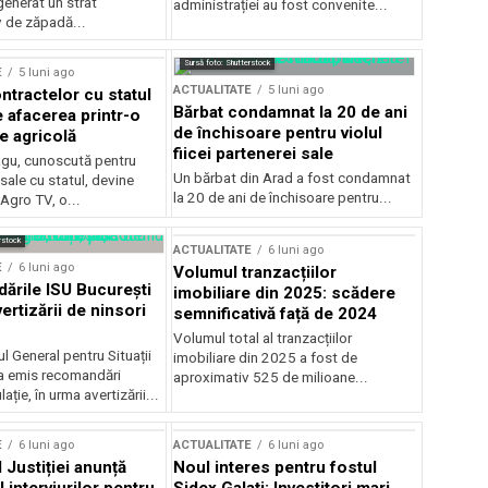
generat un strat
administrației au fost convenite...
v de zăpadă...
Sursă foto: Shutterstock
E
5 luni ago
ACTUALITATE
5 luni ago
ntractelor cu statul
Bărbat condamnat la 20 de ani
e afacerea printr-o
de închisoare pentru violul
e agricolă
fiicei partenerei sale
gu, cunoscută pentru
Un bărbat din Arad a fost condamnat
sale cu statul, devine
la 20 de ani de închisoare pentru...
 Agro TV, o...
rstock
ACTUALITATE
6 luni ago
E
6 luni ago
Volumul tranzacțiilor
rile ISU București
imobiliare din 2025: scădere
ertizării de ninsori
semnificativă față de 2024
Volumul total al tranzacțiilor
l General pentru Situații
imobiliare din 2025 a fost de
a emis recomandări
aproximativ 525 de milioane...
ție, în urma avertizării...
E
6 luni ago
ACTUALITATE
6 luni ago
 Justiției anunță
Noul interes pentru fostul