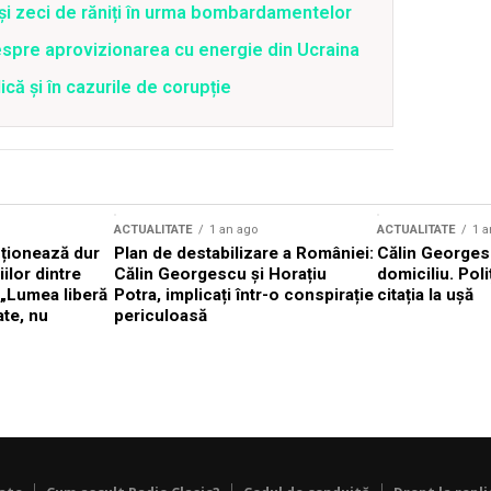
 și zeci de răniți în urma bombardamentelor
spre aprovizionarea cu energie din Ucraina
că și în cazurile de corupție
ACTUALITATE
1 an ago
ACTUALITATE
1 a
cționează dur
Plan de destabilizare a României:
Călin Georgesc
ilor dintre
Călin Georgescu și Horațiu
domiciliu. Poli
 „Lumea liberă
Potra, implicați într-o conspirație
citația la ușă
ate, nu
periculoasă