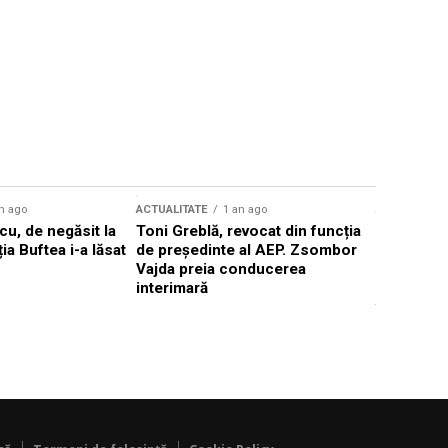
n ago
ACTUALITATE
1 an ago
ACTUALITATE
u, de negăsit la
Toni Greblă, revocat din funcția
Ilie Boloj
ția Buftea i-a lăsat
de președinte al AEP. Zsombor
alegerilor
Vajda preia conducerea
constituți
interimară
concentră
viitoarelo