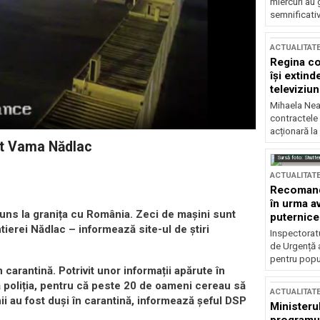
miercuri au 
semnificati
ACTUALITAT
Regina co
își extind
televiziun
Mihaela Nea
contractele 
acționară la
cat Vama Nădlac
Sursă foto: Shutte
ACTUALITAT
Recomandă
în urma av
ajuns la granița cu România. Zeci de mașini sunt
puternice
ntierei Nădlac – informează site-ul de știri
Inspectoratu
de Urgență 
pentru popula
n carantină. Potrivit unor informații apărute în
ă poliția, pentru că peste 20 de oameni cereau să
ACTUALITAT
nii au fost duși în carantină, informează șeful DSP
Ministerul