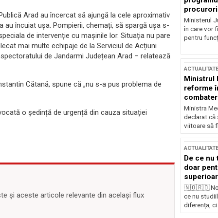
programul
procurori
e Publică Arad au încercat să ajungă la cele aproximativ
Ministerul Ju
a au încuiat ușa. Pompierii, chemați, să spargă ușa s-
în care vor f
speciala de intervenție cu mașinile lor. Situația nu pare
pentru funcți
ecat mai multe echipaje de la Serviciul de Acțiuni
Inspectoratului de Jandarmi Județean Arad – relatează
ACTUALITAT
Ministrul
 Constantin Cătană, spune că „nu s-a pus problema de
reforme î
combaterea
Ministra Med
vocată o ședință de urgență din cauza situației
declarat că
viitoare să 
ACTUALITAT
De ce nu 
doar pentr
superioar
🇳🇴🇷🇴 No
 și aceste articole relevante din același flux
ce nu studii
diferența, ci