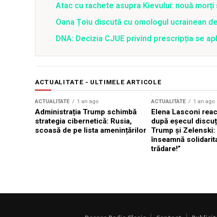
Atac cu rachete asupra Kievului: nouă morți
Oana Țoiu discută cu omologul ucrainean de
DNA: Decizia CJUE privind prescripția se apli
ACTUALITATE - ULTIMELE ARTICOLE
ACTUALITATE
1 an ago
ACTUALITATE
1 an ago
Administrația Trump schimbă
Elena Lasconi rea
strategia cibernetică: Rusia,
după eșecul discuți
scoasă de pe lista amenințărilor
Trump și Zelenski:
înseamnă solidarit
trădare!”