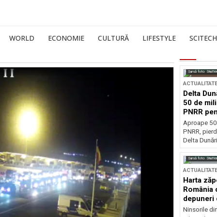
WORLD
ECONOMIE
CULTURĂ
LIFESTYLE
SCITECH
Sursă foto: Shutte
ACTUALITAT
Delta Dun
50 de mil
PNRR pen
esențiale
Aproape 50 
PNRR, pierdu
Delta Dunării
Sursă foto: Shutte
ACTUALITAT
Harta zăp
România c
depuneri 
Ninsorile di