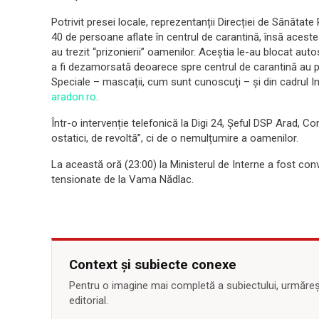
Potrivit presei locale, reprezentanții Direcției de Sănătat
40 de persoane aflate în centrul de carantină, însă aceste
au trezit “prizonierii” oamenilor. Aceștia le-au blocat auto
a fi dezamorsată deoarece spre centrul de carantină au pl
Speciale – mascații, cum sunt cunoscuți – și din cadrul 
aradon.ro
.
Într-o intervenție telefonică la Digi 24, Șeful DSP Arad,
ostatici, de revoltă”, ci de o nemulțumire a oamenilor.
La această oră (23:00) la Ministerul de Interne a fost con
tensionate de la Vama Nădlac.
Context și subiecte conexe
Pentru o imagine mai completă a subiectului, urmărește
editorial.