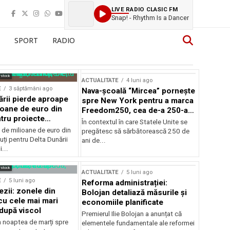
LIVE RADIO CLASIC FM
Snap! - Rhythm Is a Dancer
SPORT
RADIO
rstock
ACTUALITATE
4 luni ago
E
3 săptămâni ago
Nava-școală “Mircea” pornește
ării pierde aproape
spre New York pentru a marca
ioane de euro din
Freedom250, cea de-a 250-a
tru proiecte
aniversare a Statelor Unite
În contextul în care Statele Unite se
de milioane de euro din
pregătesc să sărbătorească 250 de
ți pentru Delta Dunării
ani de...
...
rstock
ACTUALITATE
5 luni ago
E
5 luni ago
Reforma administrației:
ezii: zonele din
Bolojan detaliază măsurile și
u cele mai mari
economiile planificate
după viscol
Premierul Ilie Bolojan a anunțat că
n noaptea de marți spre
elementele fundamentale ale reformei