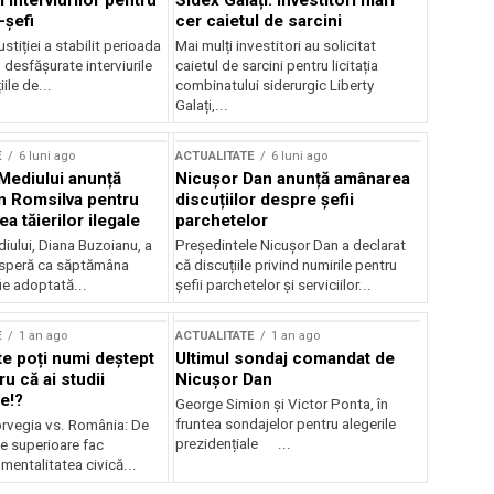
 interviurilor pentru
Sidex Galați: Investitori mari
-șefi
cer caietul de sarcini
stiției a stabilit perioada
Mai mulți investitori au solicitat
i desfășurate interviurile
caietul de sarcini pentru licitația
ile de...
combinatului siderurgic Liberty
Galați,...
E
6 luni ago
ACTUALITATE
6 luni ago
 Mediului anunță
Nicușor Dan anunță amânarea
n Romsilva pentru
discuțiilor despre șefii
 tăierilor ilegale
parchetelor
iului, Diana Buzoianu, a
Președintele Nicușor Dan a declarat
 speră ca săptămâna
că discuțiile privind numirile pentru
fie adoptată...
șefii parchetelor și serviciilor...
E
1 an ago
ACTUALITATE
1 an ago
te poți numi deștept
Ultimul sondaj comandat de
u că ai studii
Nicușor Dan
e!?
George Simion și Victor Ponta, în
fruntea sondajelor pentru alegerile
rvegia vs. România: De
prezidențiale ...
le superioare fac
 mentalitatea civică...