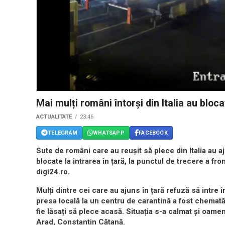
Mai mulți români întorși din Italia au blo
ACTUALITATE
23:46
TELEGRAM
WHATSAPP
FACEBOOK
Sute de români care au reușit să plece din Italia au 
blocate la intrarea în țară, la punctul de trecere a fro
digi24.ro.
Mulți dintre cei care au ajuns în țară refuză să intre î
presa locală la un centru de carantină a fost chemat
fie lăsați să plece acasă. Situația s-a calmat și oame
Arad, Constantin Cătană.