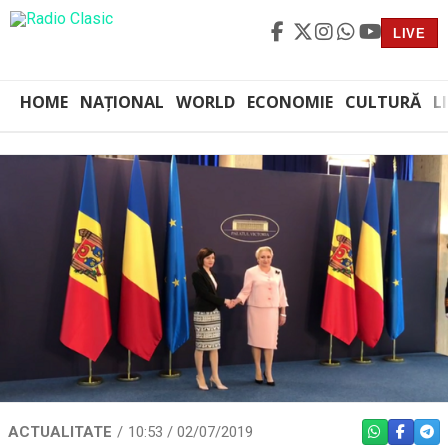
LIVE
HOME
NAȚIONAL
WORLD
ECONOMIE
CULTURĂ
L
ACTUALITATE
10:53 / 02/07/2019
WHATSAPP
FACEBO
TEL