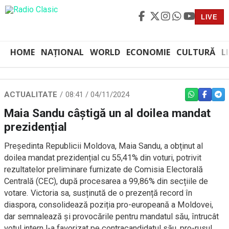
LIVE
HOME
NAȚIONAL
WORLD
ECONOMIE
CULTURĂ
L
ACTUALITATE
08:41 / 04/11/2024
WHATSAPP
FACEBO
TEL
Maia Sandu câștigă un al doilea mandat
prezidențial
Președinta Republicii Moldova, Maia Sandu, a obținut al
doilea mandat prezidențial cu 55,41% din voturi, potrivit
rezultatelor preliminare furnizate de Comisia Electorală
Centrală (CEC), după procesarea a 99,86% din secțiile de
votare. Victoria sa, susținută de o prezență record în
diaspora, consolidează poziția pro-europeană a Moldovei,
dar semnalează și provocările pentru mandatul său, întrucât
votul intern l-a favorizat pe contracandidatul său, pro-rusul