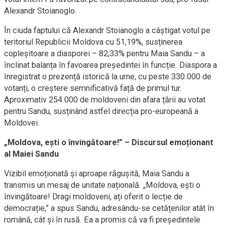
Alexandr Stoianoglo.
În ciuda faptului că Alexandr Stoianoglo a câștigat votul pe
teritoriul Republicii Moldova cu 51,19%, susținerea
copleșitoare a diasporei – 82,33% pentru Maia Sandu – a
înclinat balanța în favoarea președintei în funcție. Diaspora a
înregistrat o prezență istorică la urne, cu peste 330.000 de
votanți, o creștere semnificativă față de primul tur.
Aproximativ 254.000 de moldoveni din afara țării au votat
pentru Sandu, susținând astfel direcția pro-europeană a
Moldovei.
„Moldova, ești o învingătoare!” – Discursul emoționant
al Maiei Sandu
Vizibil emoționată și aproape răgușită, Maia Sandu a
transmis un mesaj de unitate națională. „Moldova, ești o
învingătoare! Dragi moldoveni, ați oferit o lecție de
democrație,” a spus Sandu, adresându-se cetățenilor atât în
română, cât și în rusă. Ea a promis că va fi președintele