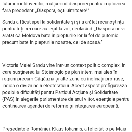
tuturor moldovenilor, mulțumind diasporei pentru implicarea
fără precedent: „Diaspora, ești uimitoare!”
Sandu a făcut apel la solidaritate și și-a arătat recunoștința
pentru toți cei care au ieșit la vot, declarând: „Diaspora ne-a
arătat că Moldova bate în piepturile lor la fel de puternic
precum bate în piepturile noastre, cei de acasă.”
Victoria Maiei Sandu vine într-un context politic complex, în
care susținerea lui Stoianoglo pe plan intern, mai ales în
regiuni precum Găgăuzia și alte zone cu înclinații pro-ruse,
indică o diviziune a electoratului. Acest aspect prefigurează
posibile dificultăți pentru Partidul Acțiune și Solidaritate
(PAS) în alegerile parlamentare de anul viitor, esențiale pentru
continuarea agendei de reforme și integrarea europeană.
Președintele României, Klaus Iohannis, a felicitat-o pe Maia