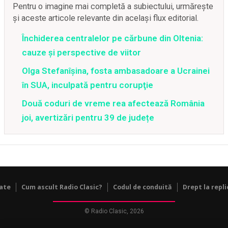
Pentru o imagine mai completă a subiectului, urmărește
și aceste articole relevante din același flux editorial.
Închiderea centralelor pe cărbune din Oltenia:
cauze și perspective de viitor
Olga Stefanîşina, fosta ambasadoare a Ucrainei
în SUA, inculpată pentru corupţie
Două coduri de vreme rea afectează România
joi, avertizări pentru 39 de județe
tate
Cum ascult Radio Clasic?
Codul de conduită
Drept la repli
© Radio Clasic, 2026