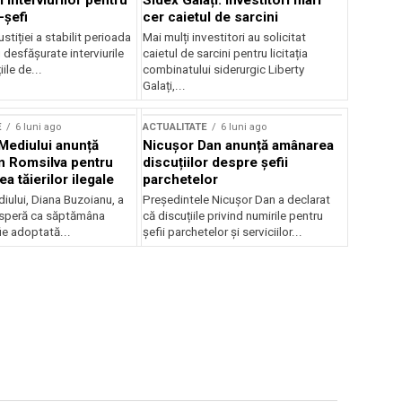
 interviurilor pentru
Sidex Galați: Investitori mari
-șefi
cer caietul de sarcini
stiției a stabilit perioada
Mai mulți investitori au solicitat
i desfășurate interviurile
caietul de sarcini pentru licitația
ile de...
combinatului siderurgic Liberty
Galați,...
E
6 luni ago
ACTUALITATE
6 luni ago
 Mediului anunță
Nicușor Dan anunță amânarea
n Romsilva pentru
discuțiilor despre șefii
 tăierilor ilegale
parchetelor
iului, Diana Buzoianu, a
Președintele Nicușor Dan a declarat
 speră ca săptămâna
că discuțiile privind numirile pentru
fie adoptată...
șefii parchetelor și serviciilor...