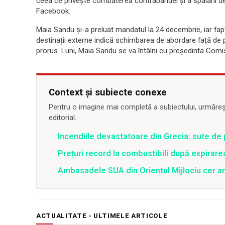
ceea ce privește combaterea contrabandei și a spălării d
Facebook.
Maia Sandu și-a preluat mandatul la 24 decembrie, iar fap
destinații externe indică schimbarea de abordare față de 
prorus. Luni, Maia Sandu se va întâlni cu președinta Comi
Context și subiecte conexe
Pentru o imagine mai completă a subiectului, urmărește
editorial.
Incendiile devastatoare din Grecia: sute de 
Prețuri record la combustibili după expirar
Ambasadele SUA din Orientul Mijlociu cer a
ACTUALITATE - ULTIMELE ARTICOLE