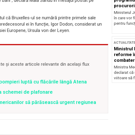
programul
e bani”, declară Maia Sandu în mesajul postat pe
procurori
Ministerul Ju
tul că Bruxelles-ul se numără printre primele sale
în care vor f
pentru funcți
predecesorul ei în funcție, Igor Dodon, considerat un
siei Europene, Ursula von der Leyen.
ACTUALITAT
Ministrul
reforme î
combaterea
 și aceste articole relevante din același flux
Ministra Med
declarat că
viitoare să 
pompieri luptă cu flăcările lângă Atena
ea schemei de plafonare
mericanilor să părăsească urgent regiunea