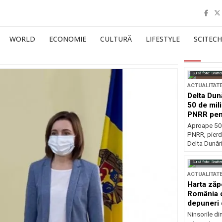
WORLD
ECONOMIE
CULTURĂ
LIFESTYLE
SCITECH
Sursă foto: Shutte
ACTUALITAT
Delta Dun
50 de mil
PNRR pen
esențiale
Aproape 50 
PNRR, pierdu
Delta Dunării
Sursă foto: Shutte
ACTUALITAT
Harta zăp
România c
depuneri 
Ninsorile di