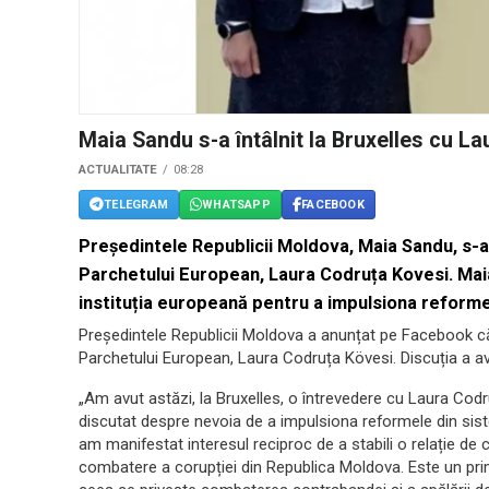
Maia Sandu s-a întâlnit la Bruxelles cu L
ACTUALITATE
08:28
TELEGRAM
WHATSAPP
FACEBOOK
Președintele Republicii Moldova, Maia Sandu, s-a î
Parchetului European, Laura Codruța Kovesi. Ma
instituția europeană pentru a impulsiona reformel
Președintele Republicii Moldova a anunțat pe Facebook că 
Parchetului European, Laura Codruța Kövesi. Discuția a avu
„Am avut astăzi, la Bruxelles, o întrevedere cu Laura Cod
discutat despre nevoia de a impulsiona reformele din sis
am manifestat interesul reciproc de a stabili o relație de c
combatere a corupției din Republica Moldova. Este un prim