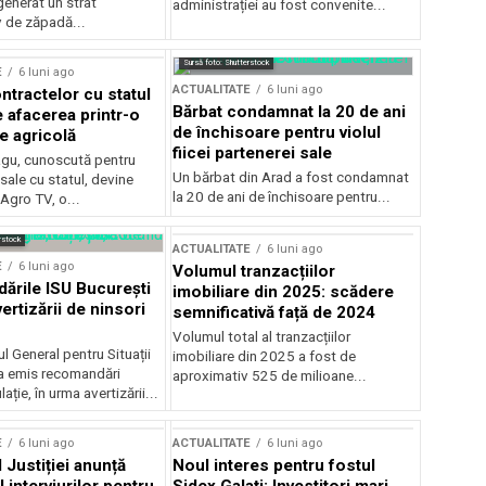
generat un strat
administrației au fost convenite...
v de zăpadă...
Sursă foto: Shutterstock
E
6 luni ago
ACTUALITATE
6 luni ago
ntractelor cu statul
Bărbat condamnat la 20 de ani
e afacerea printr-o
de închisoare pentru violul
e agricolă
fiicei partenerei sale
gu, cunoscută pentru
Un bărbat din Arad a fost condamnat
sale cu statul, devine
la 20 de ani de închisoare pentru...
 Agro TV, o...
rstock
ACTUALITATE
6 luni ago
E
6 luni ago
Volumul tranzacțiilor
rile ISU București
imobiliare din 2025: scădere
ertizării de ninsori
semnificativă față de 2024
Volumul total al tranzacțiilor
l General pentru Situații
imobiliare din 2025 a fost de
a emis recomandări
aproximativ 525 de milioane...
ție, în urma avertizării...
E
6 luni ago
ACTUALITATE
6 luni ago
 Justiției anunță
Noul interes pentru fostul