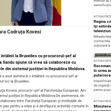
miercuri au 
semnificati
ACTUALITAT
Regina co
își extind
televiziun
aura Codruța Kovesi
Mihaela Nea
contractele 
acționară la
Sursă foto: Shutte
ntâlnit la Bruxelles cu procurorul-șef al
ACTUALITAT
ia Sandu spune că vrea să colaboreze cu
Recomandă
e din sistemul justiției în Republica Moldova.
în urma av
puternice
a avut duminică o întâlnire cu procurorul șef al
Inspectoratu
t loc la Bruxelles.
de Urgență 
pentru popula
ruța Kovesi, procuror-șef al Parchetului European. Am
temul justiției în Republica Moldova.De asemenea, ne-
olaborare între Parchetul European și instituțiile de
ACTUALITAT
 pas pentru a iniția și a desfășura activități comune în
Ministerul