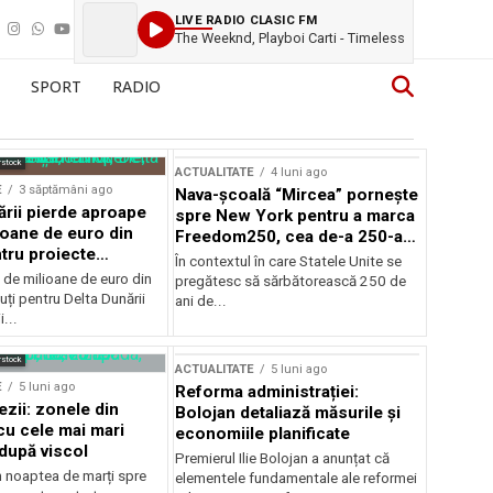
LIVE RADIO CLASIC FM
The Weeknd, Playboi Carti - Timeless
SPORT
RADIO
rstock
ACTUALITATE
4 luni ago
E
3 săptămâni ago
Nava-școală “Mircea” pornește
ării pierde aproape
spre New York pentru a marca
ioane de euro din
Freedom250, cea de-a 250-a
tru proiecte
aniversare a Statelor Unite
În contextul în care Statele Unite se
de milioane de euro din
pregătesc să sărbătorească 250 de
ți pentru Delta Dunării
ani de...
...
rstock
ACTUALITATE
5 luni ago
E
5 luni ago
Reforma administrației:
ezii: zonele din
Bolojan detaliază măsurile și
u cele mai mari
economiile planificate
după viscol
Premierul Ilie Bolojan a anunțat că
n noaptea de marți spre
elementele fundamentale ale reformei