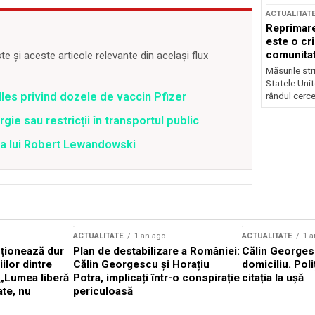
ACTUALITAT
Reprimare
este o cri
comunitate
 și aceste articole relevante din același flux
Măsurile stri
Statele Unit
lles privind dozele de vaccin Pfizer
rândul cerce
ie sau restricții în transportul public
ea lui Robert Lewandowski
ACTUALITATE
1 an ago
ACTUALITATE
1 a
cționează dur
Plan de destabilizare a României:
Călin Georgesc
ilor dintre
Călin Georgescu și Horațiu
domiciliu. Poli
 „Lumea liberă
Potra, implicați într-o conspirație
citația la ușă
ate, nu
periculoasă