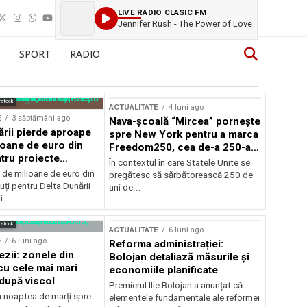
LIVE RADIO CLASIC FM
Jennifer Rush - The Power of Love
SPORT
RADIO
rstock
ACTUALITATE
4 luni ago
E
3 săptămâni ago
Nava-școală “Mircea” pornește
ării pierde aproape
spre New York pentru a marca
ioane de euro din
Freedom250, cea de-a 250-a
tru proiecte
aniversare a Statelor Unite
În contextul în care Statele Unite se
de milioane de euro din
pregătesc să sărbătorească 250 de
ți pentru Delta Dunării
ani de...
...
rstock
ACTUALITATE
6 luni ago
E
6 luni ago
Reforma administrației:
ezii: zonele din
Bolojan detaliază măsurile și
u cele mai mari
economiile planificate
după viscol
Premierul Ilie Bolojan a anunțat că
n noaptea de marți spre
elementele fundamentale ale reformei