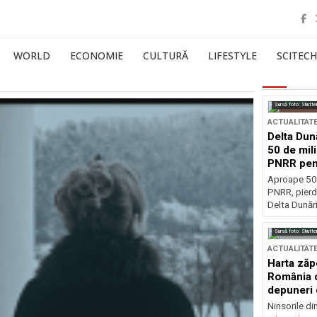
WORLD
ECONOMIE
CULTURĂ
LIFESTYLE
SCITECH
Sursă foto: Shutte
ACTUALITAT
Delta Dun
50 de mil
PNRR pen
esențiale
Aproape 50 
PNRR, pierdu
Delta Dunării
Sursă foto: Shutte
ACTUALITAT
Harta zăp
România c
depuneri 
Ninsorile di