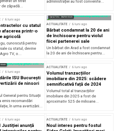
generat un strat
administrației au fost convenite...
v de zăpadă...
Sursă foto: Shutterstock
E
6 luni ago
ACTUALITATE
6 luni ago
ntractelor cu statul
Bărbat condamnat la 20 de ani
e afacerea printr-o
de închisoare pentru violul
e agricolă
fiicei partenerei sale
gu, cunoscută pentru
Un bărbat din Arad a fost condamnat
sale cu statul, devine
la 20 de ani de închisoare pentru...
 Agro TV, o...
rstock
ACTUALITATE
6 luni ago
E
6 luni ago
Volumul tranzacțiilor
rile ISU București
imobiliare din 2025: scădere
ertizării de ninsori
semnificativă față de 2024
Volumul total al tranzacțiilor
l General pentru Situații
imobiliare din 2025 a fost de
a emis recomandări
aproximativ 525 de milioane...
ție, în urma avertizării...
E
6 luni ago
ACTUALITATE
6 luni ago
 Justiției anunță
Noul interes pentru fostul