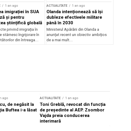
E
1 an ago
ACTUALITATE
1 an ago
a imigrației în SUA
Olanda intenționează să își
ză și pentru
dubleze efectivele militare
a științifică globală
până în 2030
cte privind imigrația în
Ministerul Apărării din Olanda a
e stârnesc îngrijorare în
anunțat recent un obiectiv ambițios
tătorilor din întreaga...
de a mai mult...
n ago
ACTUALITATE
1 an ago
ACTUALITATE
u, de negăsit la
Toni Greblă, revocat din funcția
Ilie Boloj
ția Buftea i-a lăsat
de președinte al AEP. Zsombor
alegerilor
Vajda preia conducerea
constituți
interimară
concentră
viitoarelo