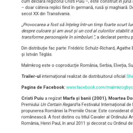
cum declară regizorul Cristi Puiu –, este construit în jurul
– doar câteva replici fiind în germană, rusă și maghiară.
secol XX din Transilvania.
„Provocarea a fost să înțeleg într-un timp foarte scurt l
despre culoare și am avut și un cod al culorilor stabilit 
transforme personajele în simboluri.”
, a declarat pentr
Din distribuție fac parte: Frédéric Schulz-Richard, Agathe
și István Téglás.
Malmkrog este o coproducție România, Serbia, Elveția, S
Trailer-ul
internațional realizat de distribuitorul oficial
She
Pagina de Facebook
:
www.facebook.com/malmkrogbycri
Cristi Puiu
a regizat
Marfa și banii (2001)
,
Moartea Do
Premiului
Un Certain Regard
la Festivalul Internațional d
propunerea României la Premiile Oscar. Este considerat d
românească. A fost distins cu titlul Cavaler al Ordinului A
România, Henri Paul, în anul 2011 și decorat cu Ordinul de