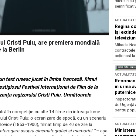
miercuri au 
semnificati
ACTUALITAT
Regina co
își extind
televiziun
ui Cristi Puiu, are premiera mondială
Mihaela Nea
 la Berlin
contractele 
acționară la
Sursă foto: Shutte
ACTUALITAT
n text rusesc jucat în limba franceză, filmul
Recomandă
în urma av
estigiosul Festival Internațional de Film de la
puternice
rezența regizorului Cristi Puiu. Următoarele
Inspectoratu
de Urgență 
pentru popula
tră în competiție cu alte 14 filme din întreaga lume.
ului Cristi Puiu: o ecranizare de epocă, cu un scenariu
loviov (1853–1900), filmat timp de 40 de zile la
ACTUALITAT
Ministerul
interogare asupra cinematografiei și memoriei ”
– așa