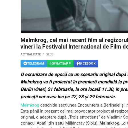
Malmkrog, cel mai recent film al regizorul
vineri la Festivalul Internațional de Film de
ACTUALITATE
08:38
TELEGRAM
WHATSAPP
FACEBOOK
O ecranizare de epocă cu un scenariu original după u
Malmkrog
va fi proiectat în premieră mondială la pr
Berlin vineri, 21 februarie, la ora locală 11.30, în p
proiecții vor avea loc pe 22, 23 și 29 februarie.
Malmkrog
deschide secțiunea Encounters a Berlinalei și in
Este până în prezent cel mai provocator proiect al regizor
original, o adaptare după „Trois entretiens” de Vladimir So
conacul Apafi din satul Mălâncrav (Sibiu).
Malmkrog
,
„o 