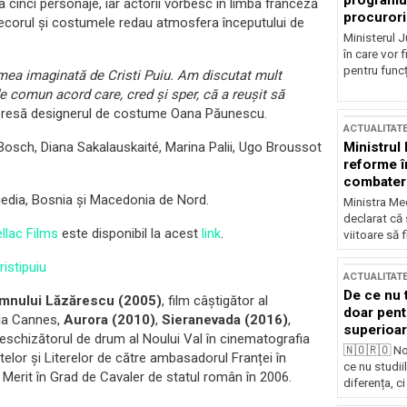
programul
 a cinci personaje, iar actorii vorbesc în limba franceză
procurori
 Decorul și costumele redau atmosfera începutului de
Ministerul Ju
în care vor f
pentru funcți
umea imaginată de Cristi Puiu. Am discutat mult
de comun acord care, cred și sper, că a reușit să
u presă designerul de costume Oana Păunescu.
ACTUALITAT
Ministrul
 Bosch, Diana Sakalauskaité, Marina Palii, Ugo Broussot
reforme î
combaterea
uedia, Bosnia și Macedonia de Nord.
Ministra Med
declarat că
llac Films
este disponibil la acest
link
.
viitoare să 
stipuiu
ACTUALITAT
De ce nu 
mnului Lăzărescu (2005)
, film câștigător al
doar pentr
e la Cannes,
Aurora (2010)
,
Sieranevada
(2016)
,
superioar
eschizătorul de drum al Noului Val în cinematografia
🇳🇴🇷🇴 No
rtelor și Literelor de către ambasadorul Franței în
ce nu studii
 Merit în Grad de Cavaler de statul român în 2006.
diferența, ci