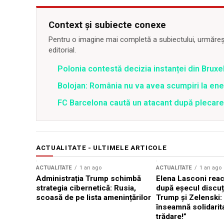
Context și subiecte conexe
Pentru o imagine mai completă a subiectului, urmărește
editorial.
Polonia contestă decizia instanței din Bruxe
Bolojan: România nu va avea scumpiri la energ
FC Barcelona caută un atacant după plecar
ACTUALITATE - ULTIMELE ARTICOLE
ACTUALITATE
1 an ago
ACTUALITATE
1 an ago
Administrația Trump schimbă
Elena Lasconi rea
strategia cibernetică: Rusia,
după eșecul discuți
scoasă de pe lista amenințărilor
Trump și Zelenski:
înseamnă solidarit
trădare!”