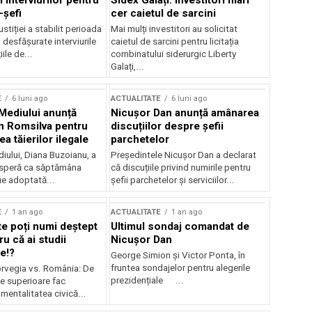
 interviurilor pentru
Sidex Galați: Investitori mari
-șefi
cer caietul de sarcini
stiției a stabilit perioada
Mai mulți investitori au solicitat
i desfășurate interviurile
caietul de sarcini pentru licitația
ile de...
combinatului siderurgic Liberty
Galați,...
E
6 luni ago
ACTUALITATE
6 luni ago
 Mediului anunță
Nicușor Dan anunță amânarea
n Romsilva pentru
discuțiilor despre șefii
 tăierilor ilegale
parchetelor
iului, Diana Buzoianu, a
Președintele Nicușor Dan a declarat
 speră ca săptămâna
că discuțiile privind numirile pentru
fie adoptată...
șefii parchetelor și serviciilor...
E
1 an ago
ACTUALITATE
1 an ago
te poți numi deștept
Ultimul sondaj comandat de
u că ai studii
Nicușor Dan
e!?
George Simion și Victor Ponta, în
fruntea sondajelor pentru alegerile
rvegia vs. România: De
prezidențiale ...
le superioare fac
 mentalitatea civică...