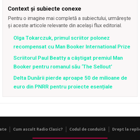
Context și subiecte conexe
Pentru o imagine mai completă a subiectului, urmărește
și aceste articole relevante din același flux editorial.
Olga Tokarczuk, primul scriitor polonez
recompensat cu Man Booker International Prize
Scriitorul Paul Beatty a câștigat premiul Man
Booker pentru romanul său ‘The Sellout’
Delta Dunării pierde aproape 50 de milioane de
euro din PNRR pentru proiecte esențiale
tate
Cum ascult Radio Clasic?
Codul de conduită
Drept la repli