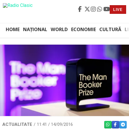
LIVE
HOME
NAȚIONAL
WORLD
ECONOMIE
CULTURĂ
L
ACTUALITATE
11:41 / 14/09/2016
WHATSAPP
FACEBO
TEL