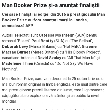
Man Booker Prize și-a anunțat finaliștii
Cei șase finaliști ai ediției din 2016 a prestigiosului Man
Booker Prize au fost anunțați marți la Londra,
semnalează AFP.
Autorii selectați sunt
Ottessa Moshfegh
(SUA) pentru
romanul "Eileen",
Paul Beatty
(SUA) cu "The Sellout",
Deborah Levy
(Marea Britanie) cu "Hot Milk",
Graeme
Macrae Burnet
(Marea Britanie) cu "His Bloody Project",
canadiano-britanicul
David Szalay
cu "All That Man Is" și
Madeleine Thien
(Canada) cu "Do Not Say We Have
Nothing".
Man Booker Prize, care va fi decernat la 25 octombrie celui
mai bun roman original în limba engleză, este unul dintre cele
mai prestigioase premii literare din lume, care îi garantează
câștigătorului o explozie a vânzărilor și un public la nivel
mondial.