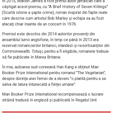
În 2015, Marlon James a fost primul autor jamaican care a
câștigat acest premiu, cu "A Brief History of Seven Killings"
(Scurtă istorie a șapte crime), roman inspirat din fapte reale
care descrie cum artistul Bob Marley și echipa sa au fost
atacați chiar înainte de un concert în 1976.
Premiul este deschis din 2014 autorilor proveniți din
ansamblul lumii anglofone, în timp ce până în 2013 era
rezervat romancierilor britanici, irlandezi și resortisanților din
Commonwealth. Totuși, pentru a fi eligibile, romanele trebuie
să fie publicate în Marea Britanie.
În mai, autoarea sud-coreeană Han Kang a obținut Man
Booker Prize International pentru romanul "The Vegetarian",
despre dorința unei femei de a deveni "o plantă pentru a se
salva de latura întunecată a ființei umane".
Man Booker Prize International recompensează o lucrare
străină tradusă în engleză și publicată în Regatul Unit.