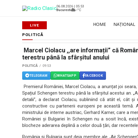
06.08.2026 | 05:53
Bucuresti
--°C
HOME
NAȚIONAL
POLITICĂ
Marcel Ciolacu ,,are informații” că Româ
terestru până la sfârșitul anului
POLITICĂ
09:53
TELEGRAM
WHATSAPP
FACEBOOK
Premierul României, Marcel Ciolacu, a anunțat joi seara, 
Spațiul Schengen terestru până la sfârșitul acestui an. „
detalii”, a declarat Ciolacu, subliniind că atât el, cât ș
constructive cu partenerii europeni pe această temă. Ac
ministrului de interne austriac, Gerhard Karner, care a 
României și Bulgariei în Schengen nu a sosit încă, exi
blocheze aderarea deplină a celor două țări, dar recentele 
România și Bulgaria sunt deja membre ale „Air Schengen” 