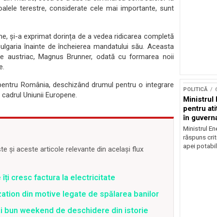
oalele terestre, considerate cele mai importante, sunt
e, și-a exprimat dorința de a vedea ridicarea completă
Bulgaria înainte de încheierea mandatului său. Aceasta
nțe austriac, Magnus Brunner, odată cu formarea noii
e.
pentru România, deschizând drumul pentru o integrare
POLITICĂ
 cadrul Uniunii Europene.
Ministrul 
pentru at
în guvern
Ministrul En
răspuns crit
apei potabil
 și aceste articole relevante din același flux
ți cresc factura la electricitate
zation din motive legate de spălarea banilor
ai bun weekend de deschidere din istorie