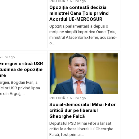
POLITICĂ
6 luni ago
Opoziția contestă decizia
ministrei Oana Țoiu privind
Acordul UE-MERCOSUR
Opoziția parlamentară a depus o
moțiune simplă împotriva Oanei Țoiu,
ministrul Afacerilor Externe, acuzând-
o...
6 luni ago
Energiei critică USR
itudinea de opoziție
are
ergiei, Bogdan Ivan, a
icilor USR privind lipsa
e din Argeș,...
POLITICĂ
6 luni ago
Social-democratul Mihai Fifor
critică dur pe liberalul
Gheorghe Falcă
Deputatul PSD Mihai Fifor a lansat
critici la adresa liberalului Gheorghe
Falcă, fost primar...