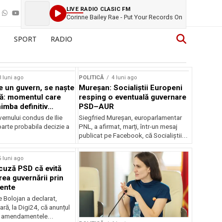
LIVE RADIO CLASIC FM
Corinne Bailey Rae - Put Your Records On
SPORT
RADIO
3 luni ago
POLITICĂ
4 luni ago
 un guvern, se naște
Mureșan: Socialiștii Europeni
ă: momentul care
resping o eventuală guvernare
imba definitiv
PSD–AUR
României
ernului condus de Ilie
Siegfried Mureșan, europarlamentar
oarte probabila decizie a
PNL, a afirmat, marți, într-un mesaj
publicat pe Facebook, că Socialiștii...
5 luni ago
cuză PSD că evită
ea guvernării prin
ente
ie Bolojan a declarat,
ră, la Digi24, că anunțul
 amendamentele...