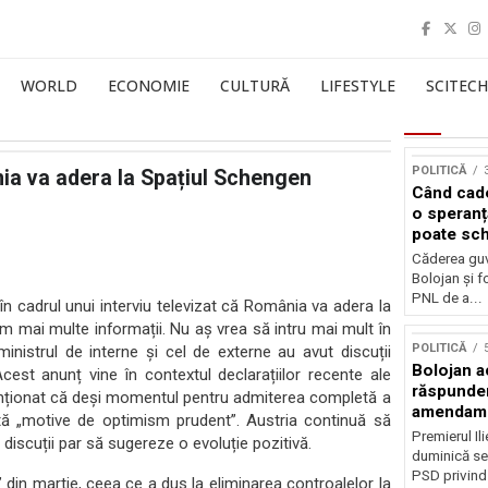
WORLD
ECONOMIE
CULTURĂ
LIFESTYLE
SCITECH
POLITICĂ
nia va adera la Spațiul Schengen
Când cade
o speranț
poate sch
politica 
Căderea guv
Bolojan și f
PNL de a...
în cadrul unui interviu televizat că România va adera la
Am mai multe informații. Nu aș vrea să intru mai mult în
POLITICĂ
i ministrul de interne și cel de externe au avut discuții
Bolojan a
est anunț vine în contextul declarațiilor recente ale
răspunder
menționat că deși momentul pentru admiterea completă a
amendam
stă „motive de optimism prudent”. Austria continuă să
Premierul Il
discuții par să sugereze o evoluție pozitivă.
duminică sea
PSD privind
din martie, ceea ce a dus la eliminarea controalelor la