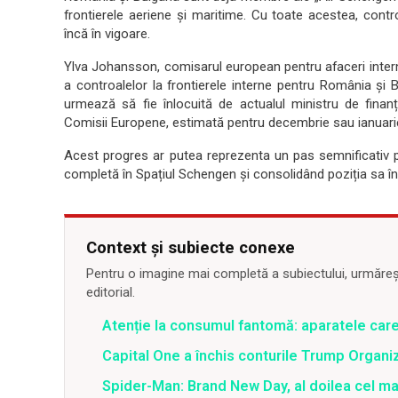
frontierele aeriene și maritime. Cu toate acestea, contr
încă în vigoare.
Ylva Johansson, comisarul european pentru afaceri intern
a controalelor la frontierele interne pentru România și 
urmează să fie înlocuită de actualul ministru de fina
Comisii Europene, estimată pentru decembrie sau ianuari
Acest progres ar putea reprezenta un pas semnificativ 
completă în Spațiul Schengen și consolidând poziția sa în
Context și subiecte conexe
Pentru o imagine mai completă a subiectului, urmărește
editorial.
Atenție la consumul fantomă: aparatele care î
Capital One a închis conturile Trump Organi
Spider-Man: Brand New Day, al doilea cel m