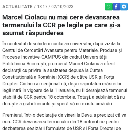
ACTUALITATE
13:17 / 02/10/2023
WHATSAPP
FACEBO
TEL
Marcel Ciolacu nu mai cere devansarea
termenului la CCR pe legile pe care și-a
asumat răspunderea
În contextul deschiderii noului an universitar, după vizita la
Centrul de Cercetări Avansate pentru Materiale, Produse și
Procese Inovative-CAMPUS din cadrul Universității
Politehnica București, premierul Marcel Ciolacu a oferit
declarații cu privire la sesizarea depusă la Curtea
Constituțională a României (CCR) de către USR și Forța
Dreptei. Ciolacu a menționat că, deși majoritatea măsurilor
legii intră în vigoare de la 1 ianuarie, nu îl deranjează termenul
stabilit de CCR pentru 18 octombrie. Totuși, a subliniat că nu
dorește a grabi lucrurile și speră să nu existe amânări.
Premierul, într-o declarație de vineri la Deva, a precizat că va
cere CCR devansarea termenului din 18 octombrie pentru
dezbaterea sesizării formulate de USR și Forța Dreptei pe