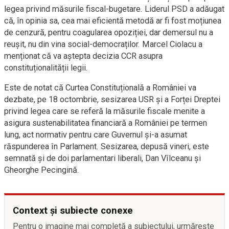
legea privind măsurile fiscal-bugetare. Liderul PSD a adăugat
că, în opinia sa, cea mai eficientă metodă ar fi fost moțiunea
de cenzură, pentru coagularea opoziției, dar demersul nu a
reușit, nu din vina social-democraților. Marcel Ciolacu a
menționat că va aștepta decizia CCR asupra
constituționalității legii.
Este de notat că Curtea Constituțională a României va
dezbate, pe 18 octombrie, sesizarea USR și a Forței Dreptei
privind legea care se referă la măsurile fiscale menite a
asigura sustenabilitatea financiară a României pe termen
lung, act normativ pentru care Guvernul și-a asumat
răspunderea în Parlament. Sesizarea, depusă vineri, este
semnată și de doi parlamentari liberali, Dan Vîlceanu și
Gheorghe Pecingină.
Context și subiecte conexe
Pentru o imagine mai completă a subiectului, urmărește