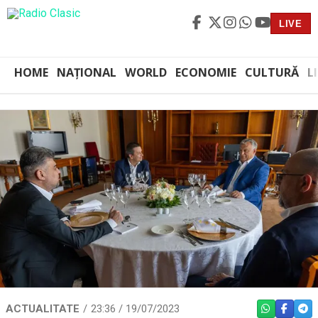
LIVE
HOME
NAȚIONAL
WORLD
ECONOMIE
CULTURĂ
L
ACTUALITATE
23:36 / 19/07/2023
WHATSAPP
FACEBO
TEL