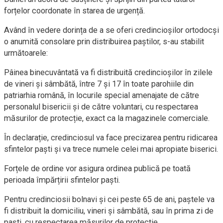
forțelor coordonate în starea de urgență.
Având în vedere dorința de a se oferi credincioșilor ortodocși
o anumită consolare prin distribuirea paștilor, s-au stabilit
următoarele:
Pâinea binecuvântată va fi distribuită credincioșilor în zilele
de vineri și sâmbătă, între 7 și 17 în toate parohiile din
patriarhia română, în locurile special amenajate de către
personalul bisericii și de către voluntari, cu respectarea
măsurilor de protecție, exact ca la magazinele comerciale.
În declarație, credinciosul va face precizarea pentru ridicarea
sfintelor paști și va trece numele celei mai apropiate biserici.
Forțele de ordine vor asigura ordinea publică pe toată
perioada împărțirii sfintelor paști.
Pentru credinciosii bolnavi și cei peste 65 de ani, paștele va
fi distribuit la domiciliu, vineri și sâmbătă, sau în prima zi de
paști, cu respectarea măsurilor de protecție.