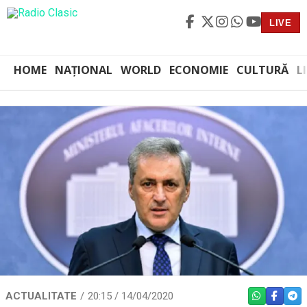
LIVE
HOME
NAȚIONAL
WORLD
ECONOMIE
CULTURĂ
L
ACTUALITATE
20:15 / 14/04/2020
WHATSAPP
FACEBO
TEL