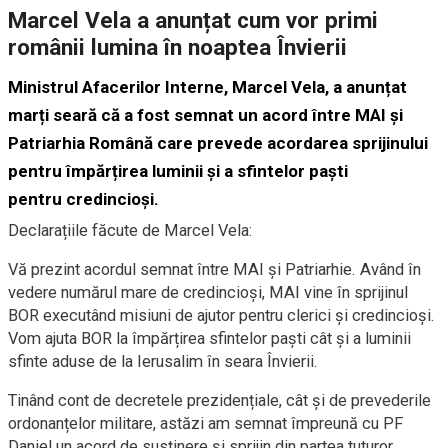
Marcel Vela a anunțat cum vor primi
românii lumina în noaptea Învierii
Ministrul Afacerilor Interne, Marcel Vela, a anunțat
marți seară că a fost semnat un acord între MAI și
Patriarhia Română care prevede acordarea sprijinului
pentru împărțirea luminii și a sfintelor paști
pentru credincioși.
Declarațiile făcute de Marcel Vela:
Vă prezint acordul semnat între MAI și Patriarhie. Având în
vedere numărul mare de credincioși, MAI vine în sprijinul
BOR executând misiuni de ajutor pentru clerici și credincioși.
Vom ajuta BOR la împărțirea sfintelor paști cât și a luminii
sfinte aduse de la Ierusalim în seara Învierii.
Tinând cont de decretele prezidențiale, cât și de prevederile
ordonanțelor militare, astăzi am semnat împreună cu PF
Daniel un acord de susținere și sprijin din partea tuturor