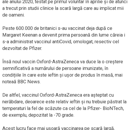
ale anului 2020, testat pe primul voluntar în aprilie și de atunci
a trecut prin studii clinice la scară largă care au implicat mii
de oameni.
Peste 600.000 de britanici s-au vaccinat deja după ce
Margaret Keenan a devenit prima persoană din lume căreia i
s-a administrat vaccinul antiCovid, omologat, resectiv cel
dezvoltat de Pfizer.
Însă noul vaccin Oxford-AstraZeneca va duce la o creștere
semnificativă a numărului de persoane imunizate, în
condițiile în care este ieftin și ușor de produs în masă, mai
noteaă BBC News.
De altfel, vaccinul Oxford-AstraZeneca era aşteptat cu
nerăbdare, deoarece este relativ ieftin şi nu trebuie păstrat la
temperaturi la fel de scăzute ca cel de la Pfizer- BioNTech,
de exemplu, depozitat la -70 grade.
Acest lucru face mai uşoară vaccinarea pe scară largă,