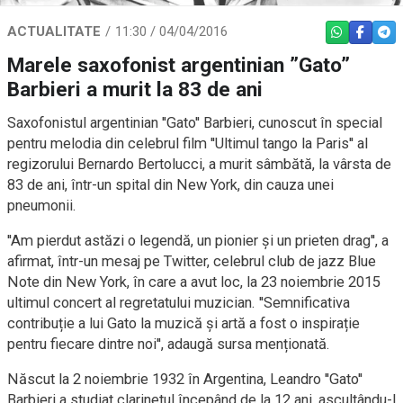
ACTUALITATE
11:30 / 04/04/2016
WHATSAPP
FACEBO
TEL
Marele saxofonist argentinian ”Gato”
Barbieri a murit la 83 de ani
Saxofonistul argentinian ''Gato'' Barbieri, cunoscut în special
pentru melodia din celebrul film ''Ultimul tango la Paris'' al
regizorului Bernardo Bertolucci, a murit sâmbătă, la vârsta de
83 de ani, într-un spital din New York, din cauza unei
pneumonii.
''Am pierdut astăzi o legendă, un pionier și un prieten drag'', a
afirmat, într-un mesaj pe Twitter, celebrul club de jazz Blue
Note din New York, în care a avut loc, la 23 noiembrie 2015
ultimul concert al regretatului muzician. ''Semnificativa
contribuție a lui Gato la muzică și artă a fost o inspirație
pentru fiecare dintre noi'', adaugă sursa menționată.
Născut la 2 noiembrie 1932 în Argentina, Leandro ''Gato''
Barbieri a studiat clarinetul începând de la 12 ani, ascultându-l