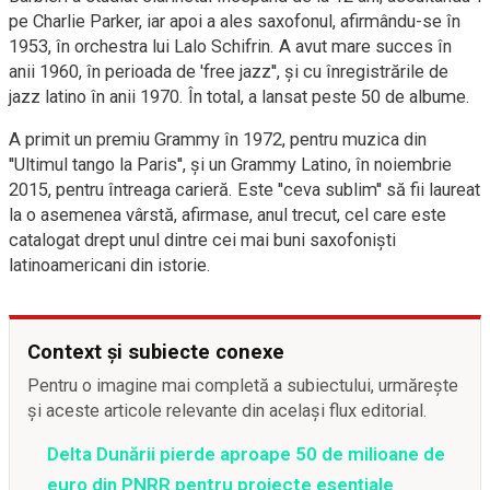
pe Charlie Parker, iar apoi a ales saxofonul, afirmându-se în
1953, în orchestra lui Lalo Schifrin. A avut mare succes în
anii 1960, în perioada de 'free jazz'', și cu înregistrările de
jazz latino în anii 1970. În total, a lansat peste 50 de albume.
A primit un premiu Grammy în 1972, pentru muzica din
''Ultimul tango la Paris'', și un Grammy Latino, în noiembrie
2015, pentru întreaga carieră. Este ''ceva sublim'' să fii laureat
la o asemenea vârstă, afirmase, anul trecut, cel care este
catalogat drept unul dintre cei mai buni saxofoniști
latinoamericani din istorie.
Context și subiecte conexe
Pentru o imagine mai completă a subiectului, urmărește
și aceste articole relevante din același flux editorial.
Delta Dunării pierde aproape 50 de milioane de
euro din PNRR pentru proiecte esențiale