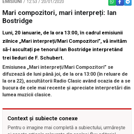
EMISIUNI
12:53 / 20/01/2020
WHATSAPP
FACEBO
TEL
Mari compozitori, mari interpreți: Ian
Bostridge
Luni, 20 ianuarie, de la ora 13:00, în cadrul emisiunii
zilnice „Mari interpreți/Mari Compozitori”, vă invităm
să-l ascultați pe
tenorul Ian Bostridge interpretând
trei lieduri de F. Schubert.
Emisiunea „Mari interpreți/Mari Compozitori” se
difuzează de luni până joi, de la ora 13:00 (în reluare de
la ora 22), ascultătorii Radio Clasic având ocazia de a se
bucura de cele mai recente și apreciate interpretări din
lumea muzicii clasice.
Context și subiecte conexe
Pentru o imagine mai completă a subiectului, urmărește