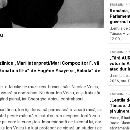
EMISIUNI
România, l
Parlamentu
guvernul 
„Lentila de 
Tănase – vin
cu
12:00, la...
EMISIUNI
o
„Fără AUR
i zilnice „Mari interpreți/Mari Compozitori”, vă
voturile 
atac dur 
Sonata a III-a” de
Eugène Ysaÿe
și „Balada” de
„Lentila de 
2026, ora 17
r-o familie de muzicieni: bunicul său, Nicolae Voicu,
 vioară și contrabas. Nu doar Ion Voicu, ci și frații săi
EMISIUNI
2
egând pianul, iar Gheorghe Voicu, contrabasul.
„Lentila d
Tănase: J
 târziu, Ion își dorea să primească o vioară mică, iar
și vulnerab
tat peste măsură micuțul nu s-a desprins toată ziua
fața crize
Vineri, 5 iu
 pe care le cunoștea. Impresionată de talentul lui, dar
Radio Clasic
ui Ion Voicu i-a luat profesor de vioară un student de
săptămână.