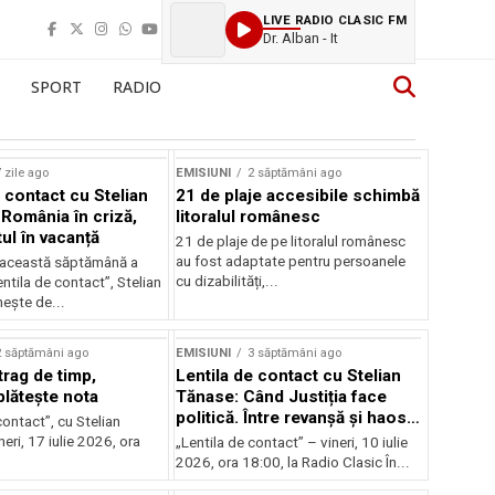
LIVE RADIO CLASIC FM
Dr. Alban - It
SPORT
RADIO
 zile ago
EMISIUNI
2 săptămâni ago
 contact cu Stelian
21 de plaje accesibile schimbă
România în criză,
litoralul românesc
ul în vacanță
21 de plaje de pe litoralul românesc
au fost adaptate pentru persoanele
in această săptămână a
cu dizabilități,...
entila de contact”, Stelian
ește de...
2 săptămâni ago
EMISIUNI
3 săptămâni ago
trag de timp,
Lentila de contact cu Stelian
lătește nota
Tănase: Când Justiția face
politică. Între revanșă și haos
contact”, cu Stelian
instituțional
eri, 17 iulie 2026, ora
„Lentila de contact” – vineri, 10 iulie
2026, ora 18:00, la Radio Clasic În...