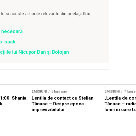
 și aceste articole relevante din același flux
e necesară
is Isaak
țiile lui Nicușor Dan și Bolojan
EMISIUNI
6 luni ago
EMISIUNI
7 luni 
 21:00: Shania
Lentila de contact cu Stelian
„Lentila de con
k
Tănase – Despre epoca
Tănase – radio
imprevizibilului
lumii în care t