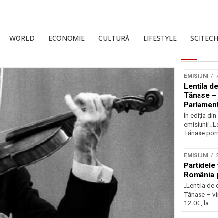
WORLD
ECONOMIE
CULTURĂ
LIFESTYLE
SCITECH
EMISIUNI
7
Lentila de
Tănase – 
Parlament
În ediția d
emisiunii „L
Tănase porn
EMISIUNI
Partidele 
România p
„Lentila de 
Tănase – vin
12:00, la...