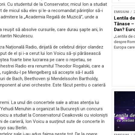
orii. Cu studentul de la Conservator, micul Ion a studiat
t de micul său elev și le-a recomandat părinților să-i
EMISIUNI
2
 admitere la „Academia Regală de Muzică”, unde a
Lentila de
Tănase – 
Dan? Eur
reușit să absolve cursurile, care durau șapte ani, în
occidenta
stantin Niculescu.
„Lentila de 
despre Româ
a Națională Radio, dirijată de celebrul dirijor olandez
Europa care 
ut de el și i-a cerut lui Ion Voicu să-și părăsească
oștea foarte bine lucrarea pe care o repetau, se
Orchestrei Radio era renumitul Theodor Rogalski, care a
jinit, rugându-l pe Mengelberg să accepte să-l audă
ituri de Bach, Beethoven și Mendelssohn Bartholdy,
mponent al unei orchestre. Este făcut pentru o carieră
vremi. La unul din concertele sale a atras atenția lui
46, Yehudi Menuhin a organizat la București un concurs
Voicu a studiat la Conservatorul Ceaikovski cu violoniști
ni de carieră, Ion Voicu a susținut sute de concerte în
kyo sau Berlin.
ertelor sale i-au adus faima peste tot. De la opere