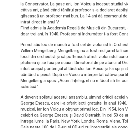
la Conservator. La șase ani, Ion Voicu a început studiul vi
câțiva ani, până când tânărul profesor s-a declarat depăși
găsească un profesor mai bun. La 14 ani dă examenul de
intrat direct în anul V.
Fiind admis la Academia Regală de Muzică din București, a 
doar trei ani, în 1940. Profesor și îndrumător i-a fost Con
Primul său loc de muncă a fost cel de violonist în Orchestr
Willem Mengelberg. Mengelberg nu a fost mulțumit la încep
locul din orchestră și să poftească afară: violonistul cun
plictisea și se foia pe scaun. Directorul de pe atunci al 
intuit uriașul pontențial al tânărului Ion Voicu și l-a spri
cântând o piesă. După ce Voicu a interpretat căteva part
Mengelberg a spus: „Acum înțeleg, el nu e făcut să fie co
solistică.”
A devenit solistul acestui ansamblu, uimind criticii acelei 
George Enescu, care i-a oferit lecții gratuite. În anul 19
muzical, iar Ion Voicu a obținut primul loc. Din 1954, Ion 
celebri ca George Enescu și David Oistrakh. În cei 50 de a
întrega lume: la Paris, New York, Londra, Roma, Viena, To
Cele peste 100 de LP-uri și CD-uri cu înregistrări ale conc