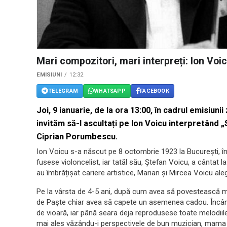
Mari compozitori, mari interpreți: Ion Voi
EMISIUNI
12:32
TELEGRAM
WHATSAPP
FACEBOOK
Joi, 9 ianuarie, de la ora 13:00, în cadrul emisiuni
invităm să-l ascultați pe
Ion Voicu
interpretând „
Ciprian Porumbescu.
Ion Voicu s-a născut pe 8 octombrie 1923 la București, înt
fusese violoncelist, iar tatăl său, Ștefan Voicu, a cântat la
au îmbrățișat cariere artistice, Marian și Mircea Voicu al
Pe la vârsta de 4-5 ani, după cum avea să povestească mai
de Paște chiar avea să capete un asemenea cadou. Încân
de vioară, iar până seara deja reprodusese toate melodiile
mai ales văzându-i perspectivele de bun muzician, mama l