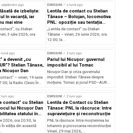
4 săptămâni ago
EMISIUNI
o lună ago
ăsată de izbeliște:
Lentila de contact cu Stelian
l în vacanță, iar
Tănase – Bolojan, locomotiva
nu mai vine
PNL: opoziție sau tentația
puterii?
contact”, cu Stelian
„Lentila de contact” cu Stelian
eri, 3 iulie 2026, ora
Tănase – vineri, 26 iunie 2026, ora
12:00, la...
 lună ago
EMISIUNI
2 luni ago
” a devenit „cu
Pariul lui Nicușor: guvernul
AUR”? Stelian Tănase,
imposibil al lui Tomac
la Nicușor Dan
Nicușor Dan și criza guvernului
imposibil: Stelian Tănase despre
contact” – vineri, 19 iunie
moțiune, Tomac și jocul PSD–AUR...
:00, la Radio Clasic În...
 luni ago
EMISIUNI
2 luni ago
e contact” cu Stelian
Lentila de Contact cu Stelian
ocul lui Nicușor Dan
Tănase: PNL la răscruce: între
ilitatea statului în
supraviețuire și reconstrucție
lor
nie 2026, ora 20:30, la
PNL la răscruce: între moștenirea lui
 În ediția din această
Iohannis și provocarea reconstrucției
..
Vineri, 29 mai 2026,...