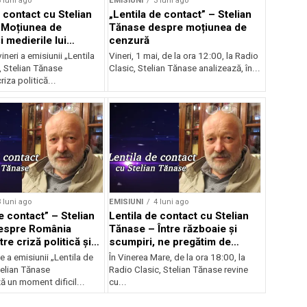
 luni ago
EMISIUNI
3 luni ago
 contact cu Stelian
„Lentila de contact” – Stelian
 Moțiunea de
Tănase despre moțiunea de
 medierile lui
cenzură
vineri a emisiunii „Lentila
Vineri, 1 mai, de la ora 12:00, la Radio
, Stelian Tănase
Clasic, Stelian Tănase analizează, în...
riza politică...
 luni ago
EMISIUNI
4 luni ago
e contact” – Stelian
Lentila de contact cu Stelian
espre România
Tănase – Între războaie și
tre criză politică și
scumpiri, ne pregătim de
Paște
ie a emisiunii „Lentila de
În Vinerea Mare, de la ora 18:00, la
telian Tănase
Radio Clasic, Stelian Tănase revine
ă un moment dificil...
cu...