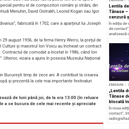
EMISIUNI
3
 special pentru el de compozitori români și străini, din
Lentila de
e Yehudi Menuhin, David Oistrakh, Leonid Kogan sau Igor
Tănase –
cenzură și
Nicușor
ivarius”, fabricată în 1702, care a aparținut lui Joseph
În ediția de 
de contact”
analizează c
în 29 august 1956, de la firma Henry Werro, la prețul de
l Culturii și maestrul Ion Voicu au încheiat un contract
i. Contractul de comodat a încetat în 1986, când Ion
. Ulterior, vioara a ajuns în posesia Muzeului Național
in București timp de zece ani. A contribuit la crearea
pă și prezentă la cele mai importante festivaluri
EMISIUNI
3
„Lentila d
Tănase d
ează de luni până joi, de la ora 13:00 (în reluare
blocată în
 de a se bucura de cele mai recente și apreciate
scumpiri
În noua ediț
contact”, S
radiografiaz