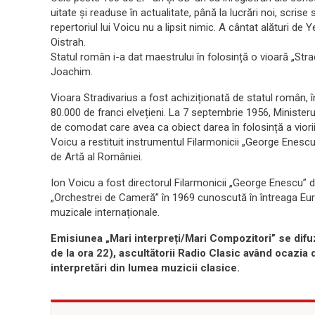
uitate și readuse în actualitate, până la lucrări noi, scrise
repertoriul lui Voicu nu a lipsit nimic. A cântat alături d
Oistrah.
Statul român i-a dat maestrului în folosință o vioară „Strad
Joachim.
Vioara Stradivarius a fost achiziționată de statul român, 
80.000 de franci elvețieni. La 7 septembrie 1956, Ministeru
de comodat care avea ca obiect darea în folosință a viori
Voicu a restituit instrumentul Filarmonicii „George Enescu”
de Artă al României.
Ion Voicu a fost directorul Filarmonicii „George Enescu” d
„Orchestrei de Cameră” în 1969 cunoscută în întreaga Euro
muzicale internaționale.
Emisiunea „Mari interpreți/Mari Compozitori” se difuz
de la ora 22), ascultătorii Radio Clasic având ocazia
interpretări din lumea muzicii clasice.