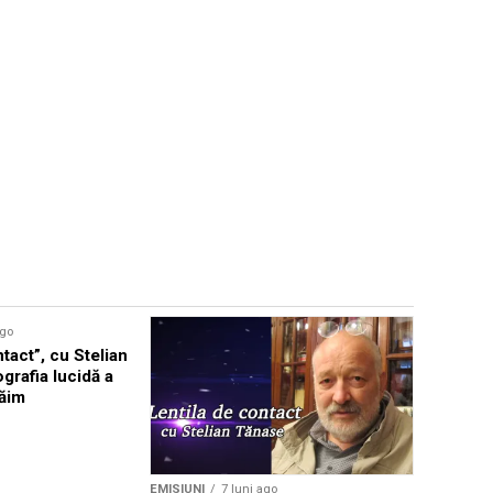
ago
tact”, cu Stelian
grafia lucidă a
răim
EMISIUNI
7 luni ago
EMISIUNI
8