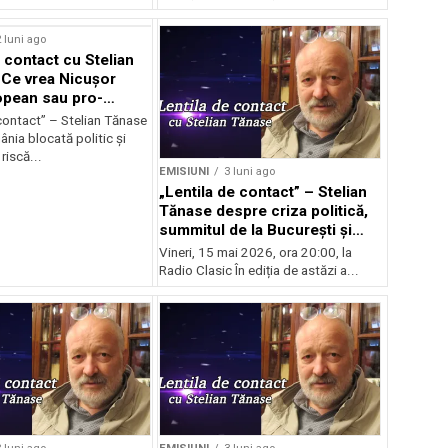
 luni ago
 contact cu Stelian
Ce vrea Nicușor
opean sau pro-
l?
contact” – Stelian Tănase
nia blocată politic și
riscă...
EMISIUNI
3 luni ago
„Lentila de contact” – Stelian
Tănase despre criza politică,
summitul de la București și
ascensiunea lui Bolojan
Vineri, 15 mai 2026, ora 20:00, la
Radio Clasic În ediția de astăzi a...