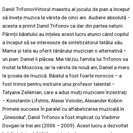
Daniil TrifonovViitorul maestru al jocului de pian a început
să învețe muzica la vârsta de cinci ani. Audiere absolută –
acesta a primit Daniil Trifonov ca dar din partea naturii.
Părinții băiatului au înțeles acest lucru atunci când copilul
a început să se intereseze de sintetizatorul tatălui său.
Mama și tata au oferit tânărului muzician o alternativă –
un pian. Daniel îi plăcea. Mai târziu, familia lui Trifonov sa
mutat la Moscova, iar la vârsta de nouă ani, Daniel a mers
la școala de muzică. Băiatul a fost foarte norocos – a
fost trimis pentru instruire unui profesor talentat –
Tatyana Zelikman, care a adus mulți muzicieni înzestrați
– Konstantin Lifshits, Alexei Volodin, Alexander Kobrin.
Primele succese În paralel cu alfabetizarea muzicală în
„Gnesinka”, Daniil Trifonov a fost implicat cu Vladimir
Dovgan la trei ani (2006 – 2009). Acest lucru a dezvoltat