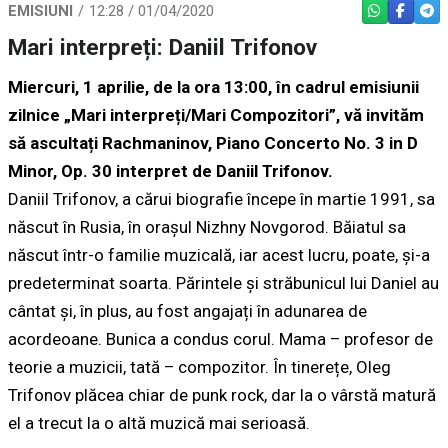
EMISIUNI
12:28 / 01/04/2020
WHATSAPP
FACEBO
TEL
Mari interpreți: Daniil Trifonov
Miercuri, 1 aprilie, de la ora 13:00, în cadrul emisiunii
zilnice „Mari interpreți/Mari Compozitori”, vă invităm
să ascultați
Rachmaninov, Piano Concerto No. 3 in D
Minor, Op. 30 interpret de Daniil Trifonov.
Daniil Trifonov, a cărui biografie începe în martie 1991, sa
născut în Rusia, în orașul Nizhny Novgorod. Băiatul sa
născut într-o familie muzicală, iar acest lucru, poate, și-a
predeterminat soarta. Părintele și străbunicul lui Daniel au
cântat și, în plus, au fost angajați în adunarea de
acordeoane. Bunica a condus corul. Mama – profesor de
teorie a muzicii, tată – compozitor. În tinerețe, Oleg
Trifonov plăcea chiar de punk rock, dar la o vârstă matură
el a trecut la o altă muzică mai serioasă.