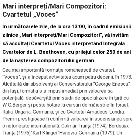
Mari interpreți/Mari Compozitori:
Cvartetul „Voces”
În următoarele zile, de la ora 13:00, în cadrul emisiunii
zilnice „Mari interpreți/Mari Compozitori”, vă invităm
să ascultați
Cvartetul Voces interpretând Integrala
Cvartelor de L. Beethoven, cu prilejul
celor 250 de ani
de la naşterea compozitorului german.
Cea mai importantă formaţie românească de cvartet,
“Voces”, şi-a început activitatea acum patru decenii, în 1973.
Alcătuită din absolvenţi ai Conservatorului “George Enescu”
din Iaşi, formaţia s-a impus imediat prin valoarea sa
potenţială, desăvârşită prin studii de specializare în ţară cu
W.G.Berger şi peste hotare la cursuri de măiestrie în Israel,
Italia, Ungaria, Germania, şi cu Cvartetul Amadeus-Londra.
Premii prestigioase îi confirmă valoarea în ascensiunea spre
o notorietate internaţională: Colmar-Franţa (1974), Bordeaux-
Franţa (1976)”Karl Klinger”Hanovra-Germania (1979). Un