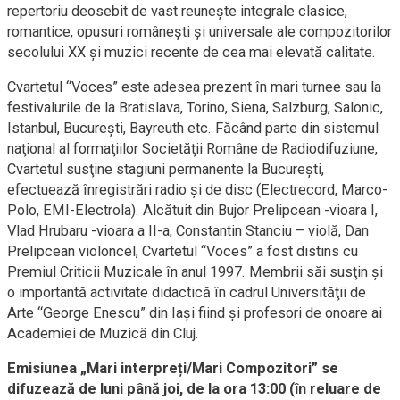
repertoriu deosebit de vast reuneşte integrale clasice,
romantice, opusuri româneşti şi universale ale compozitorilor
secolului XX şi muzici recente de cea mai elevată calitate.
Cvartetul “Voces” este adesea prezent în mari turnee sau la
festivalurile de la Bratislava, Torino, Siena, Salzburg, Salonic,
Istanbul, Bucureşti, Bayreuth etc. Făcând parte din sistemul
naţional al formaţiilor Societăţii Române de Radiodifuziune,
Cvartetul susţine stagiuni permanente la Bucureşti,
efectuează înregistrări radio şi de disc (Electrecord, Marco-
Polo, EMI-Electrola). Alcătuit din Bujor Prelipcean -vioara I,
Vlad Hrubaru -vioara a II-a, Constantin Stanciu – violă, Dan
Prelipcean violoncel, Cvartetul “Voces” a fost distins cu
Premiul Criticii Muzicale în anul 1997. Membrii săi susţin şi
o importantă activitate didactică în cadrul Universităţii de
Arte “George Enescu” din Iaşi fiind şi profesori de onoare ai
Academiei de Muzică din Cluj.
Emisiunea „Mari interpreți/Mari Compozitori” se
difuzează de luni până joi, de la ora 13:00 (în reluare de