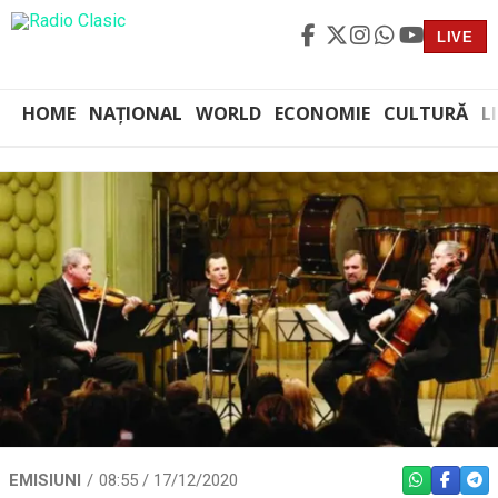
LIVE
HOME
NAȚIONAL
WORLD
ECONOMIE
CULTURĂ
L
EMISIUNI
08:55 / 17/12/2020
WHATSAPP
FACEBO
TEL