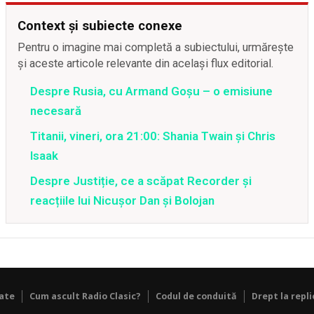
Context și subiecte conexe
Pentru o imagine mai completă a subiectului, urmărește
și aceste articole relevante din același flux editorial.
Despre Rusia, cu Armand Goșu – o emisiune
necesară
Titanii, vineri, ora 21:00: Shania Twain și Chris
Isaak
Despre Justiție, ce a scăpat Recorder și
reacțiile lui Nicușor Dan și Bolojan
tate
Cum ascult Radio Clasic?
Codul de conduită
Drept la repli