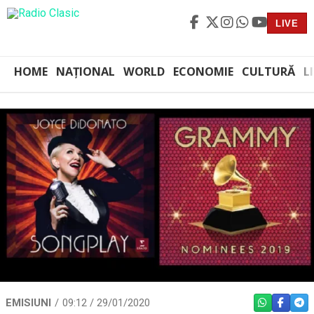
LIVE
HOME
NAȚIONAL
WORLD
ECONOMIE
CULTURĂ
L
EMISIUNI
09:12 / 29/01/2020
WHATSAPP
FACEBO
TEL