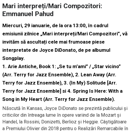
Mari interpreți/Mari Compozitori:
Emmanuel Pahud
Miercuri, 29 ianuarie, de la ora 13:00, în cadrul
emisiunii zilnice „Mari interpreți/Mari Compozitori”, vă
invităm să ascultați cele mai frumoase piese
interpretate de
Joyce DiDonato, de pe albumul
Songplay.
1. Arie Antiche, Book 1: „Se tu m’ami” / „Star vicino”
(Arr. Terry for Jazz Ensemble), 2. Lean Away (Arr.
Terry for Jazz Ensemble), 3. (In My) Solitude [Arr.
Terry for Jazz Ensemble] si 4. Spring Is Here: With a
Song in My Heart (Arr. Terry for Jazz Ensemble).
Născută în Kansas, Joyce DiDonato se prezintă publicului și
criticilor din întreaga lume în opere variind de la Mozart și
Handel, la Rossini, Donizetti, Berlioz și Heggie. Câștigătoare
a Premiului Olivier din 2018 pentru o Realizări Remarcabile în