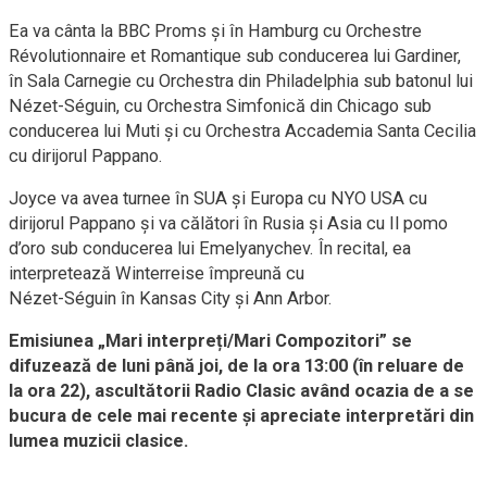
Ea va cânta la BBC Proms și în Hamburg cu Orchestre
Révolutionnaire et Romantique sub conducerea lui Gardiner,
în Sala Carnegie cu Orchestra din Philadelphia sub batonul lui
Nézet-Séguin, cu Orchestra Simfonică din Chicago sub
conducerea lui Muti și cu Orchestra Accademia Santa Cecilia
cu dirijorul Pappano.
Joyce va avea turnee în SUA și Europa cu NYO USA cu
dirijorul Pappano și va călători în Rusia și Asia cu Il pomo
d’oro sub conducerea lui Emelyanychev. În recital, ea
interpretează Winterreise împreună cu
Nézet-Séguin în Kansas City și Ann Arbor.
Emisiunea „Mari interpreți/Mari Compozitori” se
difuzează de luni până joi, de la ora 13:00 (în reluare de
la ora 22), ascultătorii Radio Clasic având ocazia de a se
bucura de cele mai recente și apreciate interpretări din
lumea muzicii clasice.