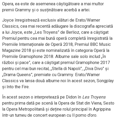
Opera, ea este de asemenea câștigătoare a mai multor
premii Grammy și o susținătoare acerbă a artei.
Joyce înregistrează exclusiv alături de Erato/Warner
Classics, cea mai recentă adăugare la discografia apreciată
a lui Joyce, este „Les Troyens” de Berlioz, care a câștigat
Premiul pentru cea mai bună operă completă înregistrată la
Premiile Internaționale de Operă 2018, Premiul BBC Music
Magazine 2018 și este nominalizată în categoria Operă la
Premiile Gramophone 2018. Albume sale solo includ „În
război și pace”, care a câștigat premiul Gramophone 2017
pentru cel mai bun recital, „Stella di Napoli”, „Diva Divo” și
„Drama Queens”, premiate cu Grammy. Erato/Warner
Classics va lansa două albume noi în acest sezon, Songplay
și Into the Fire.
În acest sezon o interpretează pe Didon în
Les Troyens
pentru prima dată pe scenă la Opera de Stat din Viena, Sesto
la Opera Metropolitană și deține rolul principal în Agrippina
într-un turneu de concert european cu Il pomo d’oro.