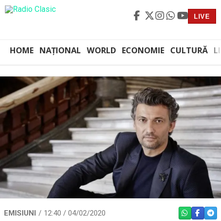
LIVE
HOME
NAȚIONAL
WORLD
ECONOMIE
CULTURĂ
L
EMISIUNI
12:40 / 04/02/2020
WHATSAPP
FACEBO
TEL