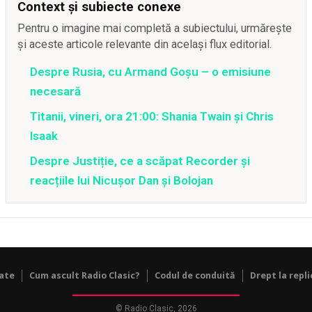
Context și subiecte conexe
Pentru o imagine mai completă a subiectului, urmărește
și aceste articole relevante din același flux editorial.
Despre Rusia, cu Armand Goșu – o emisiune
necesară
Titanii, vineri, ora 21:00: Shania Twain și Chris
Isaak
Despre Justiție, ce a scăpat Recorder și
reacțiile lui Nicușor Dan și Bolojan
tate
Cum ascult Radio Clasic?
Codul de conduită
Drept la repli
© Radio Clasic, 2026