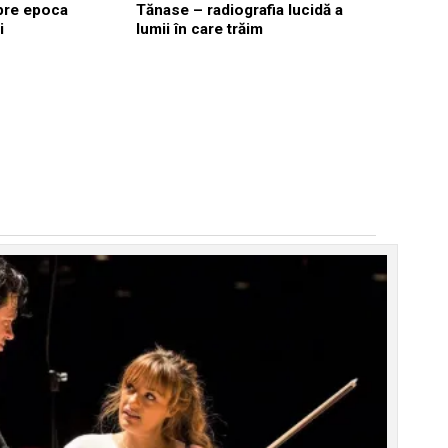
pre epoca
Tănase – radiografia lucidă a
i
lumii în care trăim
EMISIUNI
7
Stelian T
lume împi
mai puter