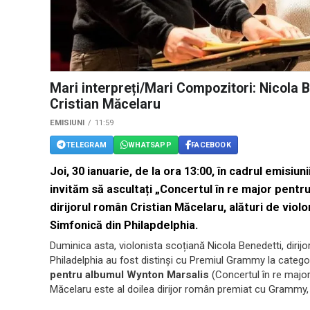
Mari interpreți/Mari Compozitori: Nicola 
Cristian Măcelaru
EMISIUNI
11:59
TELEGRAM
WHATSAPP
FACEBOOK
Joi, 30 ianuarie, de la ora 13:00, în cadrul emisiun
invităm să ascultați „Concertul în re major pentr
d
irijorul român Cristian Măcelaru, alături de viol
Simfonică din Philapdelphia.
Duminica asta, violonista scoțiană Nicola Benedetti, dirij
Philadelphia au fost distinși cu Premiul Grammy la categor
pentru albumul Wynton Marsalis
(Concertul în re major
Măcelaru este al doilea dirijor român premiat cu Grammy,