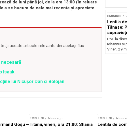
ează de luni până joi, de la ora 13:00 (în reluare
 de a se bucura de cele mai recente și apreciate
EMISIUNI
2
Lentila d
Tănase: P
supravieț
PNL la răscr
Iohannis și 
 și aceste articole relevante din același flux
Vineri, 29 m
e necesară
is Isaak
țiile lui Nicușor Dan și Bolojan
EMISIUNI
6 luni ago
EMISIUNI
6 luni 
Armand Goșu –
Titanii, vineri, ora 21:00: Shania
Lentila de con