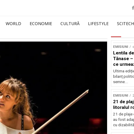
WORLD
ECONOMIE
CULTURĂ
LIFESTYLE
SCITECH
EMISIUNI
o
Lentila de
Tănase – 
ce urmea
Ultima ediți
bilanț politi
semne...
EMISIUNI
21 de pla
litoralul
21 de plaje 
au fost ada
cu dizabilităț