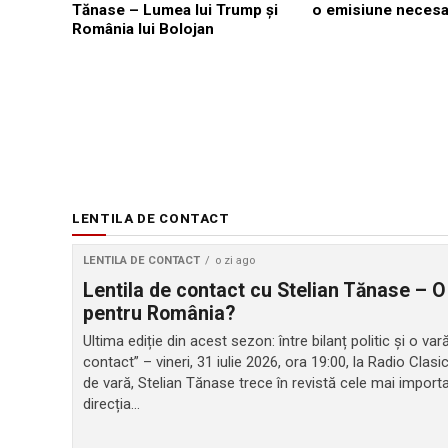
Tănase – Lumea lui Trump și
o emisiune necesa
România lui Bolojan
LENTILA DE CONTACT
LENTILA DE CONTACT
o zi ago
Lentila de contact cu Stelian Tănase – O
pentru România?
Ultima ediție din acest sezon: între bilanț politic și o v
contact” – vineri, 31 iulie 2026, ora 19:00, la Radio Clasi
de vară, Stelian Tănase trece în revistă cele mai impor
direcția...