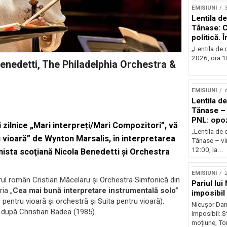
EMISIUNI
Lentila de
Tănase: C
politică. 
instituțio
„Lentila de c
2026, ora 18
Benedetti, The Philadelphia Orchestra &
EMISIUNI
o
Lentila de
Tănase – 
PNL: opoz
ii zilnice „Mari interpreți/Mari Compozitori”, vă
puterii?
„Lentila de 
u vioară” de Wynton Marsalis, în interpretarea
Tănase – vin
12:00, la...
onista scoţiană Nicola Benedetti şi Orchestra
EMISIUNI
2
orul român Cristian Măcelaru și Orchestra Simfonică din
Pariul lui
ia „
Cea mai bună interpretare instrumentală solo”
imposibil
 pentru vioară și orchestră și Suita pentru vioară).
Nicușor Dan 
 după Christian Badea (1985).
imposibil: 
moțiune, To