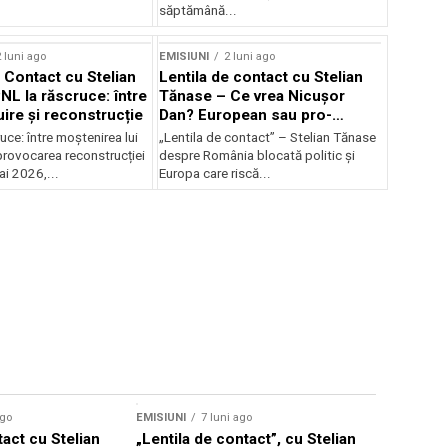
săptămână...
 luni ago
EMISIUNI
2 luni ago
e Contact cu Stelian
Lentila de contact cu Stelian
NL la răscruce: între
Tănase – Ce vrea Nicușor
uire și reconstrucție
Dan? European sau pro-
occidental?
uce: între moștenirea lui
„Lentila de contact” – Stelian Tănase
provocarea reconstrucției
despre România blocată politic și
ai 2026,...
Europa care riscă...
ago
EMISIUNI
7 luni ago
tact cu Stelian
„Lentila de contact”, cu Stelian