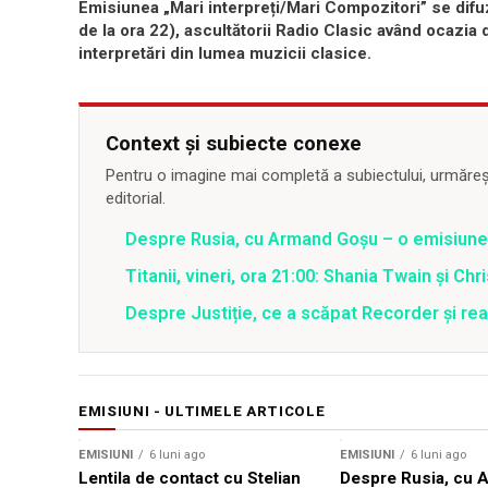
Emisiunea „Mari interpreți/Mari Compozitori” se difuz
de la ora 22), ascultătorii Radio Clasic având ocazia
interpretări din lumea muzicii clasice.
Context și subiecte conexe
Pentru o imagine mai completă a subiectului, urmărește
editorial.
Despre Rusia, cu Armand Goșu – o emisiun
Titanii, vineri, ora 21:00: Shania Twain și Chr
Despre Justiție, ce a scăpat Recorder și reac
EMISIUNI - ULTIMELE ARTICOLE
EMISIUNI
6 luni ago
EMISIUNI
6 luni ago
Lentila de contact cu Stelian
Despre Rusia, cu 