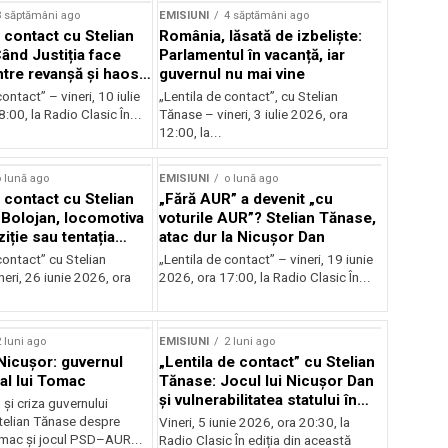
3 săptămâni ago
EMISIUNI
4 săptămâni ago
 contact cu Stelian
România, lăsată de izbeliște:
ând Justiția face
Parlamentul în vacanță, iar
Între revanșă și haos
guvernul nu mai vine
nal
ontact” – vineri, 10 iulie
„Lentila de contact”, cu Stelian
:00, la Radio Clasic În...
Tănase – vineri, 3 iulie 2026, ora
12:00, la...
 lună ago
EMISIUNI
o lună ago
 contact cu Stelian
„Fără AUR” a devenit „cu
Bolojan, locomotiva
voturile AUR”? Stelian Tănase,
iție sau tentația
atac dur la Nicușor Dan
contact” cu Stelian
„Lentila de contact” – vineri, 19 iunie
eri, 26 iunie 2026, ora
2026, ora 17:00, la Radio Clasic În...
 luni ago
EMISIUNI
2 luni ago
 Nicușor: guvernul
„Lentila de contact” cu Stelian
 al lui Tomac
Tănase: Jocul lui Nicușor Dan
și vulnerabilitatea statului în
și criza guvernului
fața crizelor
Stelian Tănase despre
Vineri, 5 iunie 2026, ora 20:30, la
mac și jocul PSD–AUR...
Radio Clasic În ediția din această