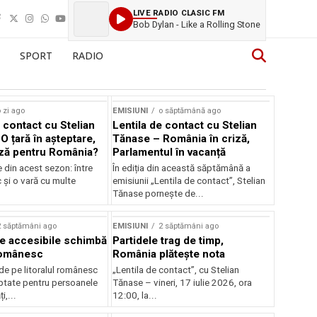
LIVE RADIO CLASIC FM
Bob Dylan - Like a Rolling Stone
SPORT
RADIO
 zi ago
EMISIUNI
o săptămână ago
 contact cu Stelian
Lentila de contact cu Stelian
O țară în așteptare,
Tănase – România în criză,
ză pentru România?
Parlamentul în vacanță
e din acest sezon: între
În ediția din această săptămână a
c și o vară cu multe
emisiunii „Lentila de contact”, Stelian
Tănase pornește de...
2 săptămâni ago
EMISIUNI
2 săptămâni ago
je accesibile schimbă
Partidele trag de timp,
 românesc
România plătește nota
de pe litoralul românesc
„Lentila de contact”, cu Stelian
ptate pentru persoanele
Tănase – vineri, 17 iulie 2026, ora
i,...
12:00, la...