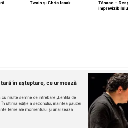
ră
Twain și Chris Isaak
Tănase – Des
imprevizibilulu
 țară în așteptare, ce urmează
ară cu multe semne de întrebare „Lentila de
c În ultima ediție a sezonului, înaintea pauzei
tante teme ale momentului și analizează