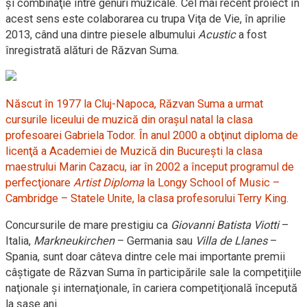
şi combinaţie între genuri muzicale. Cel mai recent proiect în
acest sens este colaborarea cu trupa Viţa de Vie, în aprilie
2013, când una dintre piesele albumului
Acustic
a fost
înregistrată alături de Răzvan Suma.
Născut în 1977 la Cluj-Napoca, Răzvan Suma a urmat
cursurile liceului de muzică din oraşul natal la clasa
profesoarei Gabriela Todor. În anul 2000 a obţinut diploma de
licenţă a Academiei de Muzică din Bucureşti la clasa
maestrului Marin Cazacu, iar în 2002 a început programul de
perfecţionare
Artist Diploma
la Longy School of Music –
Cambridge – Statele Unite, la clasa profesorului Terry King.
Concursurile de mare prestigiu ca
Giovanni Batista Viotti
–
Italia,
Markneukirchen
– Germania sau
Villa de Llanes
–
Spania, sunt doar câteva dintre cele mai importante premii
câştigate de Răzvan Suma în participările sale la competiţiile
naţionale şi internaţionale, în cariera competiţională începută
la şase ani.