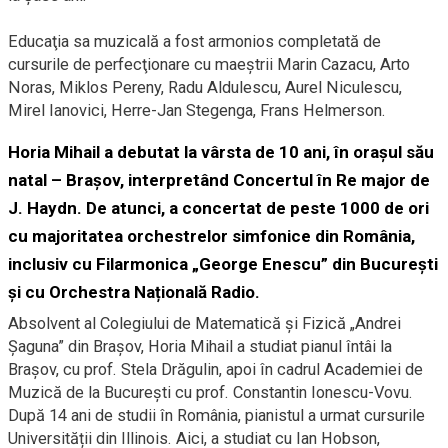
Educaţia sa muzicală a fost armonios completată de
cursurile de perfecţionare cu maeştrii Marin Cazacu, Arto
Noras, Miklos Pereny, Radu Aldulescu, Aurel Niculescu,
Mirel Ianovici, Herre-Jan Stegenga, Frans Helmerson.
Horia Mihail a debutat la vârsta de 10 ani, în orașul său
natal –
Brașov
, interpretând Concertul în Re major de
J.
Haydn
. De atunci, a concertat de peste 1000 de ori
cu majoritatea orchestrelor simfonice din România,
inclusiv cu Filarmonica „George Enescu” din București
și cu
Orchestra Națională Radio
.
Absolvent al Colegiului de Matematică și Fizică „Andrei
Șaguna” din Brașov, Horia Mihail a studiat pianul întâi la
Brașov, cu prof. Stela Drăgulin, apoi în cadrul Academiei de
Muzică de la București cu prof. Constantin Ionescu-Vovu.
După 14 ani de studii în România, pianistul a urmat cursurile
Universității din Illinois. Aici, a studiat cu Ian Hobson,