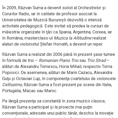
În 2009, Răzvan Suma a devenit solist al Orchestrelor şi
Corurilor Radio, iar în calitate de profesor asociat la
Universitatea de Muzică Bucureşti dezvoltă o intensă
activitate pedagogică. Este invitat să predea la cursuri de
măiestrie organizate în ţări ca Spania, Argentina, Coreea, iar
în România, masterclass-ul
Muzica la Altitudine
realizat
alaturi de violonistul Ştefan Horvath, a devenit un reper.
Răzvan Suma a realizat din 2006 până în prezent şase turnee
în formulă de trio –
Romanian Piano Trio
sau
Trio Strad
–
alături de Alexandru Tomescu, Horia Mihail, respectiv Toma
Popovici. De asemenea, alături de Marin Cazacu, Alexandra
Guţu şi Octavian Lup, în componenţa cvartetului de violoncele
Cellissimo
, Răzvan Suma a fost prezent pe scene din Italia,
Portugalia, Macao sau Maroc.
Pe lângă prezenţa sa constantă în zona muzicii clasice,
Răzvan Suma a participat şi la proiecte mai puţin
convenţionale, adresate unui public tânăr, deschis la inovaţie