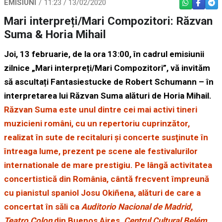
EMISIUNI
11:23 / 13/02/2020
WHATSAPP
FACEBO
TEL
Mari interpreți/Mari Compozitori: Răzvan
Suma & Horia Mihail
Joi, 13 februarie, de la ora 13:00, în cadrul emisiunii
zilnice „Mari interpreți/Mari Compozitori”, vă invităm
să ascultați
Fantasiestucke de Robert Schumann
–
î
n
interpretarea lui R
ă
zvan Suma al
ă
turi de Horia Mihail.
Răzvan Suma este unul dintre cei mai activi tineri
muzicieni români, cu un repertoriu cuprinzător,
realizat în sute de recitaluri şi concerte susţinute în
întreaga lume, prezent pe scene ale festivalurilor
internationale de mare prestigiu. Pe lângă activitatea
concertistică din România, cântă frecvent împreună
cu pianistul spaniol Josu Okiñena, alături de care a
concertat în săli ca
Auditorio Nacional de Madrid
,
Teatro Colon
din Buenos Aires,
Centrul Cultural Belém