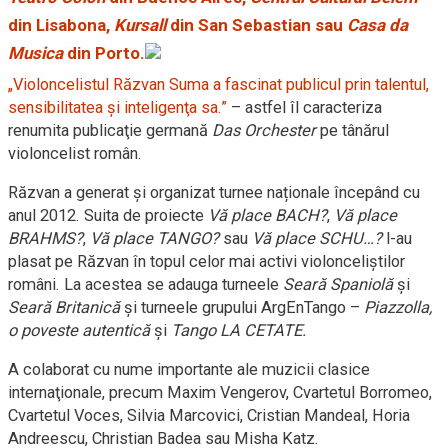
din Lisabona,
Kursall
din San Sebastian sau
Casa da
Musica
din Porto.
„Violoncelistul Răzvan Suma a fascinat publicul prin talentul,
sensibilitatea şi inteligenţa sa.”
– astfel îl caracteriza
renumita publicaţie germană
Das Orchester
pe tânărul
violoncelist român.
Răzvan a generat și organizat turnee naționale începând cu
anul 2012. Suita de proiecte
Vă place BACH?
,
Vă place
BRAHMS?
,
Vă place TANGO?
sau
Vă place SCHU…?
l-au
plasat pe Răzvan în topul celor mai activi violonceliștilor
români. La acestea se adauga turneele
Seară Spaniolă
și
Seară Britanică
și turneele grupului ArgEnTango –
Piazzolla,
o poveste autentică
și
Tango LA CETATE.
A colaborat cu nume importante ale muzicii clasice
internaţionale, precum Maxim Vengerov, Cvartetul Borromeo,
Cvartetul Voces, Silvia Marcovici, Cristian Mandeal, Horia
Andreescu, Christian Badea sau Misha Katz.