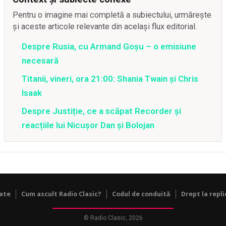
Pentru o imagine mai completă a subiectului, urmărește
și aceste articole relevante din același flux editorial.
Despre Rusia, cu Armand Goșu – o emisiune
necesară
Titanii, vineri, ora 21:00: Shania Twain și Chris
Isaak
Despre Justiție, ce a scăpat Recorder și
reacțiile lui Nicușor Dan și Bolojan
tate
Cum ascult Radio Clasic?
Codul de conduită
Drept la repli
© Radio Clasic, 2026