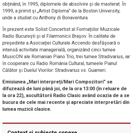
obținând, în 1995, diplomele de absolvire și de masterat. În
1999, a primit și „Artist Diploma” de la Boston University,
unde a studiat cu Anthony di Bonaventura.
În prezent este Solist Concertist al Formațiilor Muzicale
Radio București și al Filarmonicii Brașov. În calitate de
președinte a Asociației Culturale Accendo desfășoară o
intensă activitate managerială, organizând cinci turnee
MusicON ale Romanian Piano Trio, trei turnee Stradivarius, iar
în cooperare cu Radio România Cultural, turneele Pianul
Călător și Duelul Viorilor: Stradivarius vs. Guarneri.
Emisiunea „Mari interpreți/Mari Compozitori” se
difuzează de luni până joi, de la ora 13:00 (în reluare de
la ora 22), ascultătorii Radio Clasic având ocazia de a se
bucura de cele mai recente și apreciate interpretări din
lumea muzicii clasice.
Context și subiecte conexe