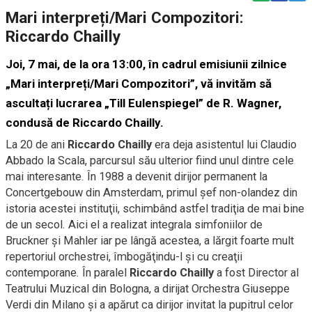
Mari interpreți/Mari Compozitori:
Riccardo Chailly
Joi, 7 mai, de la ora 13:00, în cadrul emisiunii zilnice
„Mari interpreți/Mari Compozitori”, vă invităm să
ascultați lucrarea „Till Eulenspiegel” de R. Wagner,
condusă de Riccardo Chailly.
La 20 de ani
Riccardo Chailly
era deja asistentul lui Claudio
Abbado la Scala, parcursul său ulterior fiind unul dintre cele
mai interesante. În 1988 a devenit dirijor permanent la
Concertgebouw din Amsterdam, primul şef non-olandez din
istoria acestei instituţii, schimbând astfel tradiţia de mai bine
de un secol. Aici el a realizat integrala simfoniilor de
Bruckner şi Mahler iar pe lângă acestea, a lărgit foarte mult
repertoriul orchestrei, îmbogăţindu-l şi cu creaţii
contemporane. În paralel
Riccardo Chailly
a fost Director al
Teatrului Muzical din Bologna, a dirijat Orchestra Giuseppe
Verdi din Milano şi a apărut ca dirijor invitat la pupitrul celor