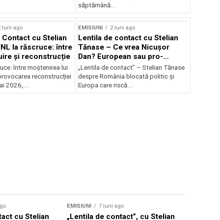
săptămână...
 luni ago
EMISIUNI
2 luni ago
e Contact cu Stelian
Lentila de contact cu Stelian
NL la răscruce: între
Tănase – Ce vrea Nicușor
uire și reconstrucție
Dan? European sau pro-
occidental?
uce: între moștenirea lui
„Lentila de contact” – Stelian Tănase
provocarea reconstrucției
despre România blocată politic și
ai 2026,...
Europa care riscă...
ago
EMISIUNI
7 luni ago
tact cu Stelian
„Lentila de contact”, cu Stelian