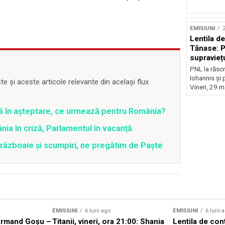
EMISIUNI
2
Lentila d
Tănase: P
supravieț
PNL la răscr
Iohannis și 
 și aceste articole relevante din același flux
Vineri, 29 m
ră în așteptare, ce urmează pentru România?
ia în criză, Parlamentul în vacanță
 războaie și scumpiri, ne pregătim de Paște
EMISIUNI
6 luni ago
EMISIUNI
6 luni 
Armand Goșu –
Titanii, vineri, ora 21:00: Shania
Lentila de con