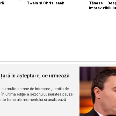
ră
Twain și Chris Isaak
Tănase – Des
imprevizibilulu
 țară în așteptare, ce urmează
ară cu multe semne de întrebare „Lentila de
c În ultima ediție a sezonului, înaintea pauzei
tante teme ale momentului și analizează