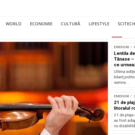
WORLD
ECONOMIE
CULTURĂ
LIFESTYLE
SCITECH
EMISIUNI
4
Lentila de
Tănase – 
ce urmea
Ultima ediți
bilanț politi
semne...
EMISIUNI
21 de pla
litoralul
21 de plaje 
au fost ada
cu dizabilităț