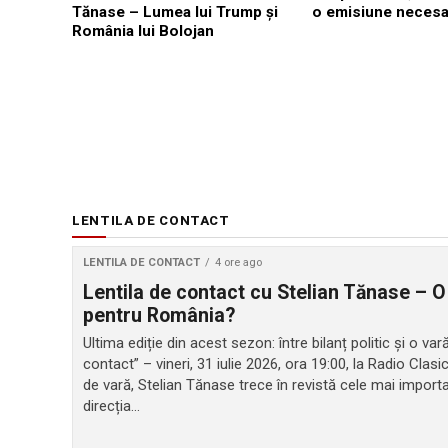
Tănase – Lumea lui Trump și
o emisiune necesa
România lui Bolojan
LENTILA DE CONTACT
LENTILA DE CONTACT
4 ore ago
Lentila de contact cu Stelian Tănase – O
pentru România?
Ultima ediție din acest sezon: între bilanț politic și o v
contact” – vineri, 31 iulie 2026, ora 19:00, la Radio Clasi
de vară, Stelian Tănase trece în revistă cele mai impor
direcția...