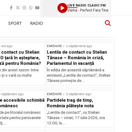
LIVE RADIO CLASIC FM
Vama - Perfect Fara Tine
SPORT
RADIO
 ore ago
EMISIUNI
o săptămână ago
 contact cu Stelian
Lentila de contact cu Stelian
O țară în așteptare,
Tănase – România în criză,
ză pentru România?
Parlamentul în vacanță
e din acest sezon: între
În ediția din această săptămână a
c și o vară cu multe
emisiunii „Lentila de contact”, Stelian
Tănase pornește de...
2 săptămâni ago
EMISIUNI
2 săptămâni ago
je accesibile schimbă
Partidele trag de timp,
 românesc
România plătește nota
de pe litoralul românesc
„Lentila de contact”, cu Stelian
ptate pentru persoanele
Tănase – vineri, 17 iulie 2026, ora
i,...
12:00, la...