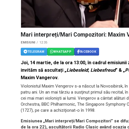
Mari interpreți/Mari Compozitori: Maxim
EMISIUNI
12:35
TELEGRAM
WHATSAPP
FACEBOOK
Joi, 14 martie, de la ora 13:00, în cadrul emisiuni
invităm să ascultați „
Liebesleid
;
Liebesfreud
” & „
P
Maxim Vangerov.
Violonistul Maxim Vengerov s-a născut la Novosibirsk, în S
patru ani. Un an mai târziu a susţinut primul său recital, în
cei mai mari violonişti ai lumii. Vengerov a cântat alătur
Orchestra, BBC Philharmonic, The Singapore Symphony Orch
(1727), pe care a achiziţionat-o în 1998.
Emisiunea „Mari interpreți/Mari Compozitori” se difuz
de la ora 22), ascultătorii Radio Clasic având ocazia