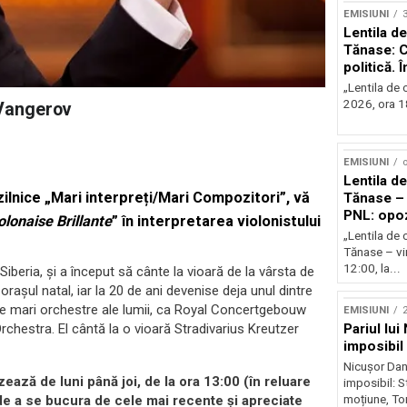
EMISIUNI
Lentila de
Tănase: C
politică. 
instituțio
„Lentila de c
2026, ora 18
 Vangerov
EMISIUNI
o
Lentila de
i zilnice „Mari interpreți/Mari Compozitori”, vă
Tănase – 
PNL: opoz
olonaise Brillante
”
î
n interpretarea violonistului
puterii?
„Lentila de 
Tănase – vin
12:00, la...
iberia, şi a început să cânte la vioară de la vârsta de
 oraşul natal, iar la 20 de ani devenise deja unul dintre
i de mari orchestre ale lumii, ca Royal Concertgebouw
EMISIUNI
2
Pariul lui
estra. El cântă la o vioară Stradivarius Kreutzer
imposibil
Nicușor Dan 
ează de luni până joi, de la ora 13:00 (în reluare
imposibil: 
moțiune, To
 de a se bucura de cele mai recente și apreciate