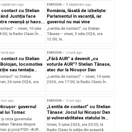
3 săptămâni ago
EMISIUNI
4 săptămâni ago
 contact cu Stelian
România, lăsată de izbeliște:
ând Justiția face
Parlamentul în vacanță, iar
Între revanșă și haos
guvernul nu mai vine
nal
ontact” – vineri, 10 iulie
„Lentila de contact”, cu Stelian
:00, la Radio Clasic În...
Tănase – vineri, 3 iulie 2026, ora
12:00, la...
 lună ago
EMISIUNI
o lună ago
 contact cu Stelian
„Fără AUR” a devenit „cu
Bolojan, locomotiva
voturile AUR”? Stelian Tănase,
iție sau tentația
atac dur la Nicușor Dan
contact” cu Stelian
„Lentila de contact” – vineri, 19 iunie
eri, 26 iunie 2026, ora
2026, ora 17:00, la Radio Clasic În...
 luni ago
EMISIUNI
2 luni ago
 Nicușor: guvernul
„Lentila de contact” cu Stelian
 al lui Tomac
Tănase: Jocul lui Nicușor Dan
și vulnerabilitatea statului în
și criza guvernului
fața crizelor
Stelian Tănase despre
Vineri, 5 iunie 2026, ora 20:30, la
mac și jocul PSD–AUR...
Radio Clasic În ediția din această