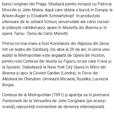
bunici originari din Praga. Studiază pentru început cu Patricia
Missilin şi John Maloy, după care obţine o bursă în Europa, la
Arleen Auger şi Elisabeth Schwartzkopf. In producţiile
ulterioare de la Julliard School, universitate ale cărei cursuri
le plăteşte cântând jazz, apare în Musetta din
Boema
şi în
opera
Tamu- Tamu
de Carlo Menotti.
Primul rol mai mare a fost Konstanze din
Răpirea din Serai
într-un teatru din Salzburg. De-abia la 29 de ani, în urma unei
audiţii la Metropolitan este angajată de Opera din Huston,
pentru rolul Contesa din
Nunta lui Figaro
, rol pe care îl reia şi
la Spoleto. Debutează la New York City Opera în Mimi din
Boema
şi apoi la Covent Garden (Londra), în Dirce din
Medeea
de Cherubini. Urmează Micaela, Rusalka, Lucrezia
Borgia.
Contesa de la Metropolitan (1991) şi apariţia sa în premiera
Fantomele de la Versailles
de John Corigliano (pe aceeşi
scenă), reprezintă momentele de devenire internaţională.