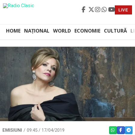
LIVE
HOME
NAȚIONAL
WORLD
ECONOMIE
CULTURĂ
L
EMISIUNI
09:45 / 17/04/2019
WHATSAPP
FACEBO
TEL