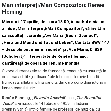
Mari interpreți/Mari Compozitori: Renée
Fleming
Miercuri, 17 aprilie, de la ora 13:00, în cadrul emisiunii
zilnice „Mari interpreți/Mari Compozitori”, vă invităm
să ascultați lucrarile „
Ave Maria (Bach_Gounod)”,
„Herz und Mund und Tat und Leben”, Cantata BWV 147
– Jesu bleibet meine freunde”
ş
i „Ave Maria, D. 839
(Schubert)” interpertate de
Renée Fleming
,
cântăreață de operă de renume mondial.
O voce dumenezeiesc de frumoasă, condusă cu uşurinţă în
cele mai subtile „cotloane” ale tehnicii, o femeie blondă
frumoasă, aflată în plină carieră, dar care scrie deja istorie în
lumea teatrului liric.
Renée Fleming, „
Favorita Americii
”
sau
„
The Beautiful
Voice
”
s-a născut la 14 februarie 1959, în Indiana
(Pennsylvania), într-o familie de profesori de muzică, cu