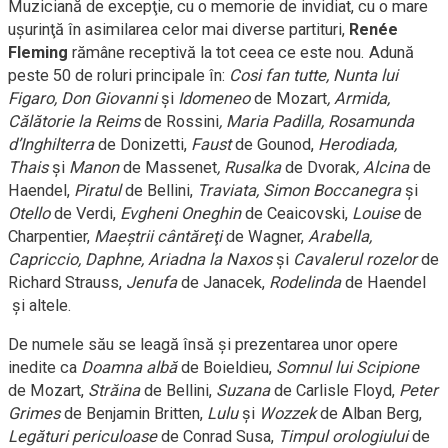
Muziciană de excepţie, cu o memorie de invidiat, cu o mare
uşurinţă în asimilarea celor mai diverse partituri,
Renée
Fleming
rămâne receptivă la tot ceea ce este nou. Adună
peste 50 de roluri principale în:
Cosi fan tutte, Nunta lui
Figaro, Don Giovanni
şi
Idomeneo
de Mozart
, Armida,
Călătorie la Reims
de Rossini
, Maria Padilla, Rosamunda
d’Inghilterra
de Donizetti,
Faust
de Gounod,
Herodiada,
Thais
şi
Manon
de Massenet
, Rusalka
de Dvorak
, Alcina
de
Haendel,
Piratul
de Bellini,
Traviata, Simon Boccanegra
şi
Otello
de Verdi,
Evgheni Oneghin
de Ceaicovski,
Louise
de
Charpentier,
Maeştrii cântăreţi
de Wagner,
Arabella,
Capriccio, Daphne, Ariadna la Naxos
şi
Cavalerul rozelor
de
Richard Strauss,
Jenufa
de Janacek,
Rodelinda
de Haendel
şi altele.
De numele său se leagă însă şi prezentarea unor opere
inedite ca
Doamna albă
de Boieldieu,
Somnul lui Scipione
de Mozart,
Străina
de Bellini,
Suzana
de Carlisle Floyd,
Peter
Grimes
de Benjamin Britten,
Lulu
şi
Wozzek
de Alban Berg,
Legături periculoase
de Conrad Susa,
Timpul orologiului
de