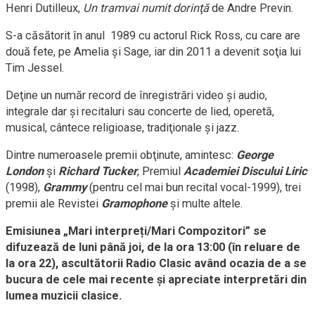
Henri Dutilleux,
Un tramvai numit dorinţă
de Andre Previn.
S-a căsătorit în anul 1989 cu actorul Rick Ross, cu care are
două fete, pe Amelia şi Sage, iar din 2011 a devenit soţia lui
Tim Jessel.
Deţine un număr record de înregistrări video şi audio,
integrale dar şi recitaluri sau concerte de lied, operetă,
musical, cântece religioase, tradiţionale şi jazz.
Dintre numeroasele premii obţinute, amintesc:
George
London
şi
Richard Tucker
, Premiul
Academiei Discului Liric
(1998),
Grammy
(pentru cel mai bun recital vocal-1999), trei
premii ale Revistei
Gramophone
şi multe altele.
Emisiunea „Mari interpreți/Mari Compozitori” se
difuzează de luni până joi, de la ora 13:00 (în reluare de
la ora 22), ascultătorii Radio Clasic având ocazia de a se
bucura de cele mai recente și apreciate interpretări din
lumea muzicii clasice.