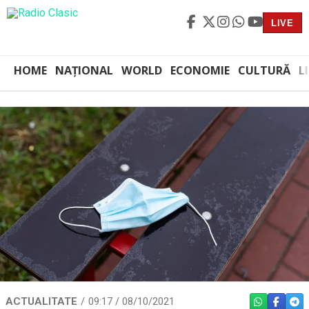
LIVE
HOME
NAȚIONAL
WORLD
ECONOMIE
CULTURĂ
L
ACTUALITATE
09:17 / 08/10/2021
WHATSAPP
FACEBO
TEL