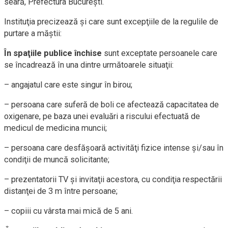
seară, Prefectura Bucureşti.
Instituţia precizează și care sunt excepţiile de la regulile de
purtare a măştii:
În spaţiile publice închise
sunt exceptate persoanele care
se încadrează în una dintre următoarele situaţii:
– angajatul care este singur în birou;
– persoana care suferă de boli ce afectează capacitatea de
oxigenare, pe baza unei evaluări a riscului efectuată de
medicul de medicina muncii;
– persoana care desfăşoară activităţi fizice intense şi/sau în
condiţii de muncă solicitante;
– prezentatorii TV şi invitaţii acestora, cu condiţia respectării
distanţei de 3 m între persoane;
– copiii cu vârsta mai mică de 5 ani.