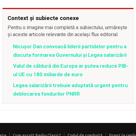
Context și subiecte conexe
Pentru o imagine mai completă a subiectului, urmărește
și aceste articole relevante din același flux editorial.
Nicușor Dan convoacă liderii partidelor pentru a
discuta formarea Guvernului și Legea salarizării
Valul de căldură din Europa ar putea reduce PIB-
ul UE cu 180 miliarde de euro
Legea salarizării trebuie adoptată urgent pentru
deblocarea fondurilor PNRR
tate
Cum ascult Radio Clasic?
Codul de conduită
Drept la repli