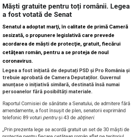
Măști gratuite pentru toți românii. Legea
a fost votată de Senat
Senatul a adoptat marţi, în calitate de primă Cameră
sesizată, o propunere legislativă care prevede
acordarea de măşti de protecţie, gratuit, fiecărui
cetăţean român, pentru a se proteja de noul
coronavirus.
Legea a fost inițiată de deputați PSD și Pro România și
trebuie aprobată de Camera Deputaților. Guvernul
anunțase o inițiativă similară, destinată însă numai
persoanelor fără posibiltăți materiale.
Raportul Comisiei de sănătate a Senatului, de admitere fără
amendamente, a fost însuşit de plen, senatorii exprimând
telefonic 89 voturi
pentru
şi 43 de
abţineri
.
„Prin prezenta lege se acordă gratuit un set de 30 măşti de
protecţie pentru fiecare cetăţean român aflat pe teritoriul