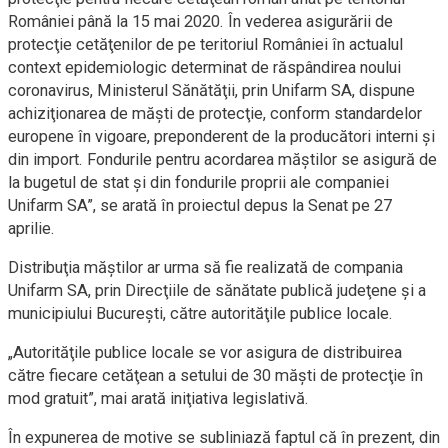
României până la 15 mai 2020. În vederea asigurării de
protecţie cetăţenilor de pe teritoriul României în actualul
context epidemiologic determinat de răspândirea noului
coronavirus, Ministerul Sănătăţii, prin Unifarm SA, dispune
achiziţionarea de măşti de protecţie, conform standardelor
europene în vigoare, preponderent de la producători interni şi
din import. Fondurile pentru acordarea măştilor se asigură de
la bugetul de stat şi din fondurile proprii ale companiei
Unifarm SA”, se arată în proiectul depus la Senat pe 27
aprilie.
Distribuţia măştilor ar urma să fie realizată de compania
Unifarm SA, prin Direcţiile de sănătate publică judeţene şi a
municipiului Bucureşti, către autorităţile publice locale.
„Autorităţile publice locale se vor asigura de distribuirea
către fiecare cetăţean a setului de 30 măşti de protecţie în
mod gratuit”, mai arată iniţiativa legislativă.
În expunerea de motive se subliniază faptul că în prezent, din