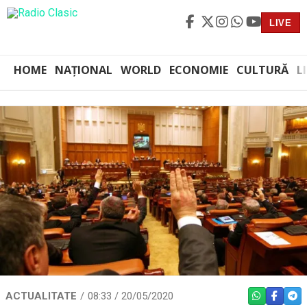
LIVE
HOME
NAȚIONAL
WORLD
ECONOMIE
CULTURĂ
L
ACTUALITATE
08:33 / 20/05/2020
WHATSAPP
FACEBO
TEL