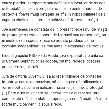
cauza pierderii temporare sau definitive a locurilor de muncă
şi totodată din cauza preţurilor oscilante pentru măştile de
protecţie, foarte mulţi cetăţeni se află în imposibilitatea de a
suporta cheltuielile aferente achiziţionării acestor măşti.
„De asemenea, se constată că în prezent necesarul de măşti
de protecţie nu este acoperit de farmacii sau comercianţi, iar
în unele cazuri specula face ca aceste produse să fie
complet inaccesibile”, se mai arată în expunerea de motive.
Liderul grupului PSD, Radu Preda, şi-a exprimat speranţa ca
şi Camera Deputaţilor să adopte, cât mai repede, această
propunere legislativă.
„Era de datoria Guvernului să acorde mijloace de protecţie
împotriva noului coronavirus, să se asigure că milioanele de
români pot să pună în aplicare măsurile (n.r. – de protecţie)
(…) Este o iniţiativă care se înscrie într-un curent mai larg
care există şi în alte state europene şi cred că poate să ajute
foarte mulţi oameni”, a spus Preda.