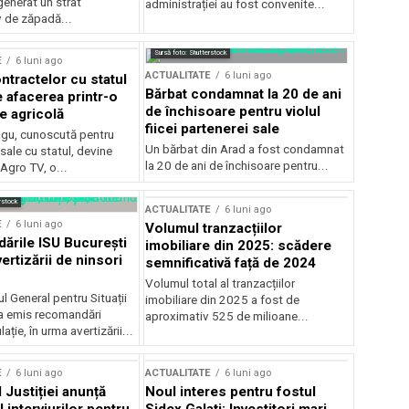
generat un strat
administrației au fost convenite...
v de zăpadă...
Sursă foto: Shutterstock
E
6 luni ago
ACTUALITATE
6 luni ago
ntractelor cu statul
Bărbat condamnat la 20 de ani
e afacerea printr-o
de închisoare pentru violul
e agricolă
fiicei partenerei sale
gu, cunoscută pentru
Un bărbat din Arad a fost condamnat
sale cu statul, devine
la 20 de ani de închisoare pentru...
 Agro TV, o...
rstock
ACTUALITATE
6 luni ago
E
6 luni ago
Volumul tranzacțiilor
rile ISU București
imobiliare din 2025: scădere
ertizării de ninsori
semnificativă față de 2024
Volumul total al tranzacțiilor
l General pentru Situații
imobiliare din 2025 a fost de
a emis recomandări
aproximativ 525 de milioane...
ție, în urma avertizării...
E
6 luni ago
ACTUALITATE
6 luni ago
 Justiției anunță
Noul interes pentru fostul