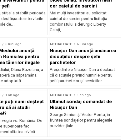
 interviurilor pentru
Sidex Galați: Investitori mari
-șefi
cer caietul de sarcini
stiției a stabilit perioada
Mai mulți investitori au solicitat
i desfășurate interviurile
caietul de sarcini pentru licitația
ile de...
combinatului siderurgic Liberty
Galați,...
E
6 luni ago
ACTUALITATE
6 luni ago
 Mediului anunță
Nicușor Dan anunță amânarea
n Romsilva pentru
discuțiilor despre șefii
 tăierilor ilegale
parchetelor
iului, Diana Buzoianu, a
Președintele Nicușor Dan a declarat
 speră ca săptămâna
că discuțiile privind numirile pentru
fie adoptată...
șefii parchetelor și serviciilor...
E
1 an ago
ACTUALITATE
1 an ago
te poți numi deștept
Ultimul sondaj comandat de
u că ai studii
Nicușor Dan
e!?
George Simion și Victor Ponta, în
fruntea sondajelor pentru alegerile
rvegia vs. România: De
prezidențiale ...
le superioare fac
 mentalitatea civică...