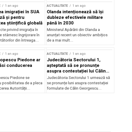
E
1 an ago
ACTUALITATE
1 an ago
a imigrației în SUA
Olanda intenționează să își
ză și pentru
dubleze efectivele militare
a științifică globală
până în 2030
cte privind imigrația în
Ministerul Apărării din Olanda a
e stârnesc îngrijorare în
anunțat recent un obiectiv ambițios
tătorilor din întreaga...
de a mai mult...
E
1 an ago
ACTUALITATE
1 an ago
Popescu Piedone ar
Judecătoria Sectorului 1,
ăsi conducerea
așteptată să se pronunțe
asupra contestației lui Călin
Georgescu privind controlul
pescu Piedone se
Judecătoria Sectorului 1 urmează să
judiciar
 posibilitatea de a pleca
se pronunțe luni asupra contestației
erea Autorității...
formulate de Călin Georgescu...