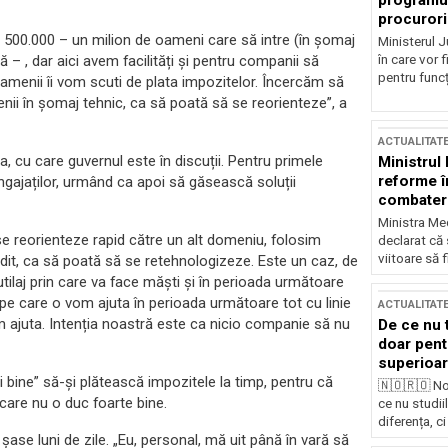
programul
procurori
u 500.000 – un milion de oameni care să intre (în șomaj
Ministerul Ju
în care vor f
 – , dar aici avem facilități și pentru companii să
pentru funcți
amenii îi vom scuti de plata impozitelor. Încercăm să
ii în șomaj tehnic, ca să poată să se reorienteze”, a
ACTUALITAT
va, cu care guvernul este în discuții. Pentru primele
Ministrul
reforme î
gajaților, urmând ca apoi să găsească soluții
combaterea
Ministra Med
se reorienteze rapid către un alt domeniu, folosim
declarat că
viitoare să 
 credit, ca să poată să se retehnologizeze. Este un caz, de
tilaj prin care va face măști și în perioada următoare
e care o vom ajuta în perioada următoare tot cu linie
ACTUALITAT
m ajuta. Intenția noastră este ca nicio companie să nu
De ce nu 
doar pentr
superioar
i bine” să-și plătească impozitele la timp, pentru că
🇳🇴🇷🇴 No
 care nu o duc foarte bine.
ce nu studii
diferența, ci
șase luni de zile. „Eu, personal, mă uit până în vară să