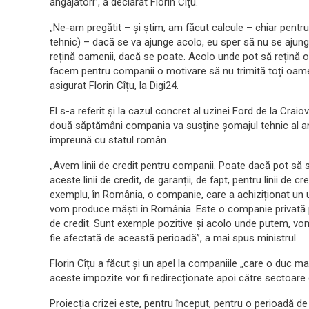
angajatori”, a declarat Florin Cîțu.
„Ne-am pregătit – și știm, am făcut calcule – chiar pentr
tehnic) – dacă se va ajunge acolo, eu sper să nu se ajungă
rețină oamenii, dacă se poate. Acolo unde pot să rețină o
facem pentru companii o motivare să nu trimită toți oamen
asigurat Florin Cîțu, la Digi24.
El s-a referit și la cazul concret al uzinei Ford de la Craio
două săptămâni compania va susține șomajul tehnic al an
împreună cu statul român.
„Avem linii de credit pentru companii. Poate dacă pot să 
aceste linii de credit, de garanții, de fapt, pentru linii de
exemplu, în România, o companie, care a achiziționat un u
vom produce măști în România. Este o companie privată p
de credit. Sunt exemple pozitive și acolo unde putem, vo
fie afectată de această perioadă”, a mai spus ministrul.
Florin Cîțu a făcut și un apel la companiile „care o duc ma
aceste impozite vor fi redirecționate apoi către sectoare
Proiecția crizei este, pentru început, pentru o perioadă de 