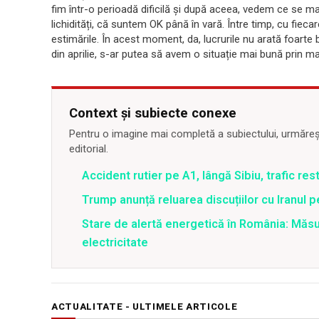
fim într-o perioadă dificilă și după aceea, vedem ce se ma
lichidități, că suntem OK până în vară. Între timp, cu fie
estimările. În acest moment, da, lucrurile nu arată foarte
din aprilie, s-ar putea să avem o situație mai bună prin mai,
Context și subiecte conexe
Pentru o imagine mai completă a subiectului, urmărește
editorial.
Accident rutier pe A1, lângă Sibiu, trafic re
Trump anunță reluarea discuțiilor cu Iranul 
Stare de alertă energetică în România: Măs
electricitate
ACTUALITATE - ULTIMELE ARTICOLE