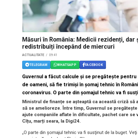
Măsuri în România: Medicii rezidenți, dar și
redistribuiți începând de miercuri
ACTUALITATE
09:41
TELEGRAM
WHATSAPP
FACEBOOK
Guvernul a făcut calcule și se pregătește pentru 
de oameni, să fie trimiși în șomaj tehnic în Româ
coronavirus. O parte din șomajul tehnic va fi susț
Ministrul de finanțe se așteaptă ca această criză să aibă
să se amelioreze. Între timp, Guvernul se pregătește
ajute companiile aflate în dificultate, pachet care se v
Cîțu, marți seara, la Digi24.
„O parte din şomajul tehnic va fi susţinut de la buget. Veţi