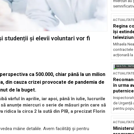
miercuri au 
semnificati
ACTUALITAT
Regina co
își extind
televiziun
 studenții și elevii voluntari vor fi
Mihaela Nea
contractele 
acționară la
Sursă foto: Shutte
ACTUALITAT
perspectiva ca 500.000, chiar până la un milion
Recomandă
nia, din cauza crizei provocate de pandemia de
în urma av
inut de la buget.
puternice
Inspectoratu
 vârful în aprilie, iar apoi, până în iulie, lucrurile
de Urgență 
 să anunțe miercuri o serie de măsuri prin care să
pentru popula
a ridica la circa 2 la sută din PIB, a precizat Florin
ACTUALITAT
Ministerul
 vedea mâine detaliile. Avem facilităţi şi pentru