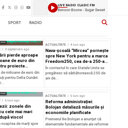
LIVE RADIO CLASIC FM
Benson Boone - Sugar Sweet
SPORT
RADIO
rstock
ACTUALITATE
4 luni ago
E
3 săptămâni ago
Nava-școală “Mircea” pornește
ării pierde aproape
spre New York pentru a marca
ioane de euro din
Freedom250, cea de-a 250-a
tru proiecte
aniversare a Statelor Unite
În contextul în care Statele Unite se
de milioane de euro din
pregătesc să sărbătorească 250 de
ți pentru Delta Dunării
ani de...
...
rstock
ACTUALITATE
6 luni ago
E
6 luni ago
Reforma administrației:
ezii: zonele din
Bolojan detaliază măsurile și
u cele mai mari
economiile planificate
după viscol
Premierul Ilie Bolojan a anunțat că
n noaptea de marți spre
elementele fundamentale ale reformei