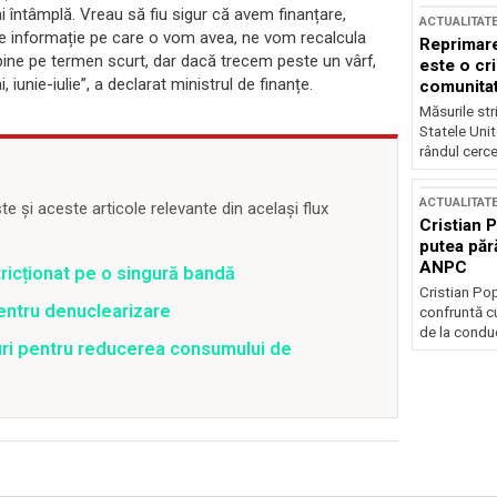
i întâmplă. Vreau să fiu sigur că avem finanțare,
ACTUALITAT
care informație pe care o vom avea, ne vom recalcula
Reprimare
 bine pe termen scurt, dar dacă trecem peste un vârf,
este o cri
 iunie-iulie”, a declarat ministrul de finanțe.
comunitate
Măsurile stri
Statele Unit
rândul cerce
ACTUALITAT
 și aceste articole relevante din același flux
Cristian 
putea păr
ANPC
stricționat pe o singură bandă
Cristian Po
pentru denuclearizare
confruntă cu
de la conduc
uri pentru reducerea consumului de