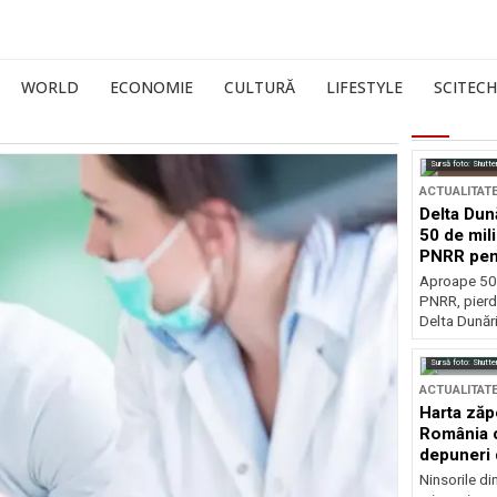
WORLD
ECONOMIE
CULTURĂ
LIFESTYLE
SCITECH
Sursă foto: Shutte
ACTUALITAT
Delta Dun
50 de mil
PNRR pen
esențiale
Aproape 50 
PNRR, pierdu
Delta Dunării
Sursă foto: Shutte
ACTUALITAT
Harta zăp
România c
depuneri 
Ninsorile di