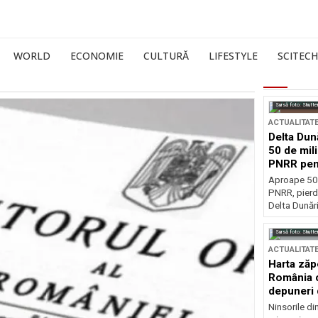
WORLD
ECONOMIE
CULTURĂ
LIFESTYLE
SCITECH
Sursă foto: Shutte
ACTUALITAT
Delta Dun
50 de mil
PNRR pen
esențiale
Aproape 50 
PNRR, pierdu
Delta Dunării
Sursă foto: Shutte
ACTUALITAT
Harta zăp
România c
depuneri 
Ninsorile di