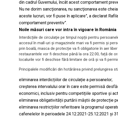
din cadrul Guvernului, încât acest comportament preven
Nu ne dorim sancţionarea, nu sancţionarea este cheia
aceste lucruri, vor fi puse în aplicare”, a declarat Rafil
comportament preventiv”.
Noile măsuri care vor intra în vigoare în România
Interdicțiile de circulaţie pe timpul nopții pentru persoan
accesul în mall-uri şi magazinele mari va fi permis şi per
prin boală, masca de protecție va fi obligatorie în aer libe
restaurantele vor fi deschise până la ora 22.00, față de o
localurile vor fi deschise fără limitare de oră și va fi permi
Principalele modificări din hotărârea privind prelungirea st
eliminarea interdicțiilor de circulație a persoanelor;
creșterea intervalului orar în care este permisă desfășu
economici, inclusiv pentru competițiile sportive și activ
eliminarea obligativității purtării măștii de protecție
eliminarea restricțiilor referitoare la programul operat
cafenelelor în perioadele 24.12.2021-25.12.2021 și 3