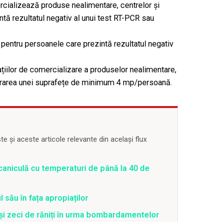
rcializează produse nealimentare, centrelor și
ntă rezultatul negativ al unui test RT-PCR sau
și pentru persoanele care prezintă rezultatul negativ
ațiilor de comercializare a produselor nealimentare,
urarea unei suprafețe de minimum 4 mp/persoană.
 și aceste articole relevante din același flux
caniculă cu temperaturi de până la 40 de
 său în fața apropiaților
 și zeci de răniți în urma bombardamentelor