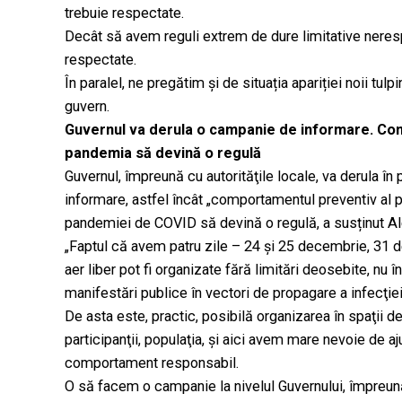
trebuie respectate.
Decât să avem reguli extrem de dure limitative neresp
respectate.
În paralel, ne pregătim și de situația apariției noii tulp
guvern.
Guvernul va derula o campanie de informare. Com
pandemia să devină o regulă
Guvernul, împreună cu autorităţile locale, va derula î
informare, astfel încât „comportamentul preventiv al po
pandemiei de COVID să devină o regulă, a susținut Al
„Faptul că avem patru zile – 24 şi 25 decembrie, 31 de
aer liber pot fi organizate fără limitări deosebite, 
manifestări publice în vectori de propagare a infecţiei
De asta este, practic, posibilă organizarea în spaţii d
participanţii, populaţia, şi aici avem mare nevoie d
comportament responsabil.
O să facem o campanie la nivelul Guvernului, împreună c