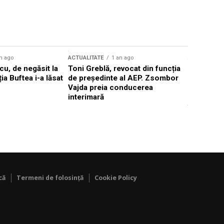
n ago
ACTUALITATE
1 an ago
ACTUALITATE
u, de negăsit la
Toni Greblă, revocat din funcția
Ilie Boloj
ția Buftea i-a lăsat
de președinte al AEP. Zsombor
alegerilor
Vajda preia conducerea
constituți
interimară
concentră
viitoarelo
că
Termeni de folosință
Cookie Policy