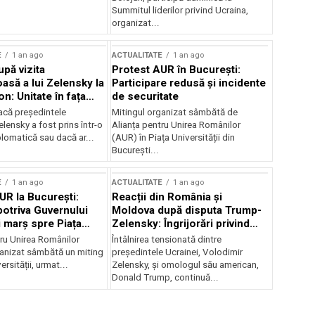
Summitul liderilor privind Ucraina,
organizat...
E
1 an ago
ACTUALITATE
1 an ago
upă vizita
Protest AUR în București:
asă a lui Zelensky la
Participare redusă și incidente
n: Unitate în fața
de securitate
inii
acă președintele
Mitingul organizat sâmbătă de
lensky a fost prins într-o
Alianța pentru Unirea Românilor
lomatică sau dacă ar...
(AUR) în Piața Universității din
București...
E
1 an ago
ACTUALITATE
1 an ago
UR la București:
Reacții din România și
potriva Guvernului
Moldova după disputa Trump-
i marș spre Piața
Zelensky: Îngrijorări privind
securitatea regională
tru Unirea Românilor
Întâlnirea tensionată dintre
anizat sâmbătă un miting
președintele Ucrainei, Volodimir
ersității, urmat...
Zelensky, și omologul său american,
Donald Trump, continuă...