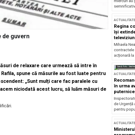
miercuri au 
semnificati
ACTUALITAT
Regina co
își extind
e de guvern
televiziun
Mihaela Nea
contractele 
acționară la
ăsuri de relaxare care urmează să intre în
Sursă foto: Shutte
 Rafila, spune că măsurile au fost luate pentru
ACTUALITAT
Recomandă
scendent: „Sunt mulți care fac paralele cu
în urma av
 facem niciodată acest lucru, să luăm măsuri de
puternice
Inspectoratu
de Urgență 
ficări.
pentru popula
ACTUALITAT
Ministerul