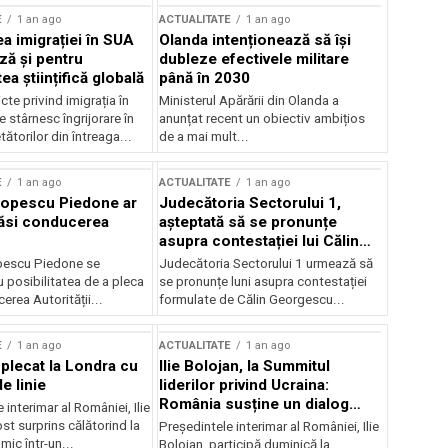
E
1 an ago
ACTUALITATE
1 an ago
a imigrației în SUA
Olanda intenționează să își
ză și pentru
dubleze efectivele militare
a științifică globală
până în 2030
cte privind imigrația în
Ministerul Apărării din Olanda a
e stârnesc îngrijorare în
anunțat recent un obiectiv ambițios
tătorilor din întreaga...
de a mai mult...
E
1 an ago
ACTUALITATE
1 an ago
Popescu Piedone ar
Judecătoria Sectorului 1,
ăsi conducerea
așteptată să se pronunțe
asupra contestației lui Călin
Georgescu privind controlul
pescu Piedone se
Judecătoria Sectorului 1 urmează să
judiciar
 posibilitatea de a pleca
se pronunțe luni asupra contestației
erea Autorității...
formulate de Călin Georgescu...
E
1 an ago
ACTUALITATE
1 an ago
 plecat la Londra cu
Ilie Bolojan, la Summitul
e linie
liderilor privind Ucraina:
România susține un dialog
 interimar al României, Ilie
transatlantic pentru securitate
ost surprins călătorind la
Președintele interimar al României, Ilie
și stabilitate
ic într-un...
Bolojan, participă duminică la