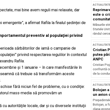
ACTUALITAT
Reprimare
ectate, mai bine avem reguli mai relaxate, dar
este o cri
comunitate
ini emergente”, a afirmat Rafila la finalul ședinței de
Măsurile stri
Statele Unit
rândul cerce
portamentul preventiv al populaţiei privind
ACTUALITAT
n perioada sărbătorilor de iarnă o campanie de
Cristian 
putea păr
pulaţiei” privind respectarea regulilor în contextul
ANPC
exandru Rafila.
Cristian Po
cembrie şi 1 ianuarie – în care manifestările în
confruntă cu
nu înseamnă că trebuie să transformăm aceste
de la conduc
.
ACTUALITAT
eschise fără niciun fel de probleme, cu o condiţie:
Bolojan a
e ajutorul mass-media să promovăm un
un avion d
Președintele
Bolojan, a f
u autorităţile locale, dar şi cu diversele instituţii
clasa econom