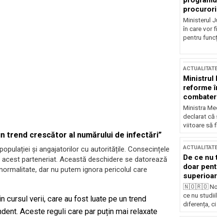
programul
procurori
Ministerul Ju
în care vor f
pentru funcți
ACTUALITAT
Ministrul
reforme î
combaterea
Ministra Med
declarat că
viitoare să 
n trend crescător al numărului de infectări”
ACTUALITAT
opulației și angajatorilor cu autoritățile. Consecințele
De ce nu 
ă acest parteneriat. Această deschidere se datorează
doar pentr
normalitate, dar nu putem ignora pericolul care
superioar
🇳🇴🇷🇴 No
ce nu studii
 cursul verii, care au fost luate pe un trend
diferența, ci
nt. Aceste reguli care par puțin mai relaxate