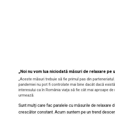
„Noi nu vom lua niciodată măsuri de relaxare pe u
„Aceste măsuri trebuie să fie primul pas din parteneriatul p
pandemiei nu pot fi controlate mai bine dacât dacă exist
interesului ca în România viața să fie cât mai aproape de 
urmează.
Sunt mulți care fac paralele cu măsurile de relaxare din
crescător constant. Acum suntem pe un trend descende