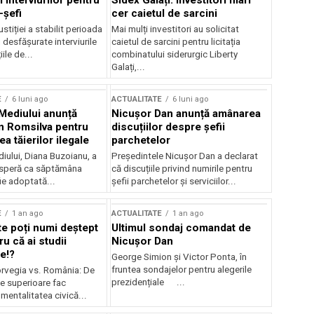
 interviurilor pentru
Sidex Galați: Investitori mari
-șefi
cer caietul de sarcini
stiției a stabilit perioada
Mai mulți investitori au solicitat
i desfășurate interviurile
caietul de sarcini pentru licitația
ile de...
combinatului siderurgic Liberty
Galați,...
E
6 luni ago
ACTUALITATE
6 luni ago
 Mediului anunță
Nicușor Dan anunță amânarea
n Romsilva pentru
discuțiilor despre șefii
 tăierilor ilegale
parchetelor
iului, Diana Buzoianu, a
Președintele Nicușor Dan a declarat
 speră ca săptămâna
că discuțiile privind numirile pentru
fie adoptată...
șefii parchetelor și serviciilor...
E
1 an ago
ACTUALITATE
1 an ago
te poți numi deștept
Ultimul sondaj comandat de
u că ai studii
Nicușor Dan
e!?
George Simion și Victor Ponta, în
fruntea sondajelor pentru alegerile
rvegia vs. România: De
prezidențiale ...
le superioare fac
 mentalitatea civică...