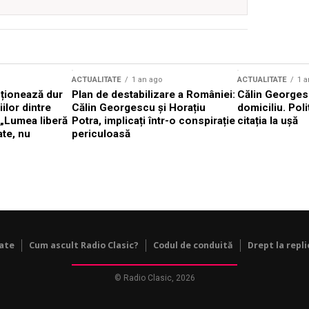
ACTUALITATE
1 an ago
ACTUALITATE
1 a
cționează dur
Plan de destabilizare a României:
Călin Georgesc
ilor dintre
Călin Georgescu și Horațiu
domiciliu. Poli
 „Lumea liberă
Potra, implicați într-o conspirație
citația la ușă
ate, nu
periculoasă
tate
Cum ascult Radio Clasic?
Codul de conduită
Drept la repli
© Radio Clasic, 2026