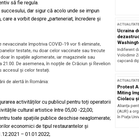
tiv să fie regula.
 succesului, dar sigur că acolo unde se impun
a, care a vorbit despre „parteneriat, încredere şi
ACTUALITAT
Ucraina d
dezastruo
Washingto
ele nevaccinate împotriva COVID-19 vor fi eliminate,
incertitud
Indiferent d
soanelor testate, nu doar celor vaccinate sau trecute
Volodimir Ze
r doar în spațiile aglomerate, iar magazinele sau
capcană dip
ra 21.00. De asemenea, în nopțile de Crăciun și Revelion
s accesul și celor testați.
ACTUALITAT
ării de alertă în România:
Protest A
Miting îm
Ciolacu ș
rarea activităților cu publicul pentru toți operatorii
Victoriei
Alianța pen
itățile cultural artistice între 05,00 -22,00;
(AUR) a org
în Piața Univ
 pentru toate spațiile publice deschise neaglomerate;
orilor economici de tipul restaurantelor și
1.12.2021 – 01.01.2022;