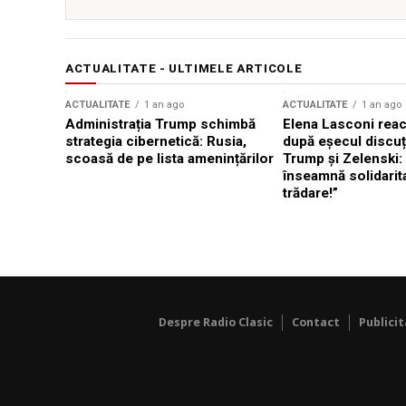
ACTUALITATE - ULTIMELE ARTICOLE
ACTUALITATE
1 an ago
ACTUALITATE
1 an ago
Administrația Trump schimbă
Elena Lasconi rea
strategia cibernetică: Rusia,
după eșecul discuți
scoasă de pe lista amenințărilor
Trump și Zelenski:
înseamnă solidarit
trădare!”
Despre Radio Clasic
Contact
Publici