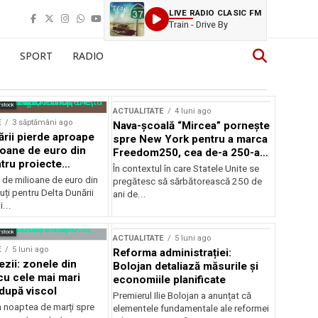
LIVE RADIO CLASIC FM
Train - Drive By
SPORT
RADIO
rstock
ACTUALITATE
4 luni ago
E
3 săptămâni ago
Nava-școală “Mircea” pornește
ării pierde aproape
spre New York pentru a marca
ioane de euro din
Freedom250, cea de-a 250-a
tru proiecte
aniversare a Statelor Unite
În contextul în care Statele Unite se
de milioane de euro din
pregătesc să sărbătorească 250 de
ți pentru Delta Dunării
ani de...
...
rstock
ACTUALITATE
5 luni ago
E
5 luni ago
Reforma administrației:
ezii: zonele din
Bolojan detaliază măsurile și
u cele mai mari
economiile planificate
după viscol
Premierul Ilie Bolojan a anunțat că
n noaptea de marți spre
elementele fundamentale ale reformei