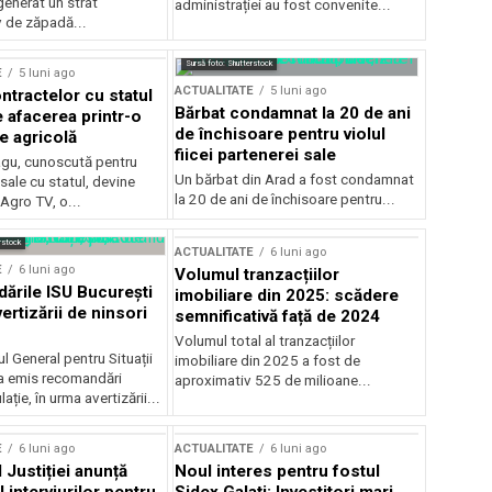
generat un strat
administrației au fost convenite...
v de zăpadă...
Sursă foto: Shutterstock
E
5 luni ago
ACTUALITATE
5 luni ago
ntractelor cu statul
Bărbat condamnat la 20 de ani
e afacerea printr-o
de închisoare pentru violul
e agricolă
fiicei partenerei sale
gu, cunoscută pentru
Un bărbat din Arad a fost condamnat
sale cu statul, devine
la 20 de ani de închisoare pentru...
 Agro TV, o...
rstock
ACTUALITATE
6 luni ago
E
6 luni ago
Volumul tranzacțiilor
rile ISU București
imobiliare din 2025: scădere
ertizării de ninsori
semnificativă față de 2024
Volumul total al tranzacțiilor
l General pentru Situații
imobiliare din 2025 a fost de
a emis recomandări
aproximativ 525 de milioane...
ție, în urma avertizării...
E
6 luni ago
ACTUALITATE
6 luni ago
 Justiției anunță
Noul interes pentru fostul