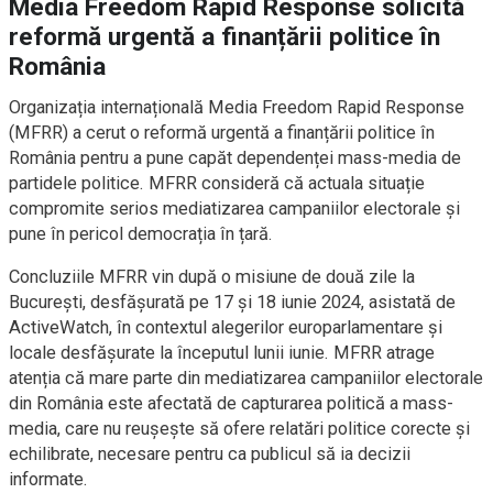
Media Freedom Rapid Response solicită
reformă urgentă a finanțării politice în
România
Organizația internațională Media Freedom Rapid Response
(MFRR) a cerut o reformă urgentă a finanțării politice în
România pentru a pune capăt dependenței mass-media de
partidele politice. MFRR consideră că actuala situație
compromite serios mediatizarea campaniilor electorale și
pune în pericol democrația în țară.
Concluziile MFRR vin după o misiune de două zile la
București, desfășurată pe 17 și 18 iunie 2024, asistată de
ActiveWatch, în contextul alegerilor europarlamentare și
locale desfășurate la începutul lunii iunie. MFRR atrage
atenția că mare parte din mediatizarea campaniilor electorale
din România este afectată de capturarea politică a mass-
media, care nu reușește să ofere relatări politice corecte și
echilibrate, necesare pentru ca publicul să ia decizii
informate.