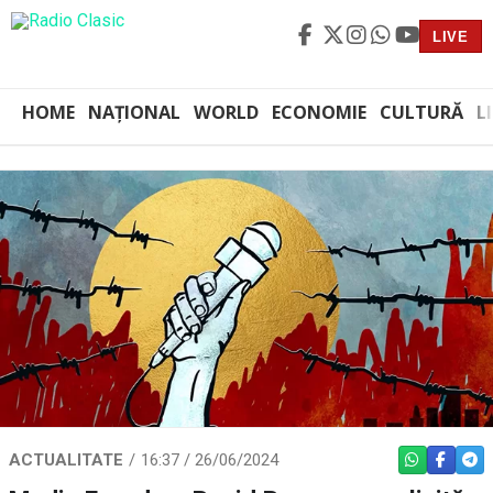
LIVE
HOME
NAȚIONAL
WORLD
ECONOMIE
CULTURĂ
L
ACTUALITATE
16:37 / 26/06/2024
WHATSAPP
FACEBO
TEL