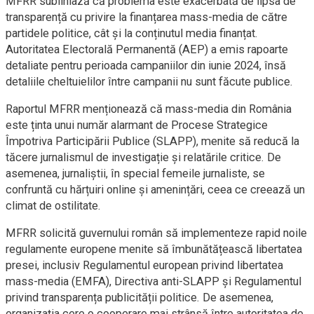
MFRR subliniază că problema este exacerbată de lipsa de
transparență cu privire la finanțarea mass-media de către
partidele politice, cât și la conținutul media finanțat.
Autoritatea Electorală Permanentă (AEP) a emis rapoarte
detaliate pentru perioada campaniilor din iunie 2024, însă
detaliile cheltuielilor între campanii nu sunt făcute publice.
Raportul MFRR menționează că mass-media din România
este ținta unui număr alarmant de Procese Strategice
Împotriva Participării Publice (SLAPP), menite să reducă la
tăcere jurnalismul de investigație și relatările critice. De
asemenea, jurnaliștii, în special femeile jurnaliste, se
confruntă cu hărțuiri online și amenințări, ceea ce creează un
climat de ostilitate.
MFRR solicită guvernului român să implementeze rapid noile
regulamente europene menite să îmbunătățească libertatea
presei, inclusiv Regulamentul european privind libertatea
mass-media (EMFA), Directiva anti-SLAPP și Regulamentul
privind transparența publicității politice. De asemenea,
organizația cere o cooperare mai strânsă între autoritatea de