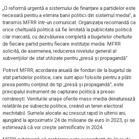
„O reformă urgentă a sistemului de finanțare a partidelor este
necesară pentru a elimina banii politici din sistemul media”, a
transmis MFRR într-un comunicat. Organizația recomandă ca
orice cheltuială politică să fie limitată la publicitate politică
clar marcată, cu dezvăluirea completă a bugetelor cheltuite
de fiecare partid pentru fiecare instituție media. MFRR
solicită, de asemenea, reducerea nivelului general al
subvențiilor de stat utilizate pentru „presă și propagandă”.
Potrivit MFRR, acordarea anuală de fonduri de la bugetul de
stat partidelor politice, care sunt apoi folosite pentru a plăti
presa pentru conținut de tip „presă și propagandă”, este
principalul instrument de capturare politică a presei
românești. Veniturile uriașe oferite mass-media denaturează
relatările pe subiecte politice, creând un teren electoral
inechitabil. Sumele alocate au crescut rapid în ultimii ani,
ajungând la aproximativ 24 de milioane de euro în 2023, și se
estimează că vor crește semnificativ în 2024.