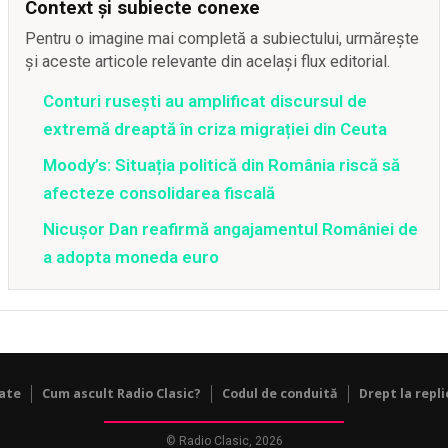
Context și subiecte conexe
Pentru o imagine mai completă a subiectului, urmărește
și aceste articole relevante din același flux editorial.
Conturi rusești au amplificat discursul de
extremă dreaptă în criza migrației din Ceuta
Moody’s: Situația politică din România riscă să
afecteze consolidarea fiscală
Nicușor Dan reafirmă angajamentul României de
a adopta moneda euro
tate
Cum ascult Radio Clasic?
Codul de conduită
Drept la repli
© Radio Clasic, 2026