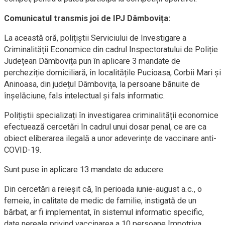
Comunicatul transmis joi de IPJ Dâmbovița:
La această oră, polițiștii Serviciului de Investigare a
Criminalității Economice din cadrul Inspectoratului de Poliție
Județean Dâmbovița pun în aplicare 3 mandate de
percheziție domiciliară, în localitățile Pucioasa, Corbii Mari și
Aninoasa, din județul Dâmbovița, la persoane bănuite de
înșelăciune, fals intelectual și fals informatic.
Polițiștii specializați în investigarea criminalității economice
efectuează cercetări în cadrul unui dosar penal, ce are ca
obiect eliberarea ilegală a unor adeverințe de vaccinare anti-
COVID-19.
Sunt puse în aplicare 13 mandate de aducere.
Din cercetări a reieșit că, în perioada iunie-august a.c., o
femeie, în calitate de medic de familie, instigată de un
bărbat, ar fi implementat, în sistemul informatic specific,
date nereale privind vaccinarea a 10 persoane împotriva