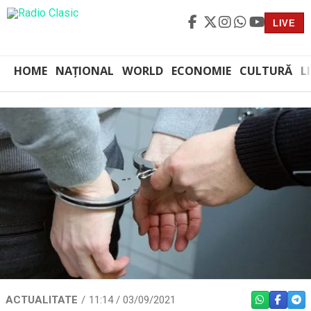
LIVE
HOME
NAȚIONAL
WORLD
ECONOMIE
CULTURĂ
L
ACTUALITATE
11:14 / 03/09/2021
WHATSAPP
FACEBO
TEL