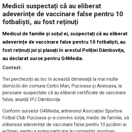
Medicii suspectați că au eliberat
adeverințe de vaccinare false pentru 10
fotbaliști, au fost reținuți
Medicul de familie și soțul ei, suspectați că au eliberat
adeverințe de vaccinare false pentru 10 fotbaliști, au
fost reținuți joi și plasați în arestul Poliției Dâmbovița,
au declarat surse pentru G4Media.
Context:
Trei percheziții au loc în această dimineață la mai multe
domicilii din comuna Corbii Mari, Pucioasa și Aninoasa, la
persoane suspectate că au eliberat certificate de vaccinare
false, anunță IPJ Dâmbovița.
Conform surselor G4Media, antrenorul Asociației Sportive
Fotbal Club Pucioasa și-a convins soția, medic de familie, să
elibereze adeverințe de vaccinare false pentru 10 jucători ai
echipei, pentru a putea participa la competiții sportivei.