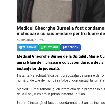
Medicul Gheorghe Burnei a fost condamnat 
închisoare cu suspendare pentru luare de
ACTUALITATE
14:46
TELEGRAM
WHATSAPP
FACEBOOK
Medicul Gheorghe Burnei de la Spitalul „Marie Cur
ani și 6 luni de închisoare cu suspendare, a decis
instanțelor de judecată.
Instanța l-a achitat, însă pentru acuzația de primire de f
numărul de zile de muncă în folosul comunității la jumătate
Medicul Burnei rămâne și cu interdicția de a profesa în si
de la 5 ani, cum era în primă instanță, la 2 ani.
În primă instanță, el fusese condamnat la 3 ani de închi