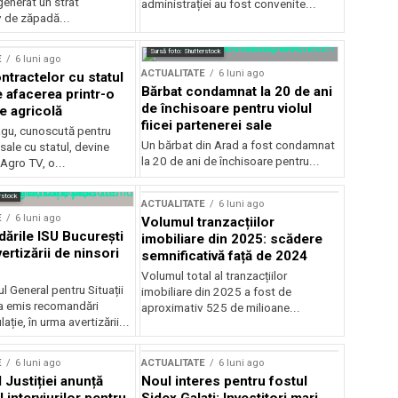
generat un strat
administrației au fost convenite...
v de zăpadă...
Sursă foto: Shutterstock
E
6 luni ago
ACTUALITATE
6 luni ago
ntractelor cu statul
Bărbat condamnat la 20 de ani
e afacerea printr-o
de închisoare pentru violul
e agricolă
fiicei partenerei sale
gu, cunoscută pentru
Un bărbat din Arad a fost condamnat
sale cu statul, devine
la 20 de ani de închisoare pentru...
 Agro TV, o...
rstock
ACTUALITATE
6 luni ago
E
6 luni ago
Volumul tranzacțiilor
rile ISU București
imobiliare din 2025: scădere
ertizării de ninsori
semnificativă față de 2024
Volumul total al tranzacțiilor
l General pentru Situații
imobiliare din 2025 a fost de
a emis recomandări
aproximativ 525 de milioane...
ție, în urma avertizării...
E
6 luni ago
ACTUALITATE
6 luni ago
 Justiției anunță
Noul interes pentru fostul