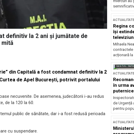
miercuri au 
semnificati
ACTUALITAT
Regina co
își extind
definitiv la 2 ani și jumătate de
televiziun
 mită
Mihaela Nea
contractele 
acționară la
Sursă foto: Shutte
ie” din Capitală a fost condamnat definitiv la 2
ACTUALITAT
Recomandă
 Curtea de Apel București, potrivit portalului
în urma av
puternice
oloase necuvenite. De asemenea, judecătorii i-au redus
Inspectoratu
, de la 120 la 60.
de Urgență 
pentru popula
stemul public de sănătate, dar i-a fost redusă perioada
ACTUALITAT
Ministerul
soare cu suspendare.