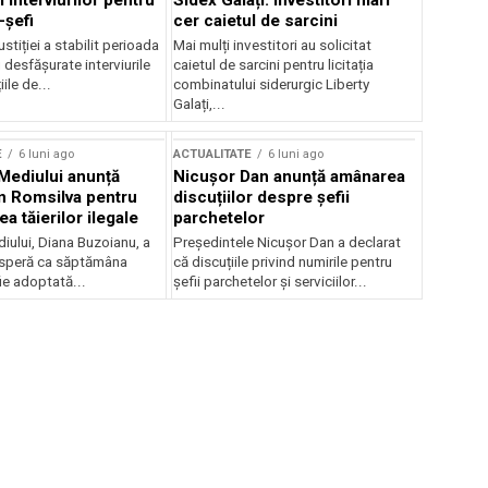
 interviurilor pentru
Sidex Galați: Investitori mari
-șefi
cer caietul de sarcini
stiției a stabilit perioada
Mai mulți investitori au solicitat
i desfășurate interviurile
caietul de sarcini pentru licitația
ile de...
combinatului siderurgic Liberty
Galați,...
E
6 luni ago
ACTUALITATE
6 luni ago
 Mediului anunță
Nicușor Dan anunță amânarea
n Romsilva pentru
discuțiilor despre șefii
 tăierilor ilegale
parchetelor
iului, Diana Buzoianu, a
Președintele Nicușor Dan a declarat
 speră ca săptămâna
că discuțiile privind numirile pentru
fie adoptată...
șefii parchetelor și serviciilor...