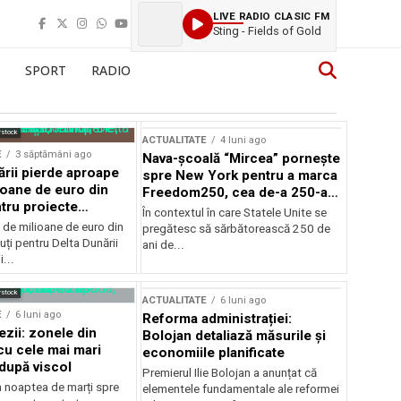
LIVE RADIO CLASIC FM
Sting - Fields of Gold
SPORT
RADIO
rstock
ACTUALITATE
4 luni ago
E
3 săptămâni ago
Nava-școală “Mircea” pornește
ării pierde aproape
spre New York pentru a marca
ioane de euro din
Freedom250, cea de-a 250-a
tru proiecte
aniversare a Statelor Unite
În contextul în care Statele Unite se
de milioane de euro din
pregătesc să sărbătorească 250 de
ți pentru Delta Dunării
ani de...
...
rstock
ACTUALITATE
6 luni ago
E
6 luni ago
Reforma administrației:
ezii: zonele din
Bolojan detaliază măsurile și
u cele mai mari
economiile planificate
după viscol
Premierul Ilie Bolojan a anunțat că
n noaptea de marți spre
elementele fundamentale ale reformei