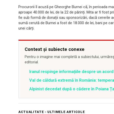
Procurorii îl acuză pe Gheorghe Burnei că, în perioada ma
aproape 40.000 de lei, de la 22 de părinți. Mita ar fi fost 
fie sub formă de donații sau sponsorizări, dacă cererile 
sumă cerută de Burnei a fost de 18.000 de lei, bani pe care
unei cărți.
Context și subiecte conexe
Pentru o imagine mai completă a subiectului, urmărește
editorial.
Iranul respinge informațiile despre un aco
Val de căldură extremă în România: temperat
Alpinist decedat după o cădere în Poiana Țapu
ACTUALITATE - ULTIMELE ARTICOLE