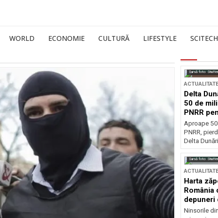
WORLD
ECONOMIE
CULTURĂ
LIFESTYLE
SCITECH
Sursă foto: Shutte
ACTUALITAT
Delta Dun
50 de mil
PNRR pen
esențiale
Aproape 50 
PNRR, pierdu
Delta Dunării
Sursă foto: Shutte
ACTUALITAT
Harta zăp
România c
depuneri 
Ninsorile di