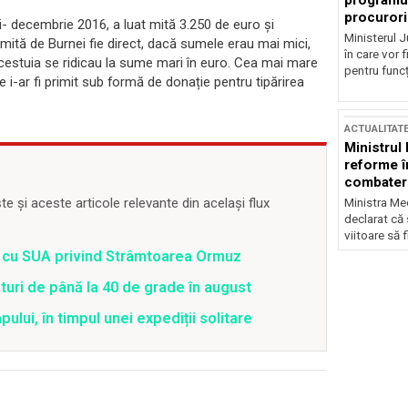
programul
procurori
i- decembrie 2016, a luat mită 3.250 de euro și
Ministerul Ju
primită de Burnei fie direct, dacă sumele erau mai mici,
în care vor f
acestuia se ridicau la sume mari în euro. Cea mai mare
pentru funcți
 i-ar fi primit sub formă de donație pentru tipărirea
ACTUALITAT
Ministrul
reforme î
combaterea
 și aceste articole relevante din același flux
Ministra Med
declarat că
viitoare să 
rd cu SUA privind Strâmtoarea Ormuz
uri de până la 40 de grade în august
lui, în timpul unei expediții solitare