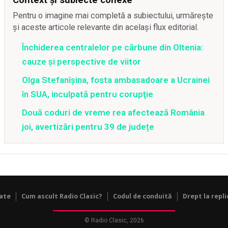
Pentru o imagine mai completă a subiectului, urmărește
și aceste articole relevante din același flux editorial.
Închiderea centralelor pe cărbune din Oltenia:
cauze și perspective de viitor
Olga Stefanîşina, fosta ambasadoare a Ucrainei
în SUA, inculpată pentru corupţie
Două coduri de vreme rea afectează România
joi, avertizări pentru 39 de județe
tate
Cum ascult Radio Clasic?
Codul de conduită
Drept la repli
© Radio Clasic, 2026