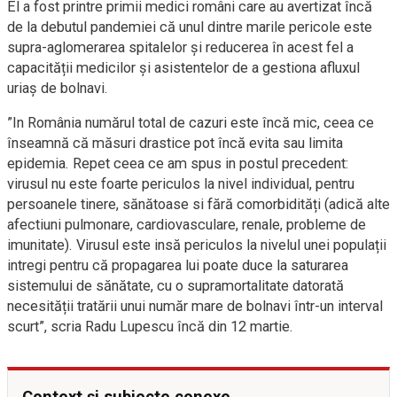
El a fost printre primii medici români care au avertizat încă
de la debutul pandemiei că unul dintre marile pericole este
supra-aglomerarea spitalelor și reducerea în acest fel a
capacității medicilor și asistentelor de a gestiona afluxul
uriaș de bolnavi.
”In România numărul total de cazuri este încă mic, ceea ce
înseamnă că măsuri drastice pot încă evita sau limita
epidemia. Repet ceea ce am spus in postul precedent:
virusul nu este foarte periculos la nivel individual, pentru
persoanele tinere, sănătoase si fără comorbidități (adică alte
afectiuni pulmonare, cardiovasculare, renale, probleme de
imunitate). Virusul este insă periculos la nivelul unei populații
intregi pentru că propagarea lui poate duce la saturarea
sistemului de sănătate, cu o supramortalitate datorată
necesității tratării unui număr mare de bolnavi într-un interval
scurt”, scria Radu Lupescu încă din 12 martie.
Context și subiecte conexe