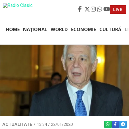
LIVE
HOME
NAȚIONAL
WORLD
ECONOMIE
CULTURĂ
L
ACTUALITATE
13:34 / 22/01/2020
WHATSAPP
FACEBO
TEL