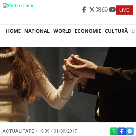
LIVE
HOME
NAȚIONAL
WORLD
ECONOMIE
CULTURĂ
L
ACTUALITATE
10:39 / 01/09/2017
WHATSAPP
FACEBO
TEL