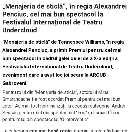
„Menajeria de sticlă”, în regia Alexandrei
Penciuc, cel mai bun spectacol la
Festivalul Internațional de Teatru
Undercloud
"Menajeria de sticlă" de Tennessee Williams, în regia
Alexandrei Penciuc, a primit Premiul pentru cel mai
bun spectacol în cadrul galei celei de a X-a ediții a
Festivalului Internațional de Teatru Undercloud,
eveniment care a avut loc joi seara la ARCUB
Gabroveni.
Pentru rolul din "Menajeria de sticlă", actorului Mihai
Smarandache i-a fost acordat Premiul pentru cel mai bun
actor. Au mai fost nominalizați, la aceeași categorie, Andrei
Seușan pentru rolul din spectacolul "Frig" și Lucian Iftime
pentru rolul din spectacolul "O intervenție".
La categoria
cea mai bună regie
, premiul a fost câștigat de