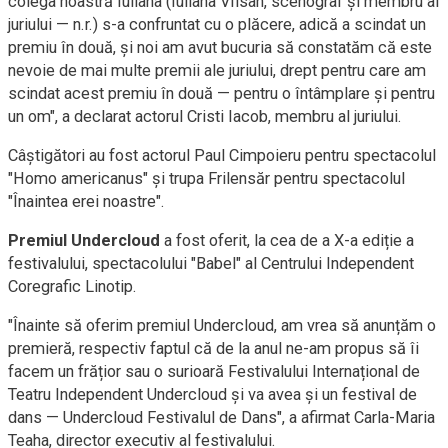
colega noastră Iuliana (Iuliana Vîlsan, scenograf și membru al
juriului — n.r.) s-a confruntat cu o plăcere, adică a scindat un
premiu în două, și noi am avut bucuria să constatăm că este
nevoie de mai multe premii ale juriului, drept pentru care am
scindat acest premiu în două — pentru o întâmplare și pentru
un om", a declarat actorul Cristi Iacob, membru al juriului.
Câștigători au fost actorul Paul Cimpoieru pentru spectacolul
"Homo americanus" și trupa Frilensăr pentru spectacolul
"Înaintea erei noastre".
Premiul Undercloud
a fost oferit, la cea de a X-a ediție a
festivalului, spectacolului "Babel" al Centrului Independent
Coregrafic Linotip.
"Înainte să oferim premiul Undercloud, am vrea să anunțăm o
premieră, respectiv faptul că de la anul ne-am propus să îi
facem un frățior sau o surioară Festivalului Internațional de
Teatru Independent Undercloud și va avea și un festival de
dans — Undercloud Festivalul de Dans", a afirmat Carla-Maria
Teaha, director executiv al festivalului.