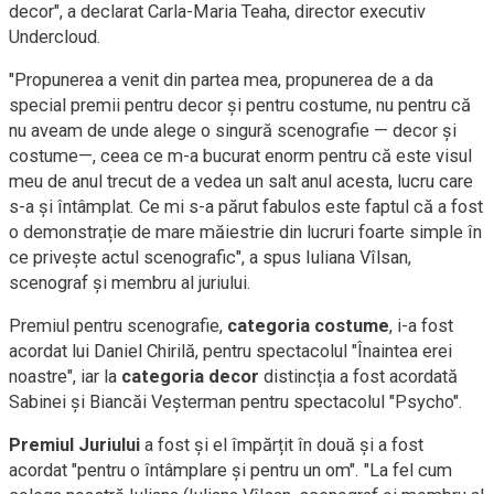
decor", a declarat Carla-Maria Teaha, director executiv
Undercloud.
"Propunerea a venit din partea mea, propunerea de a da
special premii pentru decor și pentru costume, nu pentru că
nu aveam de unde alege o singură scenografie — decor și
costume—, ceea ce m-a bucurat enorm pentru că este visul
meu de anul trecut de a vedea un salt anul acesta, lucru care
s-a și întâmplat. Ce mi s-a părut fabulos este faptul că a fost
o demonstrație de mare măiestrie din lucruri foarte simple în
ce privește actul scenografic", a spus Iuliana Vîlsan,
scenograf și membru al juriului.
Premiul pentru scenografie,
categoria costume
, i-a fost
acordat lui Daniel Chirilă, pentru spectacolul "Înaintea erei
noastre", iar la
categoria decor
distincția a fost acordată
Sabinei și Biancăi Veșterman pentru spectacolul "Psycho".
Premiul Juriului
a fost și el împărțit în două și a fost
acordat "pentru o întâmplare și pentru un om". "La fel cum