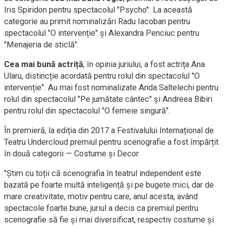
Iris Spiridon pentru spectacolul "Psycho". La această
categorie au primit nominalizări Radu Iacoban pentru
spectacolul "O intervenție" și Alexandra Penciuc pentru
"Menajeria de sticlă".
Cea mai bună actriță
, în opinia juriului, a fost actrița Ana
Ularu, distincție acordată pentru rolul din spectacolul "O
intervenție". Au mai fost nominalizate Anda Saltelechi pentru
rolul din spectacolul "Pe jumătate cântec" și Andreea Bibiri
pentru rolul din spectacolul "O femeie singură".
În premieră, la ediția din 2017 a Festivalului Internațional de
Teatru Undercloud premiul pentru scenografie a fost împărțit
în două categorii — Costume și Decor.
"Știm cu toții că scenografia în teatrul independent este
bazată pe foarte multă inteligență și pe bugete mici, dar de
mare creativitate, motiv pentru care, anul acesta, având
spectacole foarte bune, juriul a decis ca premiul pentru
scenografie să fie și mai diversificat, respectiv costume și