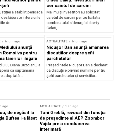
 interviurilor pentru
Sidex Galați: Investitori mari
-șefi
cer caietul de sarcini
stiției a stabilit perioada
Mai mulți investitori au solicitat
i desfășurate interviurile
caietul de sarcini pentru licitația
ile de...
combinatului siderurgic Liberty
Galați,...
E
6 luni ago
ACTUALITATE
6 luni ago
 Mediului anunță
Nicușor Dan anunță amânarea
n Romsilva pentru
discuțiilor despre șefii
 tăierilor ilegale
parchetelor
iului, Diana Buzoianu, a
Președintele Nicușor Dan a declarat
 speră ca săptămâna
că discuțiile privind numirile pentru
fie adoptată...
șefii parchetelor și serviciilor...
n ago
ACTUALITATE
1 an ago
ACTUALITATE
u, de negăsit la
Toni Greblă, revocat din funcția
Ilie Boloj
ția Buftea i-a lăsat
de președinte al AEP. Zsombor
alegerilor
Vajda preia conducerea
constituți
interimară
concentră