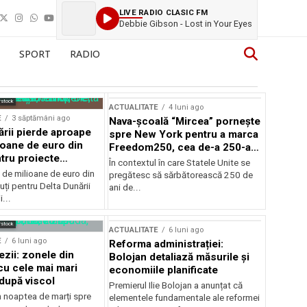
LIVE RADIO CLASIC FM
Debbie Gibson - Lost in Your Eyes
SPORT
RADIO
rstock
ACTUALITATE
4 luni ago
E
3 săptămâni ago
Nava-școală “Mircea” pornește
ării pierde aproape
spre New York pentru a marca
ioane de euro din
Freedom250, cea de-a 250-a
tru proiecte
aniversare a Statelor Unite
În contextul în care Statele Unite se
de milioane de euro din
pregătesc să sărbătorească 250 de
ți pentru Delta Dunării
ani de...
...
rstock
ACTUALITATE
6 luni ago
E
6 luni ago
Reforma administrației:
ezii: zonele din
Bolojan detaliază măsurile și
u cele mai mari
economiile planificate
după viscol
Premierul Ilie Bolojan a anunțat că
n noaptea de marți spre
elementele fundamentale ale reformei