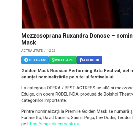
Mezzosoprana Ruxandra Donose – nominali
Mask
ACTUALITATE
12:26
TELEGRAM
WHATSAPP
FACEBOOK
Golden Mask Russian Performing Arts Festival, cel mai
anunțat nominalizările pe site-ul festivalului.
La categoria OPERA / BEST ACTRESS se află și mezzos
Eduige, din opera RODELINDA, produsă de Bolshoi Theatre,
categoriilor importante.
Printre nominaliza
ț
ii la Premiile Golden Mask se numară 
Furlanetto, David Daniels, Saimir Pirgu, Lev Dodin, Teodor
pe
https://eng.goldenmask.ru/