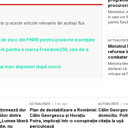
programul
procurori
Ministerul Ju
în care vor f
pentru funcți
 și aceste articole relevante din același flux
 de euro din PNRR pentru proiecte esențiale
ACTUALITAT
Ministrul
ork pentru a marca Freedom250, cea de-a
reforme î
combaterea
Ministra Med
ai mari depuneri după viscol
declarat că
viitoare să 
ACTUALITATE
1 an ago
ACTUALITATE
1 a
cționează dur
Plan de destabilizare a României:
Călin Georgesc
ilor dintre
Călin Georgescu și Horațiu
domiciliu. Poli
 „Lumea liberă
Potra, implicați într-o conspirație
citația la ușă
ate, nu
periculoasă