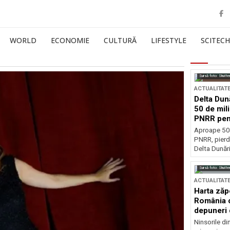
WORLD
ECONOMIE
CULTURĂ
LIFESTYLE
SCITECH
Sursă foto: Shutte
ACTUALITAT
Delta Dun
50 de mil
PNRR pen
esențiale
Aproape 50 
PNRR, pierdu
Delta Dunării
Sursă foto: Shutte
ACTUALITAT
Harta zăp
România c
depuneri 
Ninsorile di