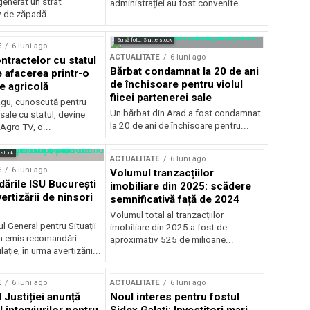
generat un strat
administrației au fost convenite...
v de zăpadă...
Sursă foto: Shutterstock
E
6 luni ago
ACTUALITATE
6 luni ago
ntractelor cu statul
Bărbat condamnat la 20 de ani
e afacerea printr-o
de închisoare pentru violul
e agricolă
fiicei partenerei sale
gu, cunoscută pentru
Un bărbat din Arad a fost condamnat
sale cu statul, devine
la 20 de ani de închisoare pentru...
 Agro TV, o...
rstock
ACTUALITATE
6 luni ago
E
6 luni ago
Volumul tranzacțiilor
rile ISU București
imobiliare din 2025: scădere
ertizării de ninsori
semnificativă față de 2024
Volumul total al tranzacțiilor
l General pentru Situații
imobiliare din 2025 a fost de
a emis recomandări
aproximativ 525 de milioane...
ție, în urma avertizării...
E
6 luni ago
ACTUALITATE
6 luni ago
 Justiției anunță
Noul interes pentru fostul