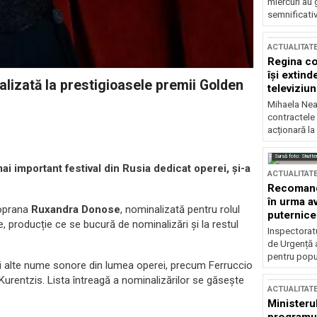
miercuri au 
semnificati
ACTUALITAT
Regina co
își extind
zată la prestigioasele premii Golden
televiziun
Mihaela Nea
contractele 
acționară la
Sursă foto: Shutte
 important festival din Rusia dedicat operei, și-a
ACTUALITAT
Recomandă
în urma av
oprana
Ruxandra Donose
, nominalizată pentru rolul
puternice
 producție ce se bucură de nominalizări și la restul
Inspectoratu
de Urgență 
pentru popula
și alte nume sonore din lumea operei, precum Ferruccio
 Kurentzis. Lista întreagă a nominalizărilor se găsește
ACTUALITAT
Ministerul