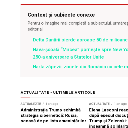
Context și subiecte conexe
Pentru o imagine mai completă a subiectului, urmărește
editorial.
Delta Dunării pierde aproape 50 de milioane
Nava-școală “Mircea” pornește spre New Y
250-a aniversare a Statelor Unite
Harta zăpezii: zonele din România cu cele m
ACTUALITATE - ULTIMELE ARTICOLE
ACTUALITATE
1 an ago
ACTUALITATE
1 an ago
Administrația Trump schimbă
Elena Lasconi rea
strategia cibernetică: Rusia,
după eșecul discuți
scoasă de pe lista amenințărilor
Trump și Zelenski:
înseamnă solidarit