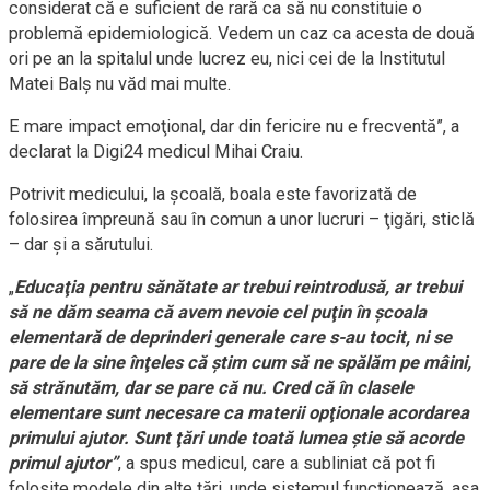
considerat că e suficient de rară ca să nu constituie o
problemă epidemiologică. Vedem un caz ca acesta de două
ori pe an la spitalul unde lucrez eu, nici cei de la Institutul
Matei Balş nu văd mai multe.
E mare impact emoţional, dar din fericire nu e frecventă”, a
declarat la Digi24 medicul Mihai Craiu.
Potrivit medicului, la şcoală, boala este favorizată de
folosirea împreună sau în comun a unor lucruri – ţigări, sticlă
– dar şi a sărutului.
„
Educaţia pentru sănătate ar trebui reintrodusă, ar trebui
să ne dăm seama că avem nevoie cel puţin în şcoala
elementară de deprinderi generale care s-au tocit, ni se
pare de la sine înţeles că ştim cum să ne spălăm pe mâini,
să strănutăm, dar se pare că nu. Cred că în clasele
elementare sunt necesare ca materii opţionale acordarea
primului ajutor. Sunt ţări unde toată lumea ştie să acorde
primul ajutor”
, a spus medicul, care a subliniat că pot fi
folosite modele din alte ţări, unde sistemul funcţionează, aşa