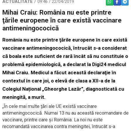
ACTUALITATE
09:46 / 22/04/2019
WHATSAPP
FACEBO
TEL
Mihai Craiu: România nu este printre
ţările europene în care există vaccinare
antimeningococică
România nu este printre ţările europene în care există
vaccinare antimeningococică, întrucât s-a considerat
că boala este suficient de rară încât să nu constituie o
problemă epidemiologică, a declarat la Digi24 medicul
Mihai Craiu. Medicul a făcut această declaraţie în
contextul în care joi, o elevă de clasa a XII-a de la
Colegiul Național „Gheorghe Lazăr”, diagnosticată cu
meningită
, a murit
.
„
În cele mai multe ţări ale UE există vaccinare
antimeningococică. Numai 13 nu au această recomandare de
vaccinare, printre care şi România. La noi nu este
recomandată vaccinarea contra meningitei, întrucât s-a