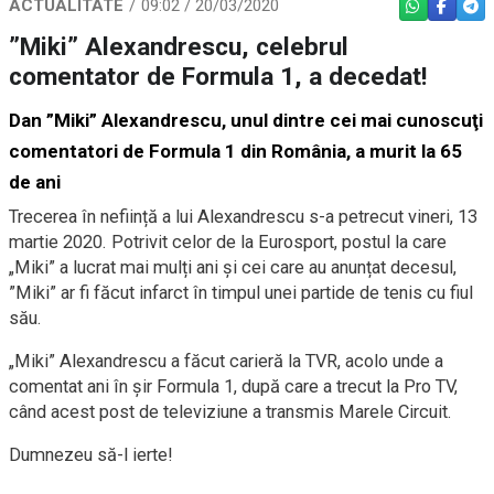
ACTUALITATE
09:02 / 20/03/2020
WHATSAPP
FACEBO
TEL
”Miki” Alexandrescu, celebrul
comentator de Formula 1, a decedat!
Dan ”Miki” Alexandrescu
, unul dintre cei mai cunoscuţi
comentatori de Formula 1 din România, a murit la 65
de ani
Trecerea în neființă a lui Alexandrescu s-a petrecut vineri, 13
martie 2020. Potrivit celor de la Eurosport, postul la care
„Miki” a lucrat mai mulți ani și cei care au anunțat decesul,
”Miki” ar fi făcut infarct în timpul unei partide de tenis cu fiul
său.
„Miki” Alexandrescu a făcut carieră la TVR, acolo unde a
comentat ani în șir Formula 1, după care a trecut la Pro TV,
când acest post de televiziune a transmis Marele Circuit.
Dumnezeu să-l ierte!