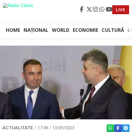
LIVE
HOME
NAȚIONAL
WORLD
ECONOMIE
CULTURĂ
L
ACTUALITATE
17:49 / 13/09/2023
WHATSAPP
FACEBO
TEL