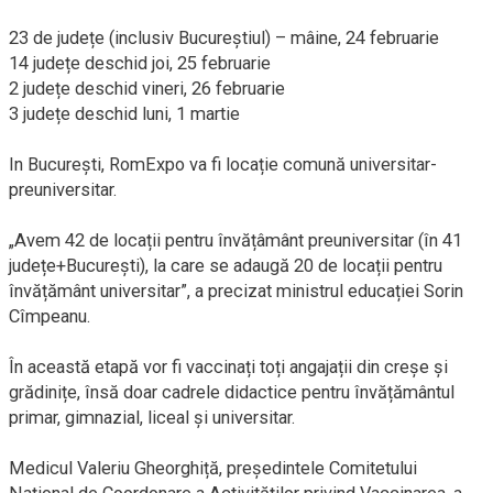
23 de județe (inclusiv Bucureștiul) – mâine, 24 februarie
14 județe deschid joi, 25 februarie
2 județe deschid vineri, 26 februarie
3 județe deschid luni, 1 martie
In București, RomExpo va fi locație comună universitar-
preuniversitar.
„Avem 42 de locații pentru învățâmânt preuniversitar (în 41
județe+București), la care se adaugă 20 de locații pentru
învățământ universitar”, a precizat ministrul educației Sorin
Cîmpeanu.
În această etapă vor fi vaccinați toți angajații din creșe și
grădinițe, însă doar cadrele didactice pentru învățământul
primar, gimnazial, liceal și universitar.
Medicul Valeriu Gheorghiță, președintele Comitetului