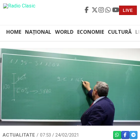
LIVE
HOME
NAȚIONAL
WORLD
ECONOMIE
CULTURĂ
L
ACTUALITATE
07:53 / 24/02/2021
WHATSAPP
FACEBO
TEL