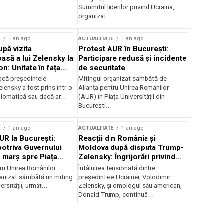
Summitul liderilor privind Ucraina,
organizat...
E
1 an ago
ACTUALITATE
1 an ago
upă vizita
Protest AUR în București:
asă a lui Zelensky la
Participare redusă și incidente
n: Unitate în fața
de securitate
inii
acă președintele
Mitingul organizat sâmbătă de
lensky a fost prins într-o
Alianța pentru Unirea Românilor
lomatică sau dacă ar...
(AUR) în Piața Universității din
București...
E
1 an ago
ACTUALITATE
1 an ago
UR la București:
Reacții din România și
potriva Guvernului
Moldova după disputa Trump-
i marș spre Piața
Zelensky: Îngrijorări privind
securitatea regională
tru Unirea Românilor
Întâlnirea tensionată dintre
anizat sâmbătă un miting
președintele Ucrainei, Volodimir
ersității, urmat...
Zelensky, și omologul său american,
Donald Trump, continuă...