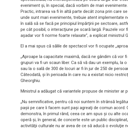
eveniment şi, în special, dacă vorbim de mari evenimente. 
Practic, intrarea va fi în altă parte decât zona prin care se
unde sunt mari evenimente, trebuie atent implementate n
în sală să se facă pe principiul împărţirii pe sectoare, ast
pe cât posibil, o interacţiune pe scară largă. Pauzele vor 
aşadar vor fi norme foarte relaxate”, a explicat ministrul 
El a mai spus că sălile de spectacol vor fi ocupate „apro
„Aproape la capacitate maximă, dacă ne gândim că vor fi 
grupuri va fi un scaun liber. Ca să vă dau un exemplu, la o 
sau la o sală de 300 de locuri ar fi în jur de 250 de pers
Câteodată, şi în perioada în care nu a existat nicio restricţ
Gheorghiu.
Ministrul a adăugat că variantele propuse de minister ar pu
„Nu semnificative, pentru că noi suntem în strânsă legătur
paşii pe care îi facem sunt paşi agreaţi de comun acord.
demonstra, în primul rând, ceea ce am spus şi cu alte ocazi
operă şi, în general, de concerte este un public disciplin
activităţii culturale nu ar avea de ce să aducă o evoluţie 