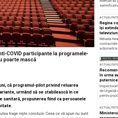
miercuri au 
semnificati
ACTUALITAT
Regina co
își extind
televiziun
Mihaela Nea
contractele 
acționară la
anti-COVID participante la programele-
 nu poarte mască
Sursă foto: Shutte
ACTUALITAT
Recomandă
în urma av
puternice
luni, că programul-pilot privind reluarea
Inspectoratu
de Urgență 
variante, urmând să se stabilească în ce
pentru popula
e sanitară, propunerea fiind ca persoanele
itate.
ACTUALITAT
Ministerul
tea trage nişte concluzii. Ceea ce vă spun nu sunt