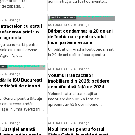
generat un strat
administrației au fost convenite...
v de zăpadă...
Sursă foto: Shutterstock
E
6 luni ago
ACTUALITATE
6 luni ago
ntractelor cu statul
Bărbat condamnat la 20 de ani
e afacerea printr-o
de închisoare pentru violul
e agricolă
fiicei partenerei sale
gu, cunoscută pentru
Un bărbat din Arad a fost condamnat
sale cu statul, devine
la 20 de ani de închisoare pentru...
 Agro TV, o...
rstock
ACTUALITATE
6 luni ago
E
6 luni ago
Volumul tranzacțiilor
rile ISU București
imobiliare din 2025: scădere
ertizării de ninsori
semnificativă față de 2024
Volumul total al tranzacțiilor
l General pentru Situații
imobiliare din 2025 a fost de
a emis recomandări
aproximativ 525 de milioane...
ție, în urma avertizării...
E
6 luni ago
ACTUALITATE
6 luni ago
 Justiției anunță
Noul interes pentru fostul