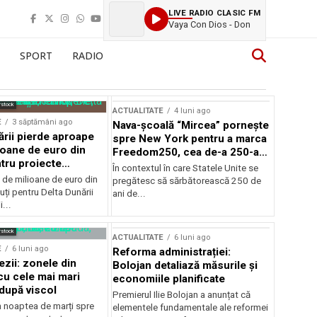
LIVE RADIO CLASIC FM
Vaya Con Dios - Don
SPORT
RADIO
rstock
ACTUALITATE
4 luni ago
E
3 săptămâni ago
Nava-școală “Mircea” pornește
ării pierde aproape
spre New York pentru a marca
ioane de euro din
Freedom250, cea de-a 250-a
tru proiecte
aniversare a Statelor Unite
În contextul în care Statele Unite se
de milioane de euro din
pregătesc să sărbătorească 250 de
ți pentru Delta Dunării
ani de...
...
rstock
ACTUALITATE
6 luni ago
E
6 luni ago
Reforma administrației:
ezii: zonele din
Bolojan detaliază măsurile și
u cele mai mari
economiile planificate
după viscol
Premierul Ilie Bolojan a anunțat că
n noaptea de marți spre
elementele fundamentale ale reformei