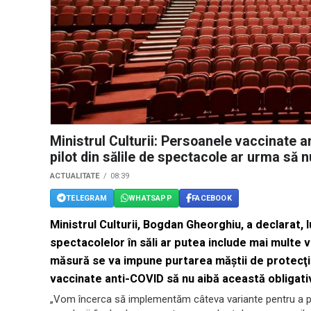
Ministrul Culturii: Persoanele vaccinate 
pilot din sălile de spectacole ar urma să
ACTUALITATE
08:39
TELEGRAM
WHATSAPP
FACEBOOK
Ministrul Culturii, Bogdan Gheorghiu, a declarat, 
spectacolelor în săli ar putea include mai multe 
măsură se va impune purtarea măştii de protecţi
vaccinate anti-COVID să nu aibă această obligativ
„Vom încerca să implementăm câteva variante pentru a pu