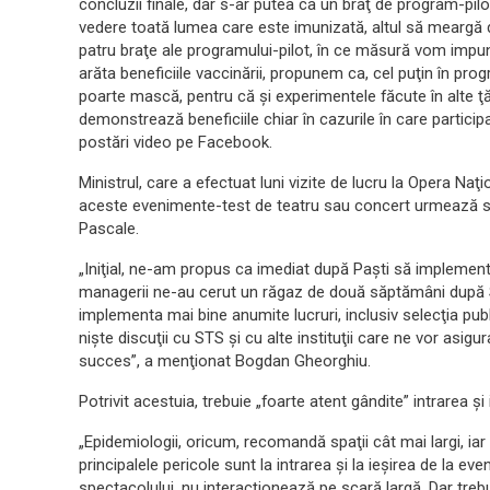
concluzii finale, dar s-ar putea ca un braţ de program-pilot
vedere toată lumea care este imunizată, altul să meargă d
patru braţe ale programului-pilot, în ce măsură vom impune
arăta beneficiile vaccinării, propunem ca, cel puţin în pr
poarte mască, pentru că şi experimentele făcute în alte ţă
demonstrează beneficiile chiar în cazurile în care particip
postări video pe Facebook.
Ministrul, care a efectuat luni vizite de lucru la Opera Naţi
aceste evenimente-test de teatru sau concert urmează să
Pascale.
„Iniţial, ne-am propus ca imediat după Paşti să implement
managerii ne-au cerut un răgaz de două săptămâni după S
implementa mai bine anumite lucruri, inclusiv selecţia publi
nişte discuţii cu STS şi cu alte instituţii care ne vor asig
succes”, a menţionat Bogdan Gheorghiu.
Potrivit acestuia, trebuie „foarte atent gândite” intrarea şi
„Epidemiologii, oricum, recomandă spaţii cât mai largi, iar
principalele pericole sunt la intrarea şi la ieşirea de la e
spectacolului, nu interacţionează pe scară largă. Dar trebu