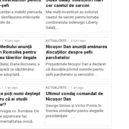
 interviurilor pentru
Sidex Galați: Investitori mari
-șefi
cer caietul de sarcini
stiției a stabilit perioada
Mai mulți investitori au solicitat
i desfășurate interviurile
caietul de sarcini pentru licitația
ile de...
combinatului siderurgic Liberty
Galați,...
E
6 luni ago
ACTUALITATE
6 luni ago
 Mediului anunță
Nicușor Dan anunță amânarea
n Romsilva pentru
discuțiilor despre șefii
 tăierilor ilegale
parchetelor
iului, Diana Buzoianu, a
Președintele Nicușor Dan a declarat
 speră ca săptămâna
că discuțiile privind numirile pentru
fie adoptată...
șefii parchetelor și serviciilor...
E
1 an ago
ACTUALITATE
1 an ago
te poți numi deștept
Ultimul sondaj comandat de
u că ai studii
Nicușor Dan
e!?
George Simion și Victor Ponta, în
fruntea sondajelor pentru alegerile
rvegia vs. România: De
prezidențiale ...
le superioare fac
 mentalitatea civică...