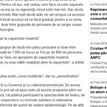
Pentru că aici, veţi vedea, vom face circuite separate.
ACTUALITAT
Reprimare
 va ieşi şi, cu siguranţă, riscul este mai mic. Dar, acolo
este o cri
ormele. Mai mult decât atât, ne-am propus ca accesul
comunitate
fel încât accesul să se facă gradual, pentru a se evita,
Măsurile stri
fi doar între grupurile de persoane de un singur scaun,
Statele Unit
Gheorghiu.
rândul cerce
ape la capacitate maximă”.
ACTUALITAT
grupuri de două-trei-patru persoane şi doar între
Cristian 
sală de 1.000 de locuri ar fi în jur de 800 de persoane
putea păr
oane. Deci, ne apropiem de capacitate maximă.
ANPC
ie, nu erau sălile neapărat pline la capacitate”, a arătat
Cristian Po
confruntă cu
de la conduc
tea suferi „ceva modificări”, dar nu „semnificative”.
ACTUALITAT
ă cu Guvernul şi cu cabinetul premierului. De aceea,
Bolojan a
 Ce pot să vă spun este că aceste programe-pilot vor
un avion d
i, că publicul participant la spectacolele de teatru, de
Președintele
at, respectuos cu normele sanitare şi relansarea
Bolojan, a f
nefericită din punct de vedere epidemiologic. Pe de altă
clasa econom