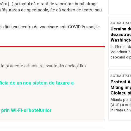
ării (…) şi faptul că o rată de vaccinare bună atrage
sfăşurarea de spectacole, fie că vorbim de teatru sau
ACTUALITAT
zării unui centru de vaccinare anti-COVID în spaţiile
Ucraina d
dezastruo
Washingto
incertitud
Indiferent d
Volodimir Ze
capcană dip
 și aceste articole relevante din același flux
ACTUALITAT
Protest A
ficia de un nou sistem de taxare a
Miting îm
Ciolacu ș
Victoriei
Alianța pen
(AUR) a org
prin Wi-Fi-ul hotelurilor
în Piața Univ