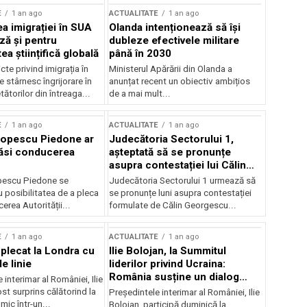
E
1 an ago
ACTUALITATE
1 an ago
a imigrației în SUA
Olanda intenționează să își
ză și pentru
dubleze efectivele militare
a științifică globală
până în 2030
cte privind imigrația în
Ministerul Apărării din Olanda a
e stârnesc îngrijorare în
anunțat recent un obiectiv ambițios
tătorilor din întreaga...
de a mai mult...
E
1 an ago
ACTUALITATE
1 an ago
Popescu Piedone ar
Judecătoria Sectorului 1,
ăsi conducerea
așteptată să se pronunțe
asupra contestației lui Călin
Georgescu privind controlul
pescu Piedone se
Judecătoria Sectorului 1 urmează să
judiciar
 posibilitatea de a pleca
se pronunțe luni asupra contestației
erea Autorității...
formulate de Călin Georgescu...
E
1 an ago
ACTUALITATE
1 an ago
 plecat la Londra cu
Ilie Bolojan, la Summitul
e linie
liderilor privind Ucraina:
România susține un dialog
 interimar al României, Ilie
transatlantic pentru securitate
ost surprins călătorind la
Președintele interimar al României, Ilie
și stabilitate
ic într-un...
Bolojan, participă duminică la