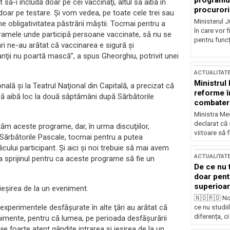
programul
 să-i includă doar pe cei vaccinaţi, altul să aibă în
procurori
oar pe testare. Şi vom vedea, pe toate cele trei sau
Ministerul Ju
 obligativitatea păstrării măştii. Tocmai pentru a
în care vor f
ogramele unde participă persoane vaccinate, să nu se
pentru funcți
ri ne-au arătat că vaccinarea e sigură şi
anţii nu poartă mască”, a spus Gheorghiu, potrivit unei
ACTUALITAT
Ministrul
onală şi la Teatrul Naţional din Capitală, a precizat că
reforme î
 aibă loc la două săptămâni după Sărbătorile
combaterea
Ministra Med
declarat că
ăm aceste programe, dar, în urma discuţiilor,
viitoare să 
ărbătorile Pascale, tocmai pentru a putea
cului participant. Şi aici şi noi trebuie să mai avem
ACTUALITAT
ura sprijinul pentru ca aceste programe să fie un
De ce nu 
doar pentr
superioar
 ieşirea de la un eveniment.
🇳🇴🇷🇴 No
 experimentele desfăşurate în alte ţări au arătat că
ce nu studii
diferența, ci
venimente, pentru că lumea, pe perioada desfăşurării
ie foarte atent gândite intrarea şi ieşirea de la un