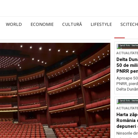
WORLD
ECONOMIE
CULTURĂ
LIFESTYLE
SCITECH
Sursă foto: Shutte
ACTUALITAT
Delta Dun
50 de mil
PNRR pen
esențiale
Aproape 50 
PNRR, pierdu
Delta Dunării
Sursă foto: Shutte
ACTUALITAT
Harta zăp
România c
depuneri 
Ninsorile di