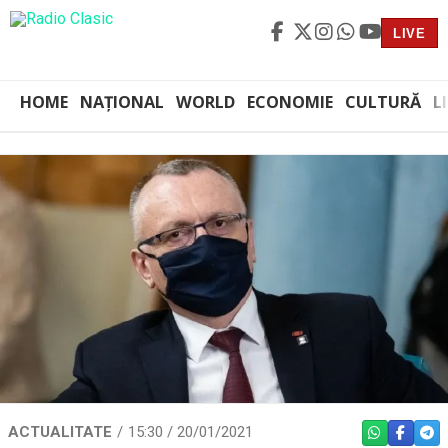
LIVE
HOME
NAȚIONAL
WORLD
ECONOMIE
CULTURĂ
L
ACTUALITATE
15:30 / 20/01/2021
WHATSAPP
FACEBO
TEL