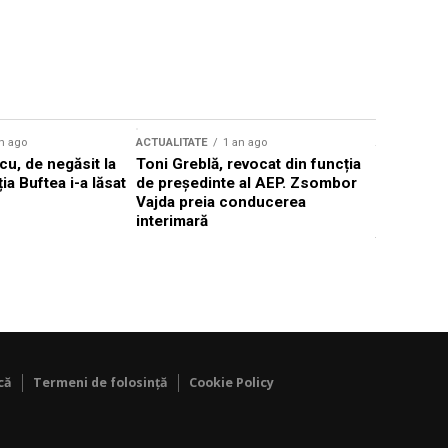
n ago
ACTUALITATE
1 an ago
ACTUALITATE
u, de negăsit la
Toni Greblă, revocat din funcția
Ilie Boloj
ția Buftea i-a lăsat
de președinte al AEP. Zsombor
alegerilor
Vajda preia conducerea
constituți
interimară
concentră
viitoarelo
că
Termeni de folosință
Cookie Policy