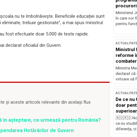
programul
procurori
Ministerul Ju
 școala nu te îmbolnăvește. Beneficiile educației sunt
în care vor f
i eliminate, trebuie gestionate”, a mai spus ministrul.
pentru funcți
 au fost efectuate doar 5.000 de teste rapide.
ACTUALITAT
ai declarat oficialul din Guvern.
Ministrul
reforme î
combaterea
Ministra Med
declarat că
viitoare să 
ACTUALITAT
De ce nu 
 și aceste articole relevante din același flux
doar pentr
superioar
🇳🇴🇷🇴 No
ră în așteptare, ce urmează pentru România?
ce nu studii
diferența, ci
spendarea Hotărârilor de Guvern