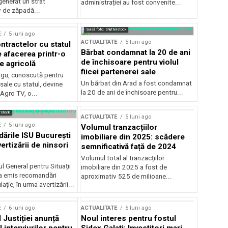
generat un strat
administrației au fost convenite...
v de zăpadă...
Sursă foto: Shutterstock
E
5 luni ago
ACTUALITATE
5 luni ago
ntractelor cu statul
Bărbat condamnat la 20 de ani
e afacerea printr-o
de închisoare pentru violul
e agricolă
fiicei partenerei sale
gu, cunoscută pentru
Un bărbat din Arad a fost condamnat
sale cu statul, devine
la 20 de ani de închisoare pentru...
 Agro TV, o...
rstock
ACTUALITATE
5 luni ago
E
5 luni ago
Volumul tranzacțiilor
rile ISU București
imobiliare din 2025: scădere
ertizării de ninsori
semnificativă față de 2024
Volumul total al tranzacțiilor
l General pentru Situații
imobiliare din 2025 a fost de
a emis recomandări
aproximativ 525 de milioane...
ție, în urma avertizării...
E
6 luni ago
ACTUALITATE
6 luni ago
 Justiției anunță
Noul interes pentru fostul