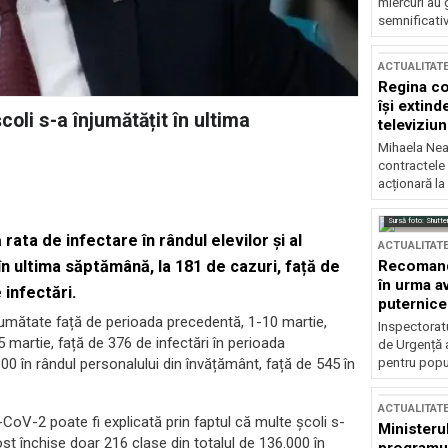
miercuri au 
semnificati
ACTUALITAT
Regina co
își extind
coli s-a înjumătățit în ultima
televiziun
Mihaela Nea
contractele 
acționară la
Sursă foto: Shutte
rata de infectare în rândul elevilor și al
ACTUALITAT
Recomandă
în ultima săptămână, la 181 de cazuri, față de
în urma av
infectări.
puternice
t jumătate față de perioada precedentă, 1-10 martie,
Inspectoratu
5 martie, față de 376 de infectări în perioada
de Urgență 
pentru popula
300 în rândul personalului din învățământ, față de 545 în
.
ACTUALITAT
-CoV-2 poate fi explicată prin faptul că multe școli s-
Ministerul
st închise doar 216 clase din totalul de 136.000 în