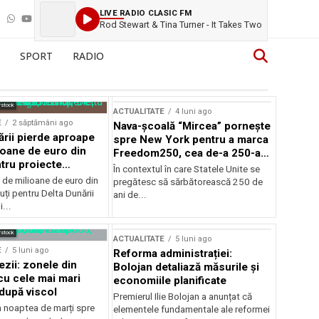
LIVE RADIO CLASIC FM
Rod Stewart & Tina Turner - It Takes Two
SPORT
RADIO
rstock
ACTUALITATE
4 luni ago
E
2 săptămâni ago
Nava-școală “Mircea” pornește
ării pierde aproape
spre New York pentru a marca
ioane de euro din
Freedom250, cea de-a 250-a
tru proiecte
aniversare a Statelor Unite
În contextul în care Statele Unite se
de milioane de euro din
pregătesc să sărbătorească 250 de
ți pentru Delta Dunării
ani de...
...
rstock
ACTUALITATE
5 luni ago
E
5 luni ago
Reforma administrației:
ezii: zonele din
Bolojan detaliază măsurile și
u cele mai mari
economiile planificate
după viscol
Premierul Ilie Bolojan a anunțat că
n noaptea de marți spre
elementele fundamentale ale reformei