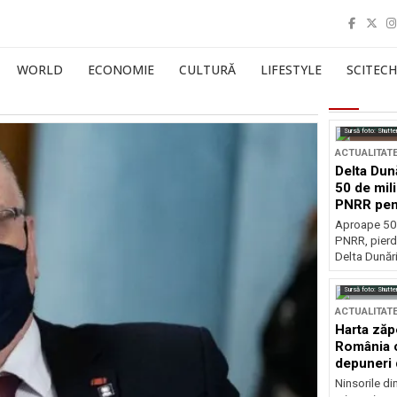
WORLD
ECONOMIE
CULTURĂ
LIFESTYLE
SCITECH
Sursă foto: Shutte
ACTUALITAT
Delta Dun
50 de mil
PNRR pen
esențiale
Aproape 50 
PNRR, pierdu
Delta Dunării
Sursă foto: Shutte
ACTUALITAT
Harta zăp
România c
depuneri 
Ninsorile di