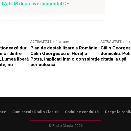
 a TAROM după avertismentul CE
ACTUALITATE
1 an ago
ACTUALITATE
1 a
cționează dur
Plan de destabilizare a României:
Călin Georgesc
ilor dintre
Călin Georgescu și Horațiu
domiciliu. Poli
 „Lumea liberă
Potra, implicați într-o conspirație
citația la ușă
ate, nu
periculoasă
tate
Cum ascult Radio Clasic?
Codul de conduită
Drept la repli
© Radio Clasic, 2026