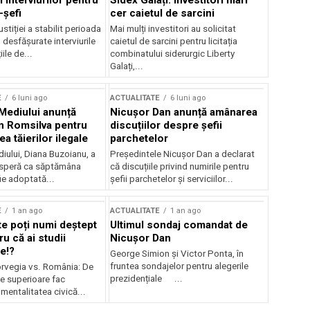
 interviurilor pentru
Sidex Galați: Investitori mari
-șefi
cer caietul de sarcini
stiției a stabilit perioada
Mai mulți investitori au solicitat
i desfășurate interviurile
caietul de sarcini pentru licitația
ile de...
combinatului siderurgic Liberty
Galați,...
E
6 luni ago
ACTUALITATE
6 luni ago
 Mediului anunță
Nicușor Dan anunță amânarea
n Romsilva pentru
discuțiilor despre șefii
 tăierilor ilegale
parchetelor
iului, Diana Buzoianu, a
Președintele Nicușor Dan a declarat
 speră ca săptămâna
că discuțiile privind numirile pentru
fie adoptată...
șefii parchetelor și serviciilor...
E
1 an ago
ACTUALITATE
1 an ago
te poți numi deștept
Ultimul sondaj comandat de
u că ai studii
Nicușor Dan
e!?
George Simion și Victor Ponta, în
fruntea sondajelor pentru alegerile
rvegia vs. România: De
prezidențiale ...
le superioare fac
 mentalitatea civică...