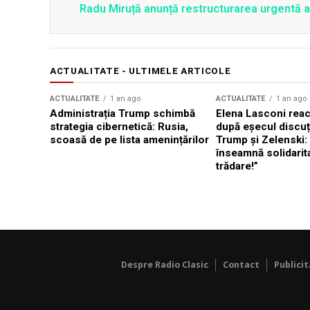
Radu Miruță anunță restructurarea urgentă
ACTUALITATE - ULTIMELE ARTICOLE
ACTUALITATE
1 an ago
ACTUALITATE
1 an ago
Administrația Trump schimbă
Elena Lasconi rea
strategia cibernetică: Rusia,
după eșecul discuți
scoasă de pe lista amenințărilor
Trump și Zelenski:
înseamnă solidarit
trădare!”
Despre Radio Clasic
Contact
Publici