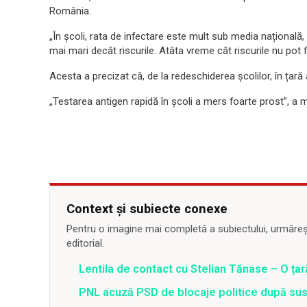
România.
„În școli, rata de infectare este mult sub media națională,
mai mari decât riscurile. Atâta vreme cât riscurile nu pot f
Acesta a precizat că, de la redeschiderea școlilor, în țară
„Testarea antigen rapidă în școli a mers foarte prost”, a m
Context și subiecte conexe
Pentru o imagine mai completă a subiectului, urmărește
editorial.
Lentila de contact cu Stelian Tănase – O ța
PNL acuză PSD de blocaje politice după su