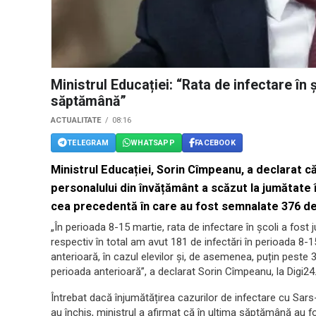
Ministrul Educației: “Rata de infectare în ș
săptămână”
ACTUALITATE
08:16
TELEGRAM
WHATSAPP
FACEBOOK
Ministrul Educației, Sorin Cîmpeanu, a declarat că 
personalului din învățământ a scăzut la jumătate 
cea precedentă în care au fost semnalate 376 de 
„În perioada 8-15 martie, rata de infectare în școli a fos
respectiv în total am avut 181 de infectări în perioada 8-1
anterioară, în cazul elevilor și, de asemenea, puțin peste 
perioada anterioară”, a declarat Sorin Cîmpeanu, la Digi24
Întrebat dacă înjumătățirea cazurilor de infectare cu Sars
au închis, ministrul a afirmat că în ultima săptămână au fo