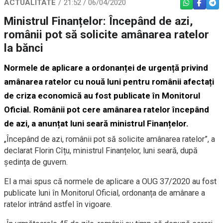
ACTUALITATE
21:52 / 06/04/2020
WHATSAPP
FACEBO
TEL
Ministrul Finanțelor: Începând de azi,
românii pot să solicite amânarea ratelor
la bănci
Normele de aplicare a ordonanței de urgență privind
amânarea ratelor cu nouă luni pentru românii afectați
de criza economică au fost publicate în Monitorul
Oficial. Românii pot cere amânarea ratelor începând
de azi, a anunțat luni seară ministrul Finanțelor.
„Începând de azi, românii pot să solicite amânarea ratelor”, a
declarat Florin Cîțu, ministrul Finanțelor, luni seară, după
ședința de guvern.
El a mai spus că normele de aplicare a OUG 37/2020 au fost
publicate luni în Monitorul Oficial, ordonanța de amânare a
ratelor intrând astfel în vigoare.