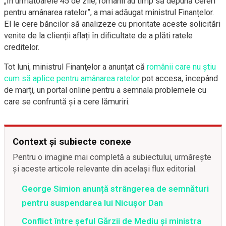
„În următoarele 45 de zile, românii au timp să depună cereri
pentru amânarea ratelor”, a mai adăugat ministrul Finanțelor.
El le cere băncilor să analizeze cu prioritate aceste solicitări
venite de la clienții aflați în dificultate de a plăti ratele
creditelor.
Tot luni, ministrul Finanţelor a anunţat că
românii care nu știu
cum să aplice pentru amânarea ratelor
pot accesa, începând
de marţi, un portal online pentru a semnala problemele cu
care se confruntă și a cere lămuriri.
Context și subiecte conexe
Pentru o imagine mai completă a subiectului, urmărește
și aceste articole relevante din același flux editorial.
George Simion anunță strângerea de semnături
pentru suspendarea lui Nicușor Dan
Conflict între şeful Gărzii de Mediu şi ministra