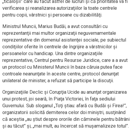
„ticăloşii” care au făcut astfel de lucruri şi că prioritatea va fi
verificarea şi reanalizarea autorizaţiilor la toate centrele
pentru copii, vârstnici şi persoane cu dizabilităţi.
Ministrul Muncii, Marius Budăi, a avut consultări cu
reprezentanţii mai multor organizaţii neguvernamentale
reprezentative din domeniul asistenţei sociale, pe subiectul
condiţiilor oferite în centrele de îngrijire a vârstnicilor şi
persoanelor cu handicap. Una dintre organizaţiile
reprezentative, Centrul pentru Resurse Juridice, care a a avut
un protocol cu Ministerul Muncii în baza căruia putea face
controale neanunţate în aceste centre, protocol denunţat
unilateral de minister, a refuzat să participe la discuţii.
Organizaţiile Declic şi Corupţia Ucide au anunţat organizarea
unui protest, joi seară, în Piaţa Victoriei, în faţa sediului
Guvernului. Sub sloganul „Toţi ştiau: afară cu Budăi şi Firea!”,
organizatorii solicită demiterea celor doi miniştri, susţinând
că aceştia „au ştiut despre ororile din căminele pentru bătrâni
şi au tăcut” şi, „mai mult, au încercat să muşamalizeze totul”.