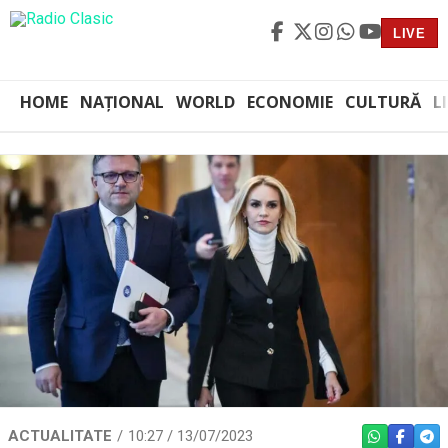
LIVE
HOME
NAȚIONAL
WORLD
ECONOMIE
CULTURĂ
L
ACTUALITATE
10:27 / 13/07/2023
WHATSAPP
FACEBO
TEL